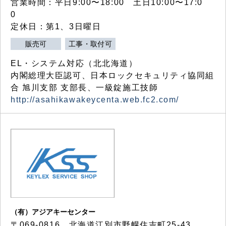
営業時間：平日9:00〜18:00 土日10:00〜17:0
0
定休日：第1、3日曜日
販売可
工事・取付可
EL・システム対応（北北海道）
内閣総理大臣認可、日本ロックセキュリティ協同組
合 旭川支部 支部長、一級錠施工技師
http://asahikawakeycenta.web.fc2.com/
（有）アジアキーセンター
〒069-0816 北海道江別市野幌住吉町25-43