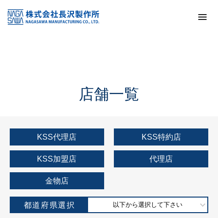
トップ
KSS加盟店・取扱店情報
店舗一覧
店舗一覧
KSS代理店
KSS特約店
KSS加盟店
代理店
金物店
都道府県選択
以下から選択して下さい