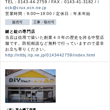
TEL：0143-44-2759 / FAX：0143-41-3182 /
l
ock@crux.ocn.ne.jp
営業時間：9:00〜19:00 / 定休日：年末年始
販売可
工事・取付可
鍵と錠の専門店
当店は信用で築いた創業４０年の歴史を誇る中堅店
舗です。防犯相談など無料で行っていますので是非
お立ち寄りください。
http://nttbj.itp.ne.jp/0143442759/index.html
（有）富士機工商事