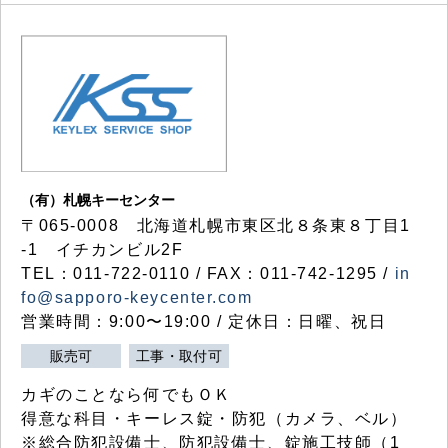
（有）札幌キーセンター
〒065-0008 北海道札幌市東区北８条東８丁目1
-1 イチカンビル2F
TEL：011-722-0110 / FAX：011-742-1295 /
in
fo@sapporo-keycenter.com
営業時間：9:00〜19:00 / 定休日：日曜、祝日
販売可
工事・取付可
カギのことなら何でもＯＫ
得意な科目・キーレス錠・防犯（カメラ、ベル）
※総合防犯設備士、防犯設備士、錠施工技師（1