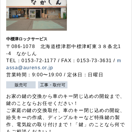
中標津ロックサービス
〒086-1078 北海道標津郡中標津町東３８条北1
-4 なかしん
TEL：0153-72-1177 / FAX：0153-73-3631 /
m
assa@aurens.or.jp
営業時間：9:00〜19:00 / 定休日：日曜日
販売可
工事・取付可
お家の鍵の交換から車のキー閉じ込めの開錠まで、
鍵のことならお任せください！
ご家庭の鍵の交換取付、車のキー閉じ込めの開錠、
紛失キーの作成、ディンプルキーなど特殊鍵の製
作、電気錠の取り付けまで！「鍵」のことなら何で
もご相談ください！