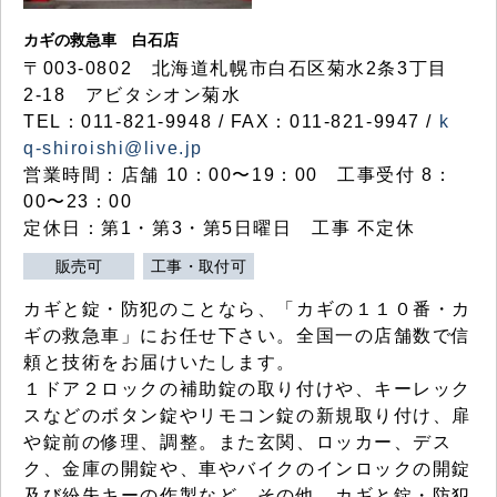
カギの救急車 白石店
〒003-0802 北海道札幌市白石区菊水2条3丁目
2-18 アビタシオン菊水
TEL：011-821-9948 / FAX：011-821-9947 /
k
q-shiroishi@live.jp
営業時間：店舗 10：00〜19：00 工事受付 8：
00〜23：00
定休日：第1・第3・第5日曜日 工事 不定休
販売可
工事・取付可
カギと錠・防犯のことなら、「カギの１１０番・カ
ギの救急車」にお任せ下さい。全国一の店舗数で信
頼と技術をお届けいたします。
１ドア２ロックの補助錠の取り付けや、キーレック
スなどのボタン錠やリモコン錠の新規取り付け、扉
や錠前の修理、調整。また玄関、ロッカー、デス
ク、金庫の開錠や、車やバイクのインロックの開錠
及び紛失キーの作製など、その他、カギと錠・防犯