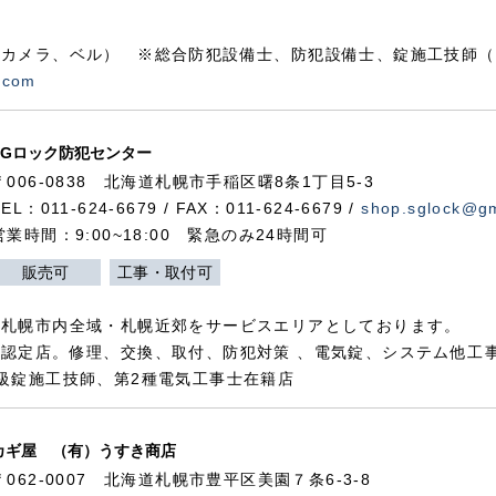
カメラ、ベル） ※総合防犯設備士、防犯設備士、錠施工技師（
.com
SGロック防犯センター
〒006-0838 北海道札幌市手稲区曙8条1丁目5-3
TEL：011-624-6679 / FAX：011-624-6679 /
shop.sglock@g
営業時間：9:00~18:00 緊急のみ24時間可
販売可
工事・取付可
、札幌市内全域・札幌近郊をサービスエリアとしております。
認定店。修理、交換、取付、防犯対策 、電気錠、システム他工
級錠施工技師、第2種電気工事士在籍店
カギ屋 （有）うすき商店
〒062-0007 北海道札幌市豊平区美園７条6-3-8