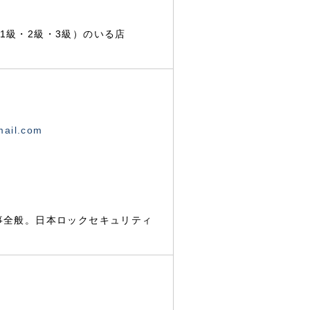
1級・2級・3級）のいる店
mail.com
事全般。日本ロックセキュリティ