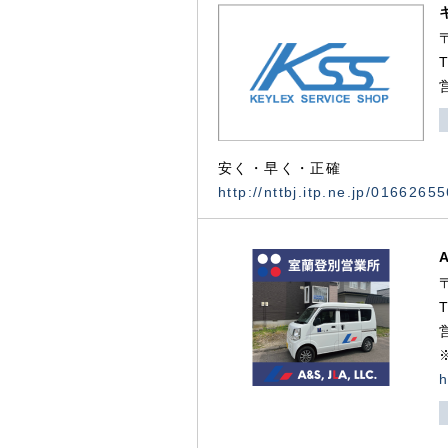
安く・早く・正確
http://nttbj.itp.ne.jp/0166265
h