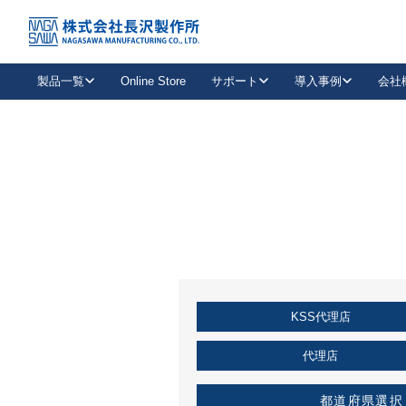
トップ
KSS加盟店・取扱店情報
店舗一覧
製品一覧
Online Store
サポート
導入事例
会社
新卒採用
会社情報
事業内容
中途採用
お問い合わせ
社会貢献活動
パート
2026年度採用情報
キャリア採用・専門職
メールフォームはこちら
工場で
キーレックス
レバーハンドル
キーレックス
機械式ボタン錠
室内用ドアハンドル
導入事例一覧
装
メールニュース
製品検索
お知らせ一覧
よくある質問（FAQ）
特集
簡単診断
教育機関
21
お客様に適したキーレックスをお探しいただけます。
廃番品情報
発
医療機関
品番から探す
取扱店情報
キーレックスを品番からお探しいただけます。
詳し
KSS代理店
企業様採用事
お役立ち情報
代理店
都道府県選択