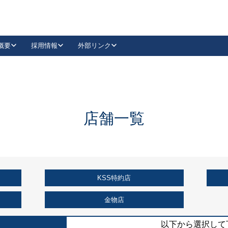
概要
採用情報
外部リンク
YouTube
Instagram
採用
キーレックスカタログ請求
の製品組み立て等
請求フォームはこちら
古代・古代NEO
レバーハンドル
Vi-Clear
古代・古代NEO
飾錠
導入事例一覧
抗ウイルス・抗菌製品
導入事例一覧
Facebook
LinkedIn
店舗一覧
00 / 1100から簡単に交換できるキーレックス4000を
日本ロック工業会
売開始しました。
外部サイト
く見る
KSS特約店
例
長期住宅使用部材標準化推進協議会
外部サイト
金物店
以下から選択して