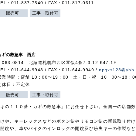
TEL：011-837-7540 / FAX：011-817-0611
販売可
工事・取付可
カギの救急車 西店
〒063-0814 北海道札幌市西区琴似4条7-3-12 K47-1F
TEL：011-644-9948 / FAX：011-644-9949 /
npqxs123@ybb.
営業時間：店舗 10：00〜19：00 土・日・祝 10：00〜18：
定休日：不定休
販売可
工事・取付可
カギの１１０番・カギの救急車」にお任せ下さい。全国一の店舗数
付けや、キーレックスなどのボタン錠やリモコン錠の新規取り付け
の開錠や、車やバイクのインロックの開錠及び紛失キーの作製など