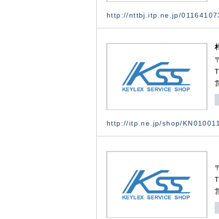
http://nttbj.itp.ne.jp/0116410
http://itp.ne.jp/shop/KN0100