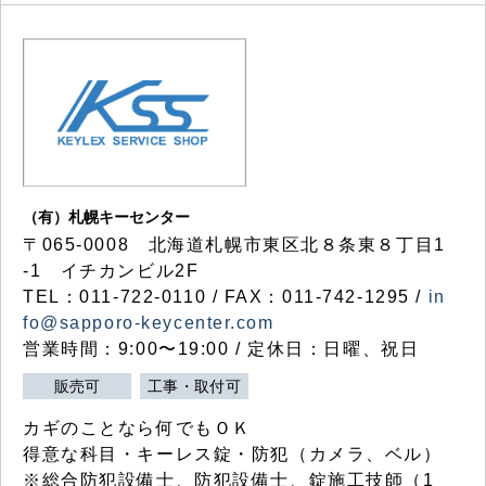
（有）札幌キーセンター
〒065-0008 北海道札幌市東区北８条東８丁目1
-1 イチカンビル2F
TEL：011-722-0110 / FAX：011-742-1295 /
in
fo@sapporo-keycenter.com
営業時間：9:00〜19:00 / 定休日：日曜、祝日
販売可
工事・取付可
カギのことなら何でもＯＫ
得意な科目・キーレス錠・防犯（カメラ、ベル）
※総合防犯設備士、防犯設備士、錠施工技師（1