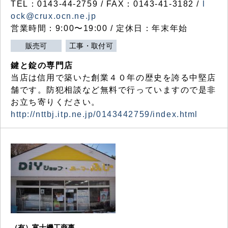
TEL：0143-44-2759 / FAX：0143-41-3182 /
l
ock@crux.ocn.ne.jp
営業時間：9:00〜19:00 / 定休日：年末年始
販売可
工事・取付可
鍵と錠の専門店
当店は信用で築いた創業４０年の歴史を誇る中堅店
舗です。防犯相談など無料で行っていますので是非
お立ち寄りください。
http://nttbj.itp.ne.jp/0143442759/index.html
（有）富士機工商事