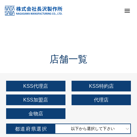
トップ
KSS加盟店・取扱店情報
店舗一覧
店舗一覧
KSS代理店
KSS特約店
KSS加盟店
代理店
金物店
都道府県選択
以下から選択して下さい