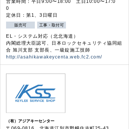
営業時間：平日9:00〜18:00 土日10:00〜17:0
0
定休日：第1、3日曜日
販売可
工事・取付可
EL・システム対応（北北海道）
内閣総理大臣認可、日本ロックセキュリティ協同組
合 旭川支部 支部長、一級錠施工技師
http://asahikawakeycenta.web.fc2.com/
（有）アジアキーセンター
〒069-0816 北海道江別市野幌住吉町25-43