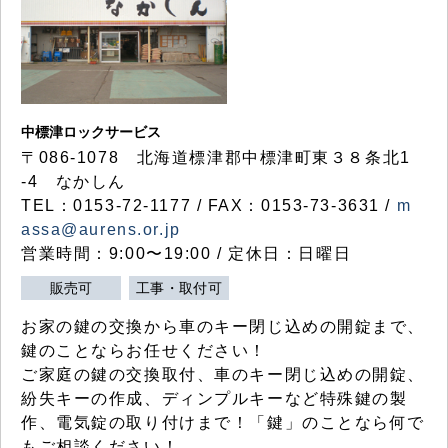
中標津ロックサービス
〒086-1078 北海道標津郡中標津町東３８条北1
-4 なかしん
TEL：0153-72-1177 / FAX：0153-73-3631 /
m
assa@aurens.or.jp
営業時間：9:00〜19:00 / 定休日：日曜日
販売可
工事・取付可
お家の鍵の交換から車のキー閉じ込めの開錠まで、
鍵のことならお任せください！
ご家庭の鍵の交換取付、車のキー閉じ込めの開錠、
紛失キーの作成、ディンプルキーなど特殊鍵の製
作、電気錠の取り付けまで！「鍵」のことなら何で
もご相談ください！