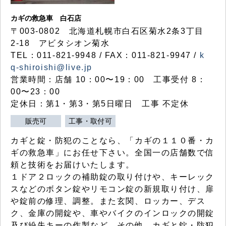
カギの救急車 白石店
〒003-0802 北海道札幌市白石区菊水2条3丁目
2-18 アビタシオン菊水
TEL：011-821-9948 / FAX：011-821-9947 /
k
q-shiroishi@live.jp
営業時間：店舗 10：00〜19：00 工事受付 8：
00〜23：00
定休日：第1・第3・第5日曜日 工事 不定休
販売可
工事・取付可
カギと錠・防犯のことなら、「カギの１１０番・カ
ギの救急車」にお任せ下さい。全国一の店舗数で信
頼と技術をお届けいたします。
１ドア２ロックの補助錠の取り付けや、キーレック
スなどのボタン錠やリモコン錠の新規取り付け、扉
や錠前の修理、調整。また玄関、ロッカー、デス
ク、金庫の開錠や、車やバイクのインロックの開錠
及び紛失キーの作製など、その他、カギと錠・防犯