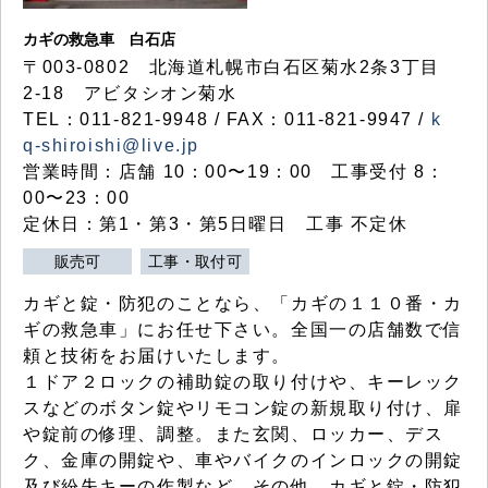
カギの救急車 白石店
〒003-0802 北海道札幌市白石区菊水2条3丁目
2-18 アビタシオン菊水
TEL：011-821-9948 / FAX：011-821-9947 /
k
q-shiroishi@live.jp
営業時間：店舗 10：00〜19：00 工事受付 8：
00〜23：00
定休日：第1・第3・第5日曜日 工事 不定休
販売可
工事・取付可
カギと錠・防犯のことなら、「カギの１１０番・カ
ギの救急車」にお任せ下さい。全国一の店舗数で信
頼と技術をお届けいたします。
１ドア２ロックの補助錠の取り付けや、キーレック
スなどのボタン錠やリモコン錠の新規取り付け、扉
や錠前の修理、調整。また玄関、ロッカー、デス
ク、金庫の開錠や、車やバイクのインロックの開錠
及び紛失キーの作製など、その他、カギと錠・防犯