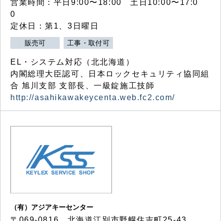
営業時間：平日9:00〜18:00 土日10:00〜17:0
0
定休日：第1、3日曜日
販売可
工事・取付可
EL・システム対応（北北海道）
内閣総理大臣認可、日本ロックセキュリティ協同組
合 旭川支部 支部長、一級錠施工技師
http://asahikawakeycenta.web.fc2.com/
（有）アジアキーセンター
〒069-0816 北海道江別市野幌住吉町25-43