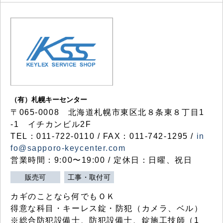
（有）札幌キーセンター
〒065-0008 北海道札幌市東区北８条東８丁目1
-1 イチカンビル2F
TEL：011-722-0110 / FAX：011-742-1295 /
in
fo@sapporo-keycenter.com
営業時間：9:00〜19:00 / 定休日：日曜、祝日
販売可
工事・取付可
カギのことなら何でもＯＫ
得意な科目・キーレス錠・防犯（カメラ、ベル）
※総合防犯設備士、防犯設備士、錠施工技師（1