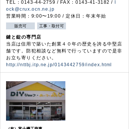
TEL：0143-44-2759 / FAX：0143-41-3182 /
l
ock@crux.ocn.ne.jp
営業時間：9:00〜19:00 / 定休日：年末年始
販売可
工事・取付可
鍵と錠の専門店
当店は信用で築いた創業４０年の歴史を誇る中堅店
舗です。防犯相談など無料で行っていますので是非
お立ち寄りください。
http://nttbj.itp.ne.jp/0143442759/index.html
（有）富士機工商事