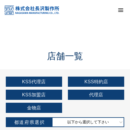
トップ
KSS加盟店・取扱店情報
店舗一覧
店舗一覧
KSS代理店
KSS特約店
KSS加盟店
代理店
金物店
都道府県選択
以下から選択して下さい