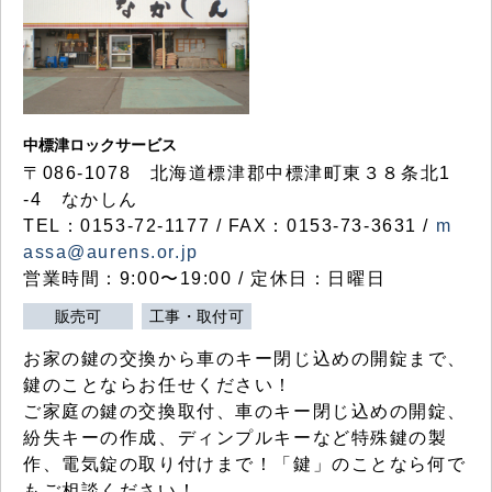
中標津ロックサービス
〒086-1078 北海道標津郡中標津町東３８条北1
-4 なかしん
TEL：0153-72-1177 / FAX：0153-73-3631 /
m
assa@aurens.or.jp
営業時間：9:00〜19:00 / 定休日：日曜日
販売可
工事・取付可
お家の鍵の交換から車のキー閉じ込めの開錠まで、
鍵のことならお任せください！
ご家庭の鍵の交換取付、車のキー閉じ込めの開錠、
紛失キーの作成、ディンプルキーなど特殊鍵の製
作、電気錠の取り付けまで！「鍵」のことなら何で
もご相談ください！