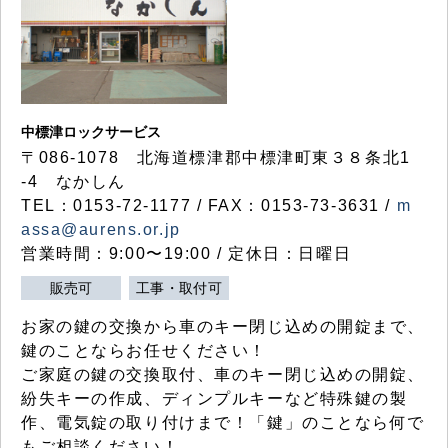
中標津ロックサービス
〒086-1078 北海道標津郡中標津町東３８条北1
-4 なかしん
TEL：0153-72-1177 / FAX：0153-73-3631 /
m
assa@aurens.or.jp
営業時間：9:00〜19:00 / 定休日：日曜日
販売可
工事・取付可
お家の鍵の交換から車のキー閉じ込めの開錠まで、
鍵のことならお任せください！
ご家庭の鍵の交換取付、車のキー閉じ込めの開錠、
紛失キーの作成、ディンプルキーなど特殊鍵の製
作、電気錠の取り付けまで！「鍵」のことなら何で
もご相談ください！