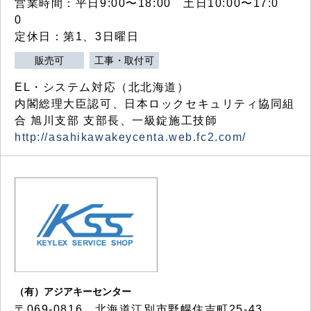
営業時間：平日9:00〜18:00 土日10:00〜17:0
0
定休日：第1、3日曜日
販売可
工事・取付可
EL・システム対応（北北海道）
内閣総理大臣認可、日本ロックセキュリティ協同組
合 旭川支部 支部長、一級錠施工技師
http://asahikawakeycenta.web.fc2.com/
（有）アジアキーセンター
〒069-0816 北海道江別市野幌住吉町25-43