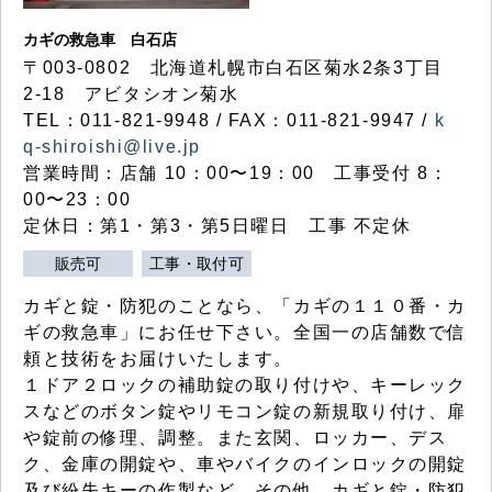
カギの救急車 白石店
〒003-0802 北海道札幌市白石区菊水2条3丁目
2-18 アビタシオン菊水
TEL：011-821-9948 / FAX：011-821-9947 /
k
q-shiroishi@live.jp
営業時間：店舗 10：00〜19：00 工事受付 8：
00〜23：00
定休日：第1・第3・第5日曜日 工事 不定休
販売可
工事・取付可
カギと錠・防犯のことなら、「カギの１１０番・カ
ギの救急車」にお任せ下さい。全国一の店舗数で信
頼と技術をお届けいたします。
１ドア２ロックの補助錠の取り付けや、キーレック
スなどのボタン錠やリモコン錠の新規取り付け、扉
や錠前の修理、調整。また玄関、ロッカー、デス
ク、金庫の開錠や、車やバイクのインロックの開錠
及び紛失キーの作製など、その他、カギと錠・防犯