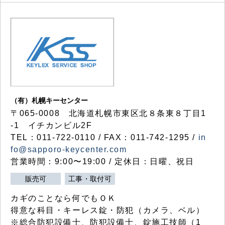
（有）札幌キーセンター
〒065-0008 北海道札幌市東区北８条東８丁目1
-1 イチカンビル2F
TEL：011-722-0110 / FAX：011-742-1295 /
in
fo@sapporo-keycenter.com
営業時間：9:00〜19:00 / 定休日：日曜、祝日
販売可
工事・取付可
カギのことなら何でもＯＫ
得意な科目・キーレス錠・防犯（カメラ、ベル）
※総合防犯設備士、防犯設備士、錠施工技師（1