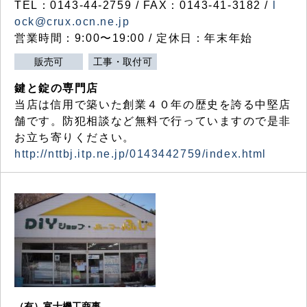
TEL：0143-44-2759 / FAX：0143-41-3182 /
l
ock@crux.ocn.ne.jp
営業時間：9:00〜19:00 / 定休日：年末年始
販売可
工事・取付可
鍵と錠の専門店
当店は信用で築いた創業４０年の歴史を誇る中堅店
舗です。防犯相談など無料で行っていますので是非
お立ち寄りください。
http://nttbj.itp.ne.jp/0143442759/index.html
（有）富士機工商事