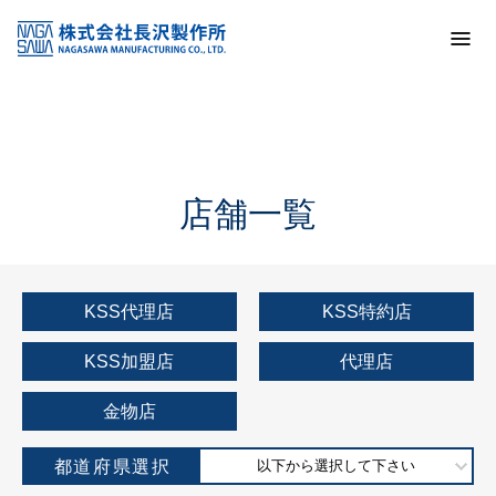
トップ
KSS加盟店・取扱店情報
店舗一覧
店舗一覧
KSS代理店
KSS特約店
KSS加盟店
代理店
金物店
都道府県選択
以下から選択して下さい