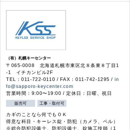
（有）札幌キーセンター
〒065-0008 北海道札幌市東区北８条東８丁目1
-1 イチカンビル2F
TEL：011-722-0110 / FAX：011-742-1295 /
in
fo@sapporo-keycenter.com
営業時間：9:00〜19:00 / 定休日：日曜、祝日
販売可
工事・取付可
カギのことなら何でもＯＫ
得意な科目・キーレス錠・防犯（カメラ、ベル）
※総合防犯設備士、防犯設備士、錠施工技師（1