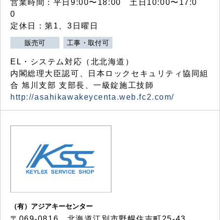
営業時間：平日9:00〜18:00 土日10:00〜17:0
0
定休日：第1、3日曜日
販売可
工事・取付可
EL・システム対応（北北海道）
内閣総理大臣認可、日本ロックセキュリティ協同組
合 旭川支部 支部長、一級錠施工技師
http://asahikawakeycenta.web.fc2.com/
（有）アジアキーセンター
〒069-0816 北海道江別市野幌住吉町25-43