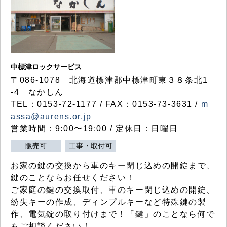
中標津ロックサービス
〒086-1078 北海道標津郡中標津町東３８条北1
-4 なかしん
TEL：0153-72-1177 / FAX：0153-73-3631 /
m
assa@aurens.or.jp
営業時間：9:00〜19:00 / 定休日：日曜日
販売可
工事・取付可
お家の鍵の交換から車のキー閉じ込めの開錠まで、
鍵のことならお任せください！
ご家庭の鍵の交換取付、車のキー閉じ込めの開錠、
紛失キーの作成、ディンプルキーなど特殊鍵の製
作、電気錠の取り付けまで！「鍵」のことなら何で
もご相談ください！