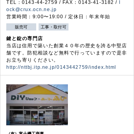
TEL：0143-44-2759 / FAX：0143-41-3182 /
l
ock@crux.ocn.ne.jp
営業時間：9:00〜19:00 / 定休日：年末年始
販売可
工事・取付可
鍵と錠の専門店
当店は信用で築いた創業４０年の歴史を誇る中堅店
舗です。防犯相談など無料で行っていますので是非
お立ち寄りください。
http://nttbj.itp.ne.jp/0143442759/index.html
（有）富士機工商事