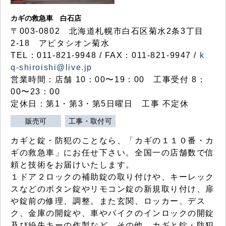
カギの救急車 白石店
〒003-0802 北海道札幌市白石区菊水2条3丁目
2-18 アビタシオン菊水
TEL：011-821-9948 / FAX：011-821-9947 /
k
q-shiroishi@live.jp
営業時間：店舗 10：00〜19：00 工事受付 8：
00〜23：00
定休日：第1・第3・第5日曜日 工事 不定休
販売可
工事・取付可
カギと錠・防犯のことなら、「カギの１１０番・カ
ギの救急車」にお任せ下さい。全国一の店舗数で信
頼と技術をお届けいたします。
１ドア２ロックの補助錠の取り付けや、キーレック
スなどのボタン錠やリモコン錠の新規取り付け、扉
や錠前の修理、調整。また玄関、ロッカー、デス
ク、金庫の開錠や、車やバイクのインロックの開錠
及び紛失キーの作製など、その他、カギと錠・防犯