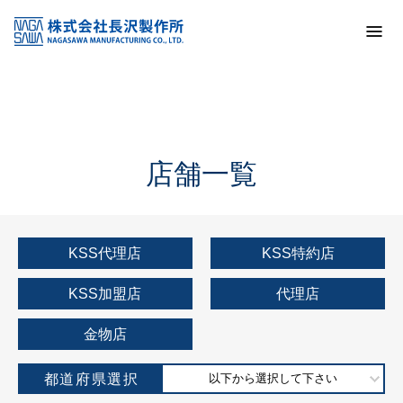
トップ
KSS加盟店・取扱店情報
店舗一覧
店舗一覧
KSS代理店
KSS特約店
KSS加盟店
代理店
金物店
都道府県選択
以下から選択して下さい