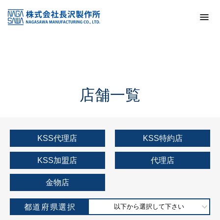
トップ
KSS加盟店・取扱店情報
店舗一覧
店舗一覧
KSS代理店
KSS特約店
KSS加盟店
代理店
金物店
都道府県選択
以下から選択して下さい