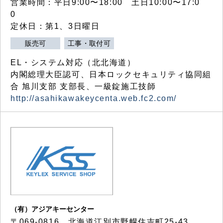
営業時間：平日9:00〜18:00 土日10:00〜17:0
0
定休日：第1、3日曜日
販売可
工事・取付可
EL・システム対応（北北海道）
内閣総理大臣認可、日本ロックセキュリティ協同組
合 旭川支部 支部長、一級錠施工技師
http://asahikawakeycenta.web.fc2.com/
（有）アジアキーセンター
〒069-0816 北海道江別市野幌住吉町25-43