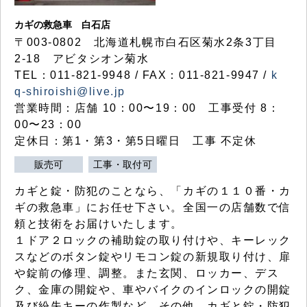
カギの救急車 白石店
〒003-0802 北海道札幌市白石区菊水2条3丁目
2-18 アビタシオン菊水
TEL：011-821-9948 / FAX：011-821-9947 /
k
q-shiroishi@live.jp
営業時間：店舗 10：00〜19：00 工事受付 8：
00〜23：00
定休日：第1・第3・第5日曜日 工事 不定休
販売可
工事・取付可
カギと錠・防犯のことなら、「カギの１１０番・カ
ギの救急車」にお任せ下さい。全国一の店舗数で信
頼と技術をお届けいたします。
１ドア２ロックの補助錠の取り付けや、キーレック
スなどのボタン錠やリモコン錠の新規取り付け、扉
や錠前の修理、調整。また玄関、ロッカー、デス
ク、金庫の開錠や、車やバイクのインロックの開錠
及び紛失キーの作製など、その他、カギと錠・防犯