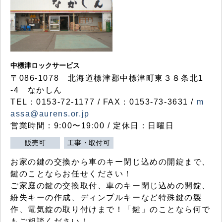
中標津ロックサービス
〒086-1078 北海道標津郡中標津町東３８条北1
-4 なかしん
TEL：0153-72-1177 / FAX：0153-73-3631 /
m
assa@aurens.or.jp
営業時間：9:00〜19:00 / 定休日：日曜日
販売可
工事・取付可
お家の鍵の交換から車のキー閉じ込めの開錠まで、
鍵のことならお任せください！
ご家庭の鍵の交換取付、車のキー閉じ込めの開錠、
紛失キーの作成、ディンプルキーなど特殊鍵の製
作、電気錠の取り付けまで！「鍵」のことなら何で
もご相談ください！