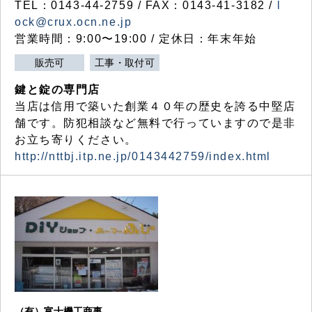
TEL：0143-44-2759 / FAX：0143-41-3182 /
l
ock@crux.ocn.ne.jp
営業時間：9:00〜19:00 / 定休日：年末年始
販売可
工事・取付可
鍵と錠の専門店
当店は信用で築いた創業４０年の歴史を誇る中堅店
舗です。防犯相談など無料で行っていますので是非
お立ち寄りください。
http://nttbj.itp.ne.jp/0143442759/index.html
（有）富士機工商事