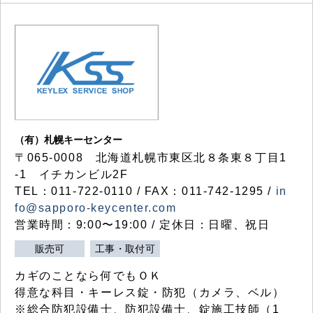
（有）札幌キーセンター
〒065-0008 北海道札幌市東区北８条東８丁目1
-1 イチカンビル2F
TEL：011-722-0110 / FAX：011-742-1295 /
in
fo@sapporo-keycenter.com
営業時間：9:00〜19:00 / 定休日：日曜、祝日
販売可
工事・取付可
カギのことなら何でもＯＫ
得意な科目・キーレス錠・防犯（カメラ、ベル）
※総合防犯設備士、防犯設備士、錠施工技師（1