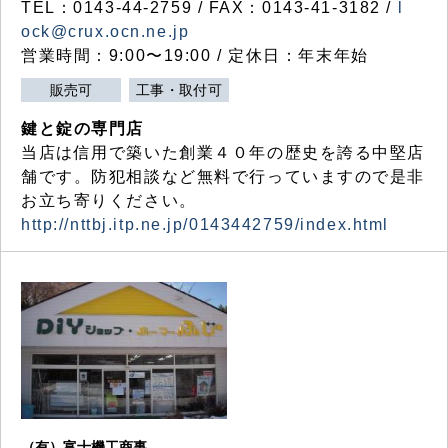
TEL：0143-44-2759 / FAX：0143-41-3182 /
l
ock@crux.ocn.ne.jp
営業時間：9:00〜19:00 / 定休日：年末年始
販売可
工事・取付可
鍵と錠の専門店
当店は信用で築いた創業４０年の歴史を誇る中堅店
舗です。防犯相談など無料で行っていますので是非
お立ち寄りください。
http://nttbj.itp.ne.jp/0143442759/index.html
（有）富士機工商事