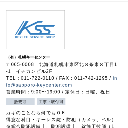
（有）札幌キーセンター
〒065-0008 北海道札幌市東区北８条東８丁目1
-1 イチカンビル2F
TEL：011-722-0110 / FAX：011-742-1295 /
in
fo@sapporo-keycenter.com
営業時間：9:00〜19:00 / 定休日：日曜、祝日
販売可
工事・取付可
カギのことなら何でもＯＫ
得意な科目・キーレス錠・防犯（カメラ、ベル）
※総合防犯設備士、防犯設備士、錠施工技師（1