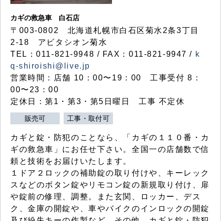
カギの救急車 白石店
〒003-0802 北海道札幌市白石区菊水2条3丁目
2-18 アビタシオン菊水
TEL：011-821-9948 / FAX：011-821-9947 /
k
q-shiroishi@live.jp
営業時間：店舗 10：00〜19：00 工事受付 8：
00〜23：00
定休日：第1・第3・第5日曜日 工事 不定休
販売可
工事・取付可
カギと錠・防犯のことなら、「カギの１１０番・カ
ギの救急車」にお任せ下さい。全国一の店舗数で信
頼と技術をお届けいたします。
１ドア２ロックの補助錠の取り付けや、キーレック
スなどのボタン錠やリモコン錠の新規取り付け、扉
や錠前の修理、調整。また玄関、ロッカー、デス
ク、金庫の開錠や、車やバイクのインロックの開錠
及び紛失キーの作製など、その他、カギと錠・防犯