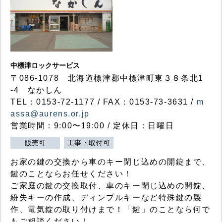
中標津ロックサービス
〒086-1078 北海道標津郡中標津町東３８条北1
-4 なかしん
TEL：0153-72-1177 / FAX：0153-73-3631 /
m
assa@aurens.or.jp
営業時間：9:00〜19:00 / 定休日：日曜日
販売可
工事・取付可
お家の鍵の交換から車のキー閉じ込めの開錠まで、
鍵のことならお任せください！
ご家庭の鍵の交換取付、車のキー閉じ込めの開錠、
紛失キーの作成、ディンプルキーなど特殊鍵の製
作、電気錠の取り付けまで！「鍵」のことなら何で
もご相談ください！