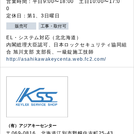
営業時間：平日9:00〜18:00 土日10:00〜17:0
0
定休日：第1、3日曜日
販売可
工事・取付可
EL・システム対応（北北海道）
内閣総理大臣認可、日本ロックセキュリティ協同組
合 旭川支部 支部長、一級錠施工技師
http://asahikawakeycenta.web.fc2.com/
（有）アジアキーセンター
〒069-0816 北海道江別市野幌住吉町25-43