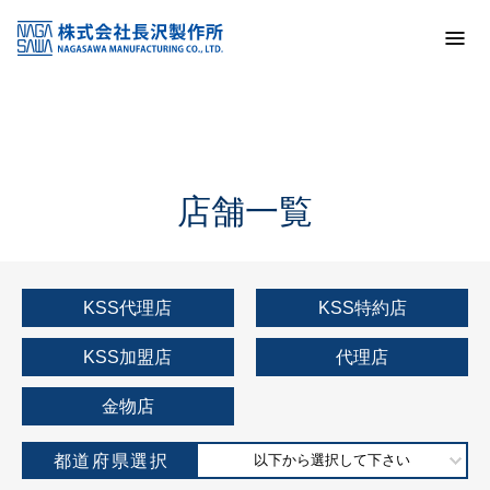
トップ
KSS加盟店・取扱店情報
店舗一覧
店舗一覧
KSS代理店
KSS特約店
KSS加盟店
代理店
金物店
都道府県選択
以下から選択して下さい