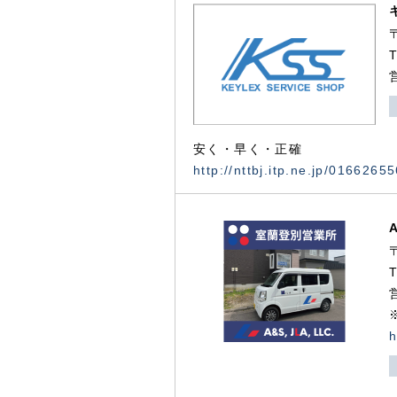
安く・早く・正確
http://nttbj.itp.ne.jp/0166265
h