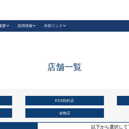
概要
採用情報
外部リンク
YouTube
Instagram
採用
キーレックスカタログ請求
の製品組み立て等
請求フォームはこちら
古代・古代NEO
レバーハンドル
Vi-Clear
古代・古代NEO
飾錠
導入事例一覧
抗ウイルス・抗菌製品
導入事例一覧
Facebook
LinkedIn
店舗一覧
00 / 1100から簡単に交換できるキーレックス4000を
日本ロック工業会
売開始しました。
外部サイト
く見る
KSS特約店
例
長期住宅使用部材標準化推進協議会
外部サイト
金物店
以下から選択して