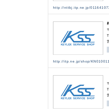
http://nttbj.itp.ne.jp/0116410
http://itp.ne.jp/shop/KN0100