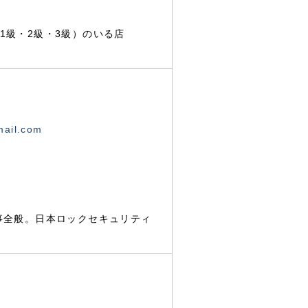
1級・2級・3級）のいる店
mail.com
事全般。日本ロックセキュリティ