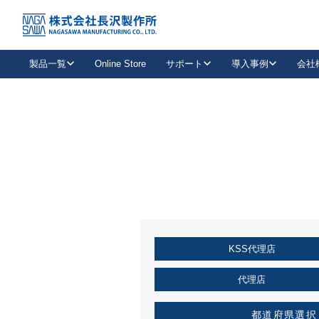
トップ
KSS加盟店・取扱店情報
店舗一覧
製品一覧
Online Store
サポート
導入事例
会社
新卒採用
会社情報
事業内容
中途採用
お問い合わせ
社会貢献活動
パート
2026年度採用情報
キャリア採用・専門職
メールフォームはこちら
工場で
キーレックス
レバーハンドル
キーレックス
機械式ボタン錠
室内用ドアハンドル
導入事例一覧
装
メールニュース
製品検索
お知らせ一覧
よくある質問（FAQ）
特集
簡単診断
教育機関
21
お客様に適したキーレックスをお探しいただけます。
廃番品情報
発
医療機関
品番から探す
取扱店情報
キーレックスを品番からお探しいただけます。
詳し
KSS代理店
企業様採用事
お役立ち情報
代理店
都道府県選択