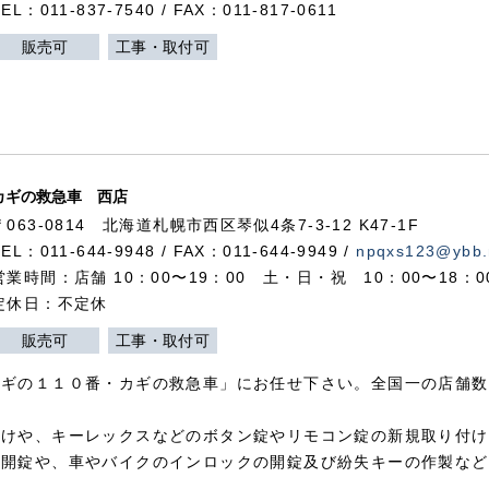
TEL：011-837-7540 / FAX：011-817-0611
販売可
工事・取付可
カギの救急車 西店
〒063-0814 北海道札幌市西区琴似4条7-3-12 K47-1F
TEL：011-644-9948 / FAX：011-644-9949 /
npqxs123@ybb.
営業時間：店舗 10：00〜19：00 土・日・祝 10：00〜18：
定休日：不定休
販売可
工事・取付可
カギの１１０番・カギの救急車」にお任せ下さい。全国一の店舗数
付けや、キーレックスなどのボタン錠やリモコン錠の新規取り付け
の開錠や、車やバイクのインロックの開錠及び紛失キーの作製など