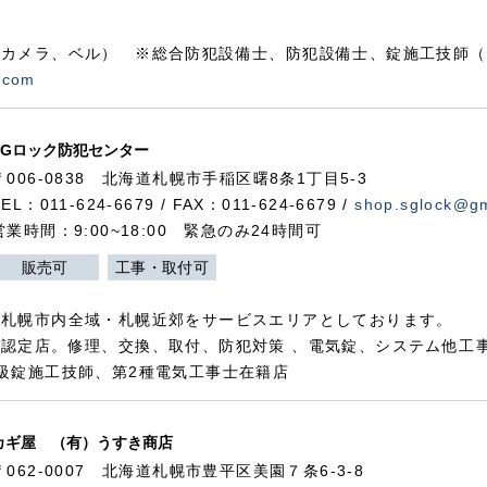
カメラ、ベル） ※総合防犯設備士、防犯設備士、錠施工技師（
.com
SGロック防犯センター
〒006-0838 北海道札幌市手稲区曙8条1丁目5-3
TEL：011-624-6679 / FAX：011-624-6679 /
shop.sglock@g
営業時間：9:00~18:00 緊急のみ24時間可
販売可
工事・取付可
、札幌市内全域・札幌近郊をサービスエリアとしております。
認定店。修理、交換、取付、防犯対策 、電気錠、システム他工
級錠施工技師、第2種電気工事士在籍店
カギ屋 （有）うすき商店
〒062-0007 北海道札幌市豊平区美園７条6-3-8