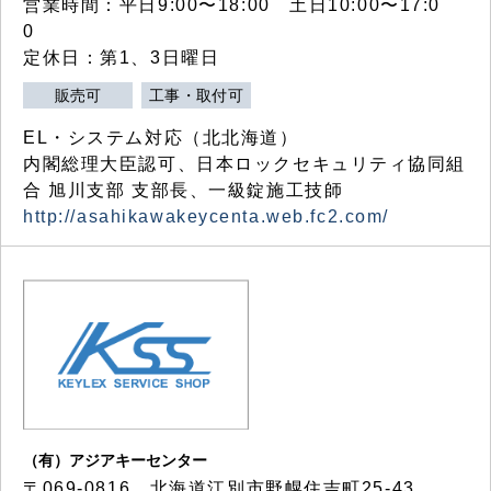
営業時間：平日9:00〜18:00 土日10:00〜17:0
0
定休日：第1、3日曜日
販売可
工事・取付可
EL・システム対応（北北海道）
内閣総理大臣認可、日本ロックセキュリティ協同組
合 旭川支部 支部長、一級錠施工技師
http://asahikawakeycenta.web.fc2.com/
（有）アジアキーセンター
〒069-0816 北海道江別市野幌住吉町25-43