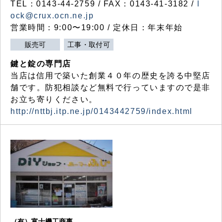
TEL：0143-44-2759 / FAX：0143-41-3182 /
l
ock@crux.ocn.ne.jp
営業時間：9:00〜19:00 / 定休日：年末年始
販売可
工事・取付可
鍵と錠の専門店
当店は信用で築いた創業４０年の歴史を誇る中堅店
舗です。防犯相談など無料で行っていますので是非
お立ち寄りください。
http://nttbj.itp.ne.jp/0143442759/index.html
（有）富士機工商事