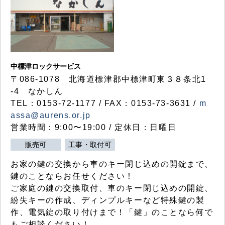
中標津ロックサービス
〒086-1078 北海道標津郡中標津町東３８条北1
-4 なかしん
TEL：0153-72-1177 / FAX：0153-73-3631 /
m
assa@aurens.or.jp
営業時間：9:00〜19:00 / 定休日：日曜日
販売可
工事・取付可
お家の鍵の交換から車のキー閉じ込めの開錠まで、
鍵のことならお任せください！
ご家庭の鍵の交換取付、車のキー閉じ込めの開錠、
紛失キーの作成、ディンプルキーなど特殊鍵の製
作、電気錠の取り付けまで！「鍵」のことなら何で
もご相談ください！