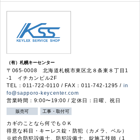
（有）札幌キーセンター
〒065-0008 北海道札幌市東区北８条東８丁目1
-1 イチカンビル2F
TEL：011-722-0110 / FAX：011-742-1295 /
in
fo@sapporo-keycenter.com
営業時間：9:00〜19:00 / 定休日：日曜、祝日
販売可
工事・取付可
カギのことなら何でもＯＫ
得意な科目・キーレス錠・防犯（カメラ、ベル）
※総合防犯設備士、防犯設備士、錠施工技師（1