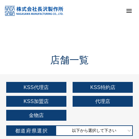
トップ
KSS加盟店・取扱店情報
店舗一覧
店舗一覧
KSS代理店
KSS特約店
KSS加盟店
代理店
金物店
都道府県選択
以下から選択して下さい