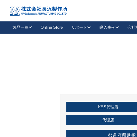
トップ
KSS加盟店・取扱店情報
店舗一覧
製品一覧
Online Store
サポート
導入事例
会社
新卒採用
会社情報
事業内容
中途採用
お問い合わせ
社会貢献活動
パート
2026年度採用情報
キャリア採用・専門職
メールフォームはこちら
工場で
キーレックス
レバーハンドル
キーレックス
機械式ボタン錠
室内用ドアハンドル
導入事例一覧
装
メールニュース
製品検索
お知らせ一覧
よくある質問（FAQ）
特集
簡単診断
教育機関
21
お客様に適したキーレックスをお探しいただけます。
廃番品情報
発
医療機関
品番から探す
取扱店情報
キーレックスを品番からお探しいただけます。
詳し
KSS代理店
企業様採用事
お役立ち情報
代理店
都道府県選択