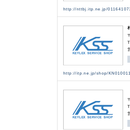
http://nttbj.itp.ne.jp/0116410
http://itp.ne.jp/shop/KN0100