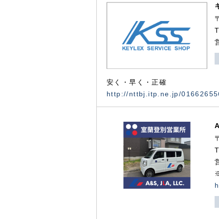
安く・早く・正確
http://nttbj.itp.ne.jp/0166265
h