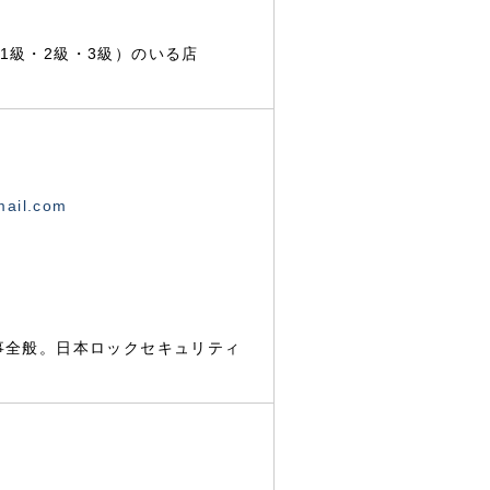
1級・2級・3級）のいる店
mail.com
事全般。日本ロックセキュリティ