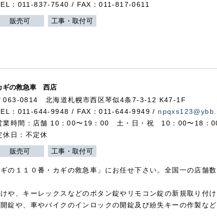
TEL：011-837-7540 / FAX：011-817-0611
販売可
工事・取付可
カギの救急車 西店
〒063-0814 北海道札幌市西区琴似4条7-3-12 K47-1F
TEL：011-644-9948 / FAX：011-644-9949 /
npqxs123@ybb.
営業時間：店舗 10：00〜19：00 土・日・祝 10：00〜18：
定休日：不定休
販売可
工事・取付可
カギの１１０番・カギの救急車」にお任せ下さい。全国一の店舗数
付けや、キーレックスなどのボタン錠やリモコン錠の新規取り付け
の開錠や、車やバイクのインロックの開錠及び紛失キーの作製など