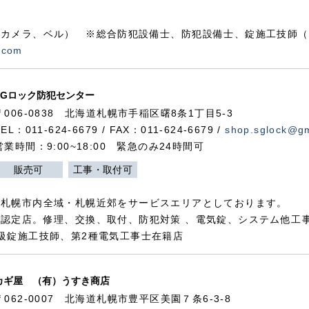
カメラ、ベル） ※総合防犯設備士、防犯設備士、錠施工技師（
.com
SGロック防犯センター
〒006-0838 北海道札幌市手稲区曙8条1丁目5-3
TEL：011-624-6679 / FAX：011-624-6679 /
shop.sglock@g
営業時間：9:00~18:00 緊急のみ24時間可
販売可
工事・取付可
、札幌市内全域・札幌近郊をサービスエリアとしております。
認定店。修理、交換、取付、防犯対策 、電気錠、システム他工
級錠施工技師、第2種電気工事士在籍店
カギ屋 （有）うすき商店
〒062-0007 北海道札幌市豊平区美園７条6-3-8