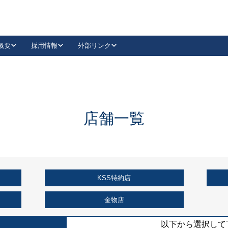
概要
採用情報
外部リンク
YouTube
Instagram
採用
キーレックスカタログ請求
の製品組み立て等
請求フォームはこちら
古代・古代NEO
レバーハンドル
Vi-Clear
古代・古代NEO
飾錠
導入事例一覧
抗ウイルス・抗菌製品
導入事例一覧
Facebook
LinkedIn
店舗一覧
00 / 1100から簡単に交換できるキーレックス4000を
日本ロック工業会
売開始しました。
外部サイト
く見る
KSS特約店
例
長期住宅使用部材標準化推進協議会
外部サイト
金物店
以下から選択して