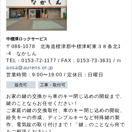
中標津ロックサービス
〒086-1078 北海道標津郡中標津町東３８条北1
-4 なかしん
TEL：0153-72-1177 / FAX：0153-73-3631 /
m
assa@aurens.or.jp
営業時間：9:00〜19:00 / 定休日：日曜日
販売可
工事・取付可
お家の鍵の交換から車のキー閉じ込めの開錠まで、
鍵のことならお任せください！
ご家庭の鍵の交換取付、車のキー閉じ込めの開錠、
紛失キーの作成、ディンプルキーなど特殊鍵の製
作、電気錠の取り付けまで！「鍵」のことなら何で
もご相談ください！