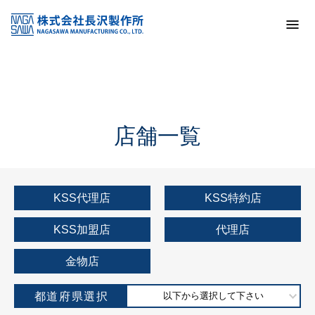
トップ
KSS加盟店・取扱店情報
店舗一覧
店舗一覧
KSS代理店
KSS特約店
KSS加盟店
代理店
金物店
都道府県選択
以下から選択して下さい