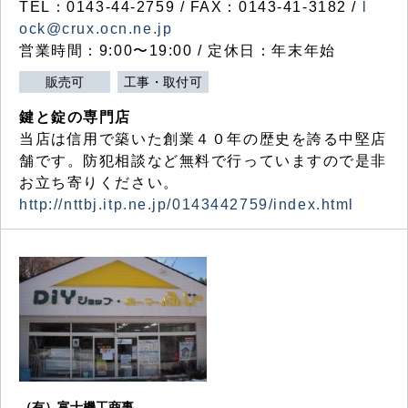
TEL：0143-44-2759 / FAX：0143-41-3182 /
l
ock@crux.ocn.ne.jp
営業時間：9:00〜19:00 / 定休日：年末年始
販売可
工事・取付可
鍵と錠の専門店
当店は信用で築いた創業４０年の歴史を誇る中堅店
舗です。防犯相談など無料で行っていますので是非
お立ち寄りください。
http://nttbj.itp.ne.jp/0143442759/index.html
（有）富士機工商事