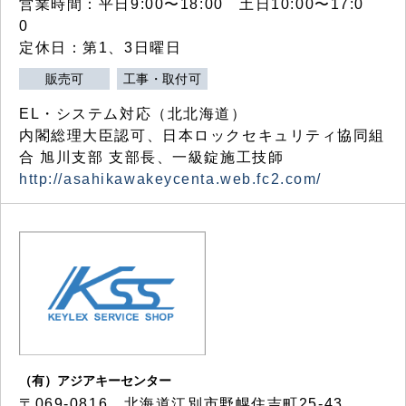
営業時間：平日9:00〜18:00 土日10:00〜17:0
0
定休日：第1、3日曜日
販売可
工事・取付可
EL・システム対応（北北海道）
内閣総理大臣認可、日本ロックセキュリティ協同組
合 旭川支部 支部長、一級錠施工技師
http://asahikawakeycenta.web.fc2.com/
（有）アジアキーセンター
〒069-0816 北海道江別市野幌住吉町25-43