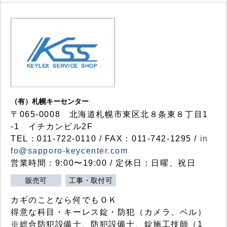
（有）札幌キーセンター
〒065-0008 北海道札幌市東区北８条東８丁目1
-1 イチカンビル2F
TEL：011-722-0110 / FAX：011-742-1295 /
in
fo@sapporo-keycenter.com
営業時間：9:00〜19:00 / 定休日：日曜、祝日
販売可
工事・取付可
カギのことなら何でもＯＫ
得意な科目・キーレス錠・防犯（カメラ、ベル）
※総合防犯設備士、防犯設備士、錠施工技師（1