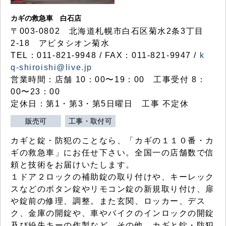
カギの救急車 白石店
〒003-0802 北海道札幌市白石区菊水2条3丁目
2-18 アビタシオン菊水
TEL：011-821-9948 / FAX：011-821-9947 /
k
q-shiroishi@live.jp
営業時間：店舗 10：00〜19：00 工事受付 8：
00〜23：00
定休日：第1・第3・第5日曜日 工事 不定休
販売可
工事・取付可
カギと錠・防犯のことなら、「カギの１１０番・カ
ギの救急車」にお任せ下さい。全国一の店舗数で信
頼と技術をお届けいたします。
１ドア２ロックの補助錠の取り付けや、キーレック
スなどのボタン錠やリモコン錠の新規取り付け、扉
や錠前の修理、調整。また玄関、ロッカー、デス
ク、金庫の開錠や、車やバイクのインロックの開錠
及び紛失キーの作製など、その他、カギと錠・防犯