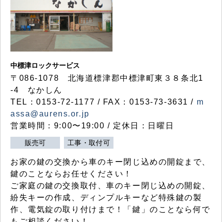
中標津ロックサービス
〒086-1078 北海道標津郡中標津町東３８条北1
-4 なかしん
TEL：0153-72-1177 / FAX：0153-73-3631 /
m
assa@aurens.or.jp
営業時間：9:00〜19:00 / 定休日：日曜日
販売可
工事・取付可
お家の鍵の交換から車のキー閉じ込めの開錠まで、
鍵のことならお任せください！
ご家庭の鍵の交換取付、車のキー閉じ込めの開錠、
紛失キーの作成、ディンプルキーなど特殊鍵の製
作、電気錠の取り付けまで！「鍵」のことなら何で
もご相談ください！