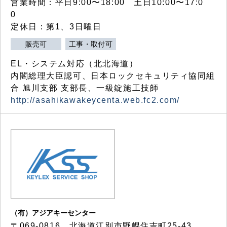
営業時間：平日9:00〜18:00 土日10:00〜17:0
0
定休日：第1、3日曜日
販売可
工事・取付可
EL・システム対応（北北海道）
内閣総理大臣認可、日本ロックセキュリティ協同組
合 旭川支部 支部長、一級錠施工技師
http://asahikawakeycenta.web.fc2.com/
（有）アジアキーセンター
〒069-0816 北海道江別市野幌住吉町25-43