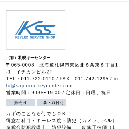
（有）札幌キーセンター
〒065-0008 北海道札幌市東区北８条東８丁目1
-1 イチカンビル2F
TEL：011-722-0110 / FAX：011-742-1295 /
in
fo@sapporo-keycenter.com
営業時間：9:00〜19:00 / 定休日：日曜、祝日
販売可
工事・取付可
カギのことなら何でもＯＫ
得意な科目・キーレス錠・防犯（カメラ、ベル）
※総合防犯設備士、防犯設備士、錠施工技師（1