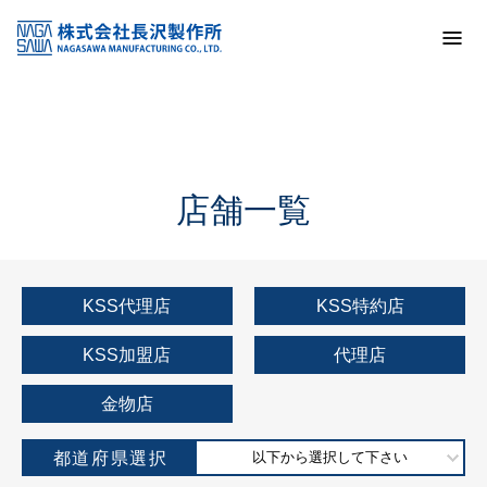
トップ
KSS加盟店・取扱店情報
店舗一覧
店舗一覧
KSS代理店
KSS特約店
KSS加盟店
代理店
金物店
都道府県選択
以下から選択して下さい