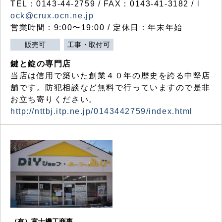
TEL：0143-44-2759 / FAX：0143-41-3182 /
l
ock@crux.ocn.ne.jp
営業時間：9:00〜19:00 / 定休日：年末年始
販売可
工事・取付可
鍵と錠の専門店
当店は信用で築いた創業４０年の歴史を誇る中堅店
舗です。防犯相談など無料で行っていますので是非
お立ち寄りください。
http://nttbj.itp.ne.jp/0143442759/index.html
（有）富士機工商事