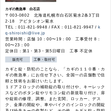
カギの救急車 白石店
〒003-0802 北海道札幌市白石区菊水2条3丁目
2-18 アビタシオン菊水
TEL：011-821-9948 / FAX：011-821-9947 /
k
q-shiroishi@live.jp
営業時間：店舗 10：00〜19：00 工事受付 8：
00〜23：00
定休日：第1・第3・第5日曜日 工事 不定休
販売可
工事・取付可
カギと錠・防犯のことなら、「カギの１１０番・カ
ギの救急車」にお任せ下さい。全国一の店舗数で信
頼と技術をお届けいたします。
１ドア２ロックの補助錠の取り付けや、キーレック
スなどのボタン錠やリモコン錠の新規取り付け、扉
や錠前の修理、調整。また玄関、ロッカー、デス
ク、金庫の開錠や、車やバイクのインロックの開錠
及び紛失キーの作製など、その他、カギと錠・防犯