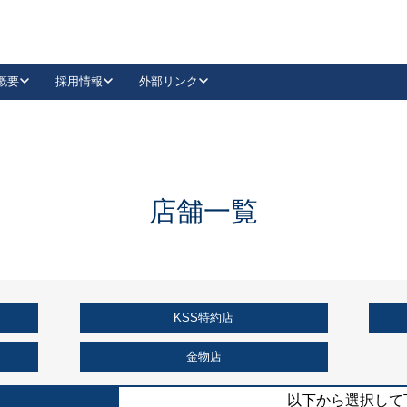
概要
採用情報
外部リンク
YouTube
Instagram
採用
キーレックスカタログ請求
の製品組み立て等
請求フォームはこちら
古代・古代NEO
レバーハンドル
Vi-Clear
古代・古代NEO
飾錠
導入事例一覧
抗ウイルス・抗菌製品
導入事例一覧
Facebook
LinkedIn
店舗一覧
00 / 1100から簡単に交換できるキーレックス4000を
日本ロック工業会
売開始しました。
外部サイト
く見る
KSS特約店
例
長期住宅使用部材標準化推進協議会
外部サイト
金物店
以下から選択して