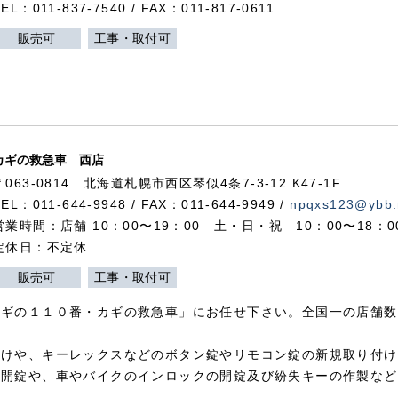
TEL：011-837-7540 / FAX：011-817-0611
販売可
工事・取付可
カギの救急車 西店
〒063-0814 北海道札幌市西区琴似4条7-3-12 K47-1F
TEL：011-644-9948 / FAX：011-644-9949 /
npqxs123@ybb.
営業時間：店舗 10：00〜19：00 土・日・祝 10：00〜18：
定休日：不定休
販売可
工事・取付可
カギの１１０番・カギの救急車」にお任せ下さい。全国一の店舗数
付けや、キーレックスなどのボタン錠やリモコン錠の新規取り付け
の開錠や、車やバイクのインロックの開錠及び紛失キーの作製など