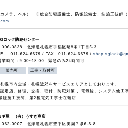
カメラ、ベル） ※総合防犯設備士、防犯設備士、錠施工技師（
.com
SGロック防犯センター
〒006-0838 北海道札幌市手稲区曙8条1丁目5-3
TEL：011-624-6679 / FAX：011-624-6679 /
shop.sglock@g
営業時間：9:00~18:00 緊急のみ24時間可
販売可
工事・取付可
、札幌市内全域・札幌近郊をサービスエリアとしております。
認定店。修理、交換、取付、防犯対策 、電気錠、システム他工
級錠施工技師、第2種電気工事士在籍店
カギ屋 （有）うすき商店
〒062-0007 北海道札幌市豊平区美園７条6-3-8