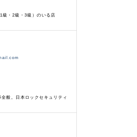
1級・2級・3級）のいる店
mail.com
事全般。日本ロックセキュリティ