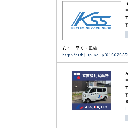
安く・早く・正確
http://nttbj.itp.ne.jp/0166265
h