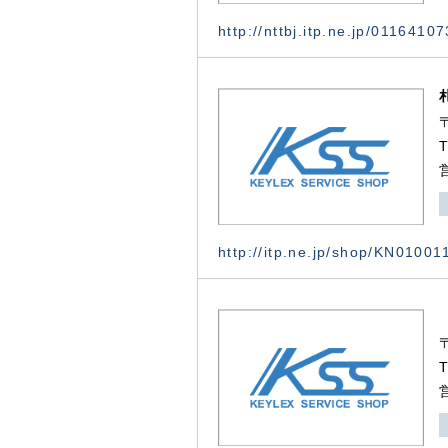
http://nttbj.itp.ne.jp/0116410
http://itp.ne.jp/shop/KN0100