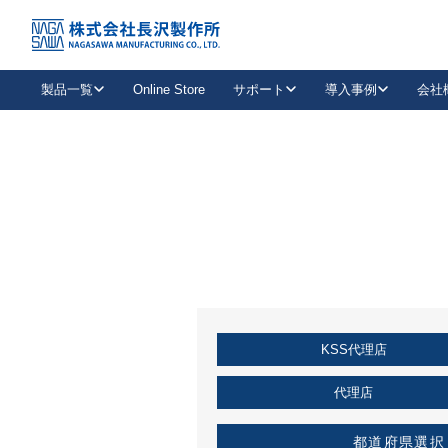
トップ
KSS加盟店・取扱店情報
店舗一覧
製品一覧
Online Store
サポート
導入事例
会社
新卒採用
会社情報
事業内容
中途採用
お問い合わせ
社会貢献活動
パート
2026年度採用情報
キャリア採用・専門職
メールフォームはこちら
工場で
キーレックス
レバーハンドル
キーレックス
機械式ボタン錠
室内用ドアハンドル
導入事例一覧
装
メールニュース
製品検索
お知らせ一覧
よくある質問（FAQ）
特集
簡単診断
教育機関
21
お客様に適したキーレックスをお探しいただけます。
廃番品情報
発
医療機関
品番から探す
取扱店情報
キーレックスを品番からお探しいただけます。
詳し
KSS代理店
企業様採用事
お役立ち情報
代理店
都道府県選択