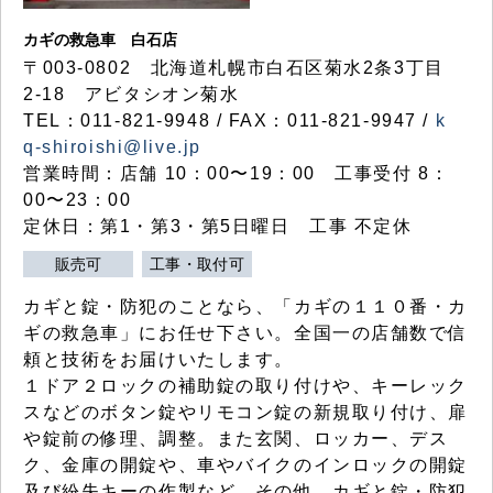
カギの救急車 白石店
〒003-0802 北海道札幌市白石区菊水2条3丁目
2-18 アビタシオン菊水
TEL：011-821-9948 / FAX：011-821-9947 /
k
q-shiroishi@live.jp
営業時間：店舗 10：00〜19：00 工事受付 8：
00〜23：00
定休日：第1・第3・第5日曜日 工事 不定休
販売可
工事・取付可
カギと錠・防犯のことなら、「カギの１１０番・カ
ギの救急車」にお任せ下さい。全国一の店舗数で信
頼と技術をお届けいたします。
１ドア２ロックの補助錠の取り付けや、キーレック
スなどのボタン錠やリモコン錠の新規取り付け、扉
や錠前の修理、調整。また玄関、ロッカー、デス
ク、金庫の開錠や、車やバイクのインロックの開錠
及び紛失キーの作製など、その他、カギと錠・防犯