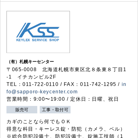
（有）札幌キーセンター
〒065-0008 北海道札幌市東区北８条東８丁目1
-1 イチカンビル2F
TEL：011-722-0110 / FAX：011-742-1295 /
in
fo@sapporo-keycenter.com
営業時間：9:00〜19:00 / 定休日：日曜、祝日
販売可
工事・取付可
カギのことなら何でもＯＫ
得意な科目・キーレス錠・防犯（カメラ、ベル）
※総合防犯設備士、防犯設備士、錠施工技師（1