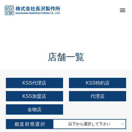
トップ
KSS加盟店・取扱店情報
店舗一覧
店舗一覧
KSS代理店
KSS特約店
KSS加盟店
代理店
金物店
都道府県選択
以下から選択して下さい