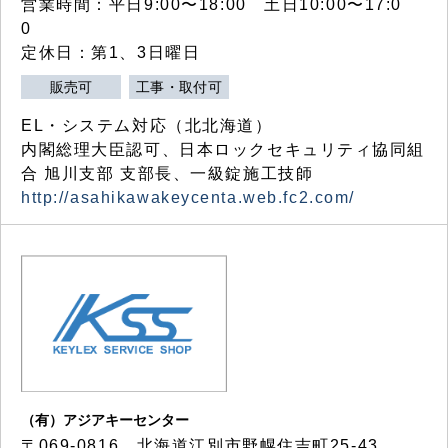
営業時間：平日9:00〜18:00 土日10:00〜17:0
0
定休日：第1、3日曜日
販売可
工事・取付可
EL・システム対応（北北海道）
内閣総理大臣認可、日本ロックセキュリティ協同組
合 旭川支部 支部長、一級錠施工技師
http://asahikawakeycenta.web.fc2.com/
（有）アジアキーセンター
〒069-0816 北海道江別市野幌住吉町25-43