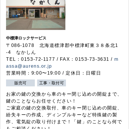
中標津ロックサービス
〒086-1078 北海道標津郡中標津町東３８条北1
-4 なかしん
TEL：0153-72-1177 / FAX：0153-73-3631 /
m
assa@aurens.or.jp
営業時間：9:00〜19:00 / 定休日：日曜日
販売可
工事・取付可
お家の鍵の交換から車のキー閉じ込めの開錠まで、
鍵のことならお任せください！
ご家庭の鍵の交換取付、車のキー閉じ込めの開錠、
紛失キーの作成、ディンプルキーなど特殊鍵の製
作、電気錠の取り付けまで！「鍵」のことなら何で
もご相談ください！