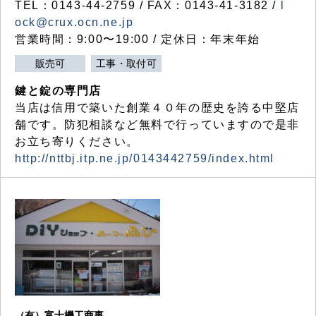
TEL：0143-44-2759 / FAX：0143-41-3182 /
l
ock@crux.ocn.ne.jp
営業時間：9:00〜19:00 / 定休日：年末年始
販売可
工事・取付可
鍵と錠の専門店
当店は信用で築いた創業４０年の歴史を誇る中堅店
舗です。防犯相談など無料で行っていますので是非
お立ち寄りください。
http://nttbj.itp.ne.jp/0143442759/index.html
（有）富士機工商事