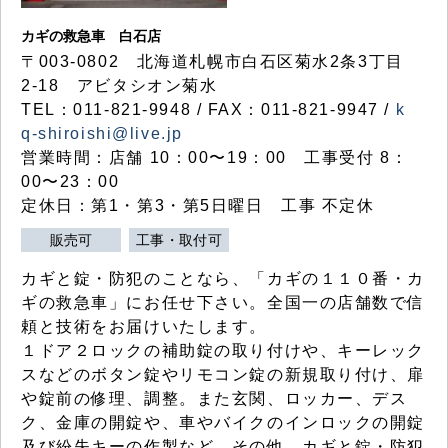
カギの救急車 白石店
〒003-0802 北海道札幌市白石区菊水2条3丁目
2-18 アビタシオン菊水
TEL：011-821-9948 / FAX：011-821-9947 /
k
q-shiroishi@live.jp
営業時間：店舗 10：00〜19：00 工事受付 8：
00〜23：00
定休日：第1・第3・第5日曜日 工事 不定休
販売可
工事・取付可
カギと錠・防犯のことなら、「カギの１１０番・カ
ギの救急車」にお任せ下さい。全国一の店舗数で信
頼と技術をお届けいたします。
１ドア２ロックの補助錠の取り付けや、キーレック
スなどのボタン錠やリモコン錠の新規取り付け、扉
や錠前の修理、調整。また玄関、ロッカー、デス
ク、金庫の開錠や、車やバイクのインロックの開錠
及び紛失キーの作製など、その他、カギと錠・防犯