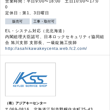
営業時間：平日9:00〜18:00 土日10:00〜17:0
0
定休日：第1、3日曜日
販売可
工事・取付可
EL・システム対応（北北海道）
内閣総理大臣認可、日本ロックセキュリティ協同組
合 旭川支部 支部長、一級錠施工技師
http://asahikawakeycenta.web.fc2.com/
（有）アジアキーセンター
〒069-0816 北海道江別市野幌住吉町25-43