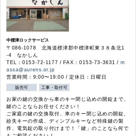
中標津ロックサービス
〒086-1078 北海道標津郡中標津町東３８条北1
-4 なかしん
TEL：0153-72-1177 / FAX：0153-73-3631 /
m
assa@aurens.or.jp
営業時間：9:00〜19:00 / 定休日：日曜日
販売可
工事・取付可
お家の鍵の交換から車のキー閉じ込めの開錠まで、
鍵のことならお任せください！
ご家庭の鍵の交換取付、車のキー閉じ込めの開錠、
紛失キーの作成、ディンプルキーなど特殊鍵の製
作、電気錠の取り付けまで！「鍵」のことなら何で
もご相談ください！