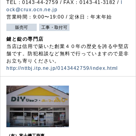
TEL：0143-44-2759 / FAX：0143-41-3182 /
l
ock@crux.ocn.ne.jp
営業時間：9:00〜19:00 / 定休日：年末年始
販売可
工事・取付可
鍵と錠の専門店
当店は信用で築いた創業４０年の歴史を誇る中堅店
舗です。防犯相談など無料で行っていますので是非
お立ち寄りください。
http://nttbj.itp.ne.jp/0143442759/index.html
（有）富士機工商事