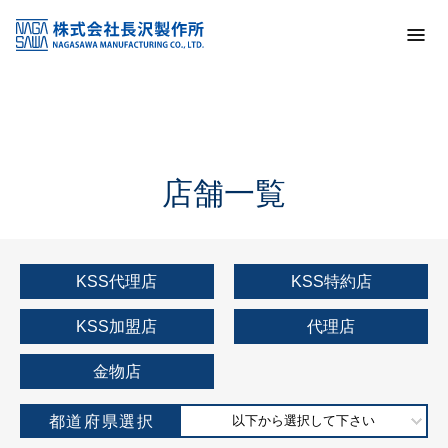
トップ
KSS加盟店・取扱店情報
店舗一覧
店舗一覧
KSS代理店
KSS特約店
KSS加盟店
代理店
金物店
都道府県選択
以下から選択して下さい