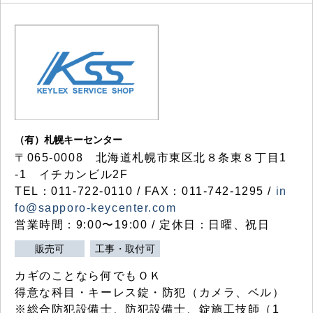
（有）札幌キーセンター
〒065-0008 北海道札幌市東区北８条東８丁目1
-1 イチカンビル2F
TEL：011-722-0110 / FAX：011-742-1295 /
in
fo@sapporo-keycenter.com
営業時間：9:00〜19:00 / 定休日：日曜、祝日
販売可
工事・取付可
カギのことなら何でもＯＫ
得意な科目・キーレス錠・防犯（カメラ、ベル）
※総合防犯設備士、防犯設備士、錠施工技師（1