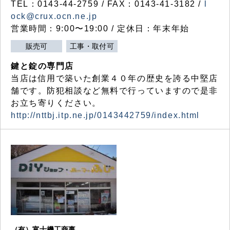
TEL：0143-44-2759 / FAX：0143-41-3182 /
l
ock@crux.ocn.ne.jp
営業時間：9:00〜19:00 / 定休日：年末年始
販売可
工事・取付可
鍵と錠の専門店
当店は信用で築いた創業４０年の歴史を誇る中堅店
舗です。防犯相談など無料で行っていますので是非
お立ち寄りください。
http://nttbj.itp.ne.jp/0143442759/index.html
（有）富士機工商事