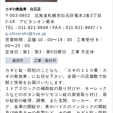
カギの救急車 白石店
〒003-0802 北海道札幌市白石区菊水2条3丁目
2-18 アビタシオン菊水
TEL：011-821-9948 / FAX：011-821-9947 /
k
q-shiroishi@live.jp
営業時間：店舗 10：00〜19：00 工事受付 8：
00〜23：00
定休日：第1・第3・第5日曜日 工事 不定休
販売可
工事・取付可
カギと錠・防犯のことなら、「カギの１１０番・カ
ギの救急車」にお任せ下さい。全国一の店舗数で信
頼と技術をお届けいたします。
１ドア２ロックの補助錠の取り付けや、キーレック
スなどのボタン錠やリモコン錠の新規取り付け、扉
や錠前の修理、調整。また玄関、ロッカー、デス
ク、金庫の開錠や、車やバイクのインロックの開錠
及び紛失キーの作製など、その他、カギと錠・防犯