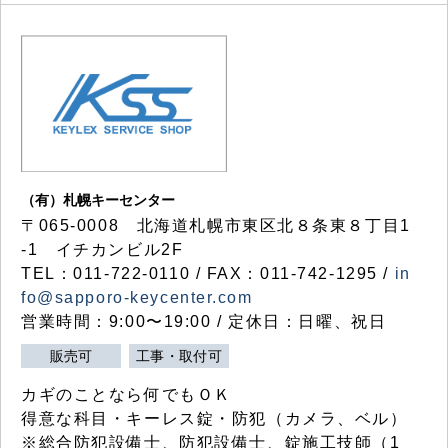
（有）札幌キーセンター
〒065-0008 北海道札幌市東区北８条東８丁目1
-1 イチカンビル2F
TEL：011-722-0110 / FAX：011-742-1295 /
in
fo@sapporo-keycenter.com
営業時間：9:00〜19:00 / 定休日：日曜、祝日
販売可
工事・取付可
カギのことなら何でもＯＫ
得意な科目・キーレス錠・防犯（カメラ、ベル）
※総合防犯設備士、防犯設備士、錠施工技師（1