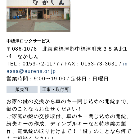
中標津ロックサービス
〒086-1078 北海道標津郡中標津町東３８条北1
-4 なかしん
TEL：0153-72-1177 / FAX：0153-73-3631 /
m
assa@aurens.or.jp
営業時間：9:00〜19:00 / 定休日：日曜日
販売可
工事・取付可
お家の鍵の交換から車のキー閉じ込めの開錠まで、
鍵のことならお任せください！
ご家庭の鍵の交換取付、車のキー閉じ込めの開錠、
紛失キーの作成、ディンプルキーなど特殊鍵の製
作、電気錠の取り付けまで！「鍵」のことなら何で
もご相談ください！