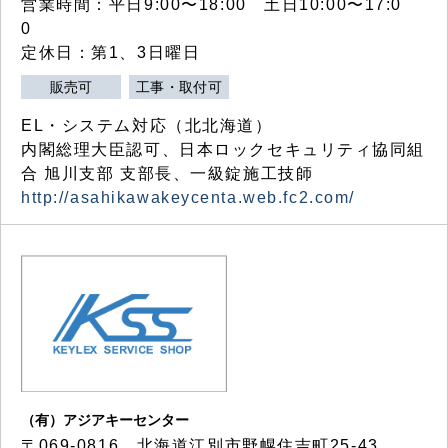
営業時間：平日9:00〜18:00 土日10:00〜17:0
0
定休日：第1、3日曜日
販売可
工事・取付可
EL・システム対応（北北海道）
内閣総理大臣認可、日本ロックセキュリティ協同組
合 旭川支部 支部長、一級錠施工技師
http://asahikawakeycenta.web.fc2.com/
（有）アジアキーセンター
〒069-0816 北海道江別市野幌住吉町25-43