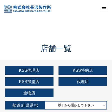
トップ
KSS加盟店・取扱店情報
店舗一覧
店舗一覧
KSS代理店
KSS特約店
KSS加盟店
代理店
金物店
都道府県選択
以下から選択して下さい