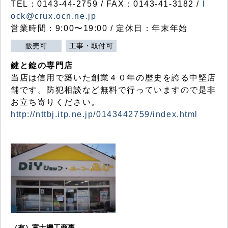
TEL：0143-44-2759 / FAX：0143-41-3182 /
l
ock@crux.ocn.ne.jp
営業時間：9:00〜19:00 / 定休日：年末年始
販売可
工事・取付可
鍵と錠の専門店
当店は信用で築いた創業４０年の歴史を誇る中堅店
舗です。防犯相談など無料で行っていますので是非
お立ち寄りください。
http://nttbj.itp.ne.jp/0143442759/index.html
（有）富士機工商事