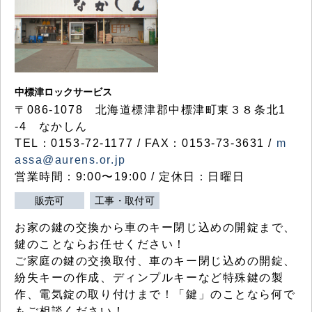
中標津ロックサービス
〒086-1078 北海道標津郡中標津町東３８条北1
-4 なかしん
TEL：0153-72-1177 / FAX：0153-73-3631 /
m
assa@aurens.or.jp
営業時間：9:00〜19:00 / 定休日：日曜日
販売可
工事・取付可
お家の鍵の交換から車のキー閉じ込めの開錠まで、
鍵のことならお任せください！
ご家庭の鍵の交換取付、車のキー閉じ込めの開錠、
紛失キーの作成、ディンプルキーなど特殊鍵の製
作、電気錠の取り付けまで！「鍵」のことなら何で
もご相談ください！