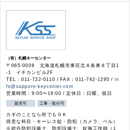
（有）札幌キーセンター
〒065-0008 北海道札幌市東区北８条東８丁目1
-1 イチカンビル2F
TEL：011-722-0110 / FAX：011-742-1295 /
in
fo@sapporo-keycenter.com
営業時間：9:00〜19:00 / 定休日：日曜、祝日
販売可
工事・取付可
カギのことなら何でもＯＫ
得意な科目・キーレス錠・防犯（カメラ、ベル）
※総合防犯設備士、防犯設備士、錠施工技師（1