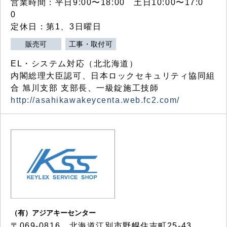
営業時間：平日9:00〜18:00 土日10:00〜17:0
0
定休日：第1、3日曜日
販売可
工事・取付可
EL・システム対応（北北海道）
内閣総理大臣認可、日本ロックセキュリティ協同組
合 旭川支部 支部長、一級錠施工技師
http://asahikawakeycenta.web.fc2.com/
（有）アジアキーセンター
〒069-0816 北海道江別市野幌住吉町25-43