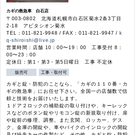
カギの救急車 白石店
〒003-0802 北海道札幌市白石区菊水2条3丁目
2-18 アビタシオン菊水
TEL：011-821-9948 / FAX：011-821-9947 /
k
q-shiroishi@live.jp
営業時間：店舗 10：00〜19：00 工事受付 8：
00〜23：00
定休日：第1・第3・第5日曜日 工事 不定休
販売可
工事・取付可
カギと錠・防犯のことなら、「カギの１１０番・カ
ギの救急車」にお任せ下さい。全国一の店舗数で信
頼と技術をお届けいたします。
１ドア２ロックの補助錠の取り付けや、キーレック
スなどのボタン錠やリモコン錠の新規取り付け、扉
や錠前の修理、調整。また玄関、ロッカー、デス
ク、金庫の開錠や、車やバイクのインロックの開錠
及び紛失キーの作製など、その他、カギと錠・防犯