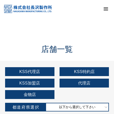
トップ
KSS加盟店・取扱店情報
店舗一覧
店舗一覧
KSS代理店
KSS特約店
KSS加盟店
代理店
金物店
都道府県選択
以下から選択して下さい