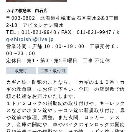
カギの救急車 白石店
〒003-0802 北海道札幌市白石区菊水2条3丁目
2-18 アビタシオン菊水
TEL：011-821-9948 / FAX：011-821-9947 /
k
q-shiroishi@live.jp
営業時間：店舗 10：00〜19：00 工事受付 8：
00〜23：00
定休日：第1・第3・第5日曜日 工事 不定休
販売可
工事・取付可
カギと錠・防犯のことなら、「カギの１１０番・カ
ギの救急車」にお任せ下さい。全国一の店舗数で信
頼と技術をお届けいたします。
１ドア２ロックの補助錠の取り付けや、キーレック
スなどのボタン錠やリモコン錠の新規取り付け、扉
や錠前の修理、調整。また玄関、ロッカー、デス
ク、金庫の開錠や、車やバイクのインロックの開錠
及び紛失キーの作製など、その他、カギと錠・防犯