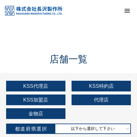
トップ
KSS加盟店・取扱店情報
店舗一覧
店舗一覧
KSS代理店
KSS特約店
KSS加盟店
代理店
金物店
都道府県選択
以下から選択して下さい