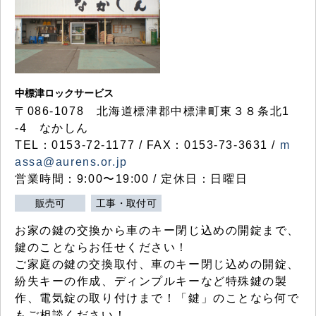
中標津ロックサービス
〒086-1078 北海道標津郡中標津町東３８条北1
-4 なかしん
TEL：0153-72-1177 / FAX：0153-73-3631 /
m
assa@aurens.or.jp
営業時間：9:00〜19:00 / 定休日：日曜日
販売可
工事・取付可
お家の鍵の交換から車のキー閉じ込めの開錠まで、
鍵のことならお任せください！
ご家庭の鍵の交換取付、車のキー閉じ込めの開錠、
紛失キーの作成、ディンプルキーなど特殊鍵の製
作、電気錠の取り付けまで！「鍵」のことなら何で
もご相談ください！