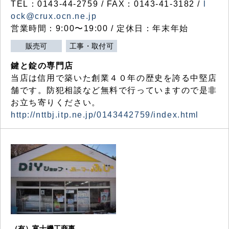
TEL：0143-44-2759 / FAX：0143-41-3182 /
l
ock@crux.ocn.ne.jp
営業時間：9:00〜19:00 / 定休日：年末年始
販売可
工事・取付可
鍵と錠の専門店
当店は信用で築いた創業４０年の歴史を誇る中堅店
舗です。防犯相談など無料で行っていますので是非
お立ち寄りください。
http://nttbj.itp.ne.jp/0143442759/index.html
（有）富士機工商事