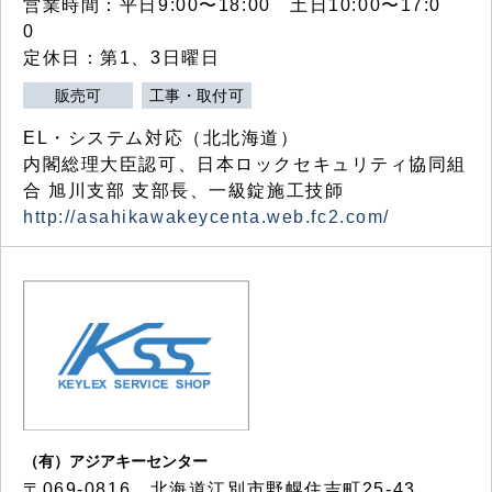
営業時間：平日9:00〜18:00 土日10:00〜17:0
0
定休日：第1、3日曜日
販売可
工事・取付可
EL・システム対応（北北海道）
内閣総理大臣認可、日本ロックセキュリティ協同組
合 旭川支部 支部長、一級錠施工技師
http://asahikawakeycenta.web.fc2.com/
（有）アジアキーセンター
〒069-0816 北海道江別市野幌住吉町25-43