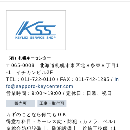
（有）札幌キーセンター
〒065-0008 北海道札幌市東区北８条東８丁目1
-1 イチカンビル2F
TEL：011-722-0110 / FAX：011-742-1295 /
in
fo@sapporo-keycenter.com
営業時間：9:00〜19:00 / 定休日：日曜、祝日
販売可
工事・取付可
カギのことなら何でもＯＫ
得意な科目・キーレス錠・防犯（カメラ、ベル）
※総合防犯設備士、防犯設備士、錠施工技師（1