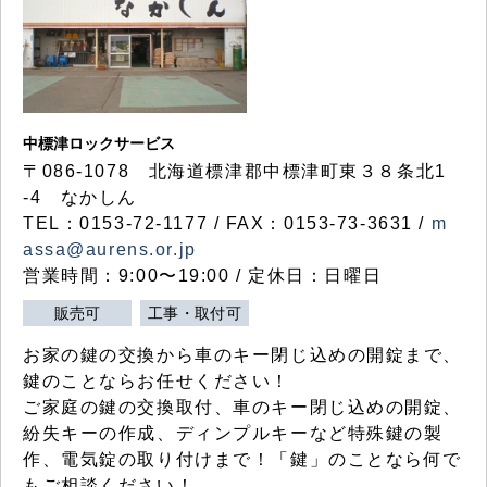
中標津ロックサービス
〒086-1078 北海道標津郡中標津町東３８条北1
-4 なかしん
TEL：0153-72-1177 / FAX：0153-73-3631 /
m
assa@aurens.or.jp
営業時間：9:00〜19:00 / 定休日：日曜日
販売可
工事・取付可
お家の鍵の交換から車のキー閉じ込めの開錠まで、
鍵のことならお任せください！
ご家庭の鍵の交換取付、車のキー閉じ込めの開錠、
紛失キーの作成、ディンプルキーなど特殊鍵の製
作、電気錠の取り付けまで！「鍵」のことなら何で
もご相談ください！