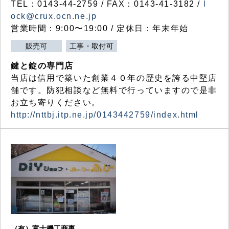
TEL：0143-44-2759 / FAX：0143-41-3182 /
l
ock@crux.ocn.ne.jp
営業時間：9:00〜19:00 / 定休日：年末年始
販売可
工事・取付可
鍵と錠の専門店
当店は信用で築いた創業４０年の歴史を誇る中堅店
舗です。防犯相談など無料で行っていますので是非
お立ち寄りください。
http://nttbj.itp.ne.jp/0143442759/index.html
（有）富士機工商事