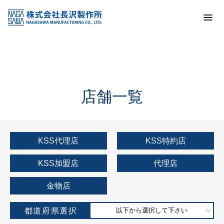
トップ
KSS加盟店・取扱店情報
店舗一覧
店舗一覧
KSS代理店
KSS特約店
KSS加盟店
代理店
金物店
都道府県選択
以下から選択して下さい