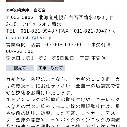
カギの救急車 白石店
〒003-0802 北海道札幌市白石区菊水2条3丁目
2-18 アビタシオン菊水
TEL：011-821-9948 / FAX：011-821-9947 /
k
q-shiroishi@live.jp
営業時間：店舗 10：00〜19：00 工事受付 8：
00〜23：00
定休日：第1・第3・第5日曜日 工事 不定休
販売可
工事・取付可
カギと錠・防犯のことなら、「カギの１１０番・カ
ギの救急車」にお任せ下さい。全国一の店舗数で信
頼と技術をお届けいたします。
１ドア２ロックの補助錠の取り付けや、キーレック
スなどのボタン錠やリモコン錠の新規取り付け、扉
や錠前の修理、調整。また玄関、ロッカー、デス
ク、金庫の開錠や、車やバイクのインロックの開錠
及び紛失キーの作製など、その他、カギと錠・防犯