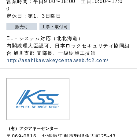
営業時間：平日9:00〜18:00 土日10:00〜17:0
0
定休日：第1、3日曜日
販売可
工事・取付可
EL・システム対応（北北海道）
内閣総理大臣認可、日本ロックセキュリティ協同組
合 旭川支部 支部長、一級錠施工技師
http://asahikawakeycenta.web.fc2.com/
（有）アジアキーセンター
〒069-0816 北海道江別市野幌住吉町25-43