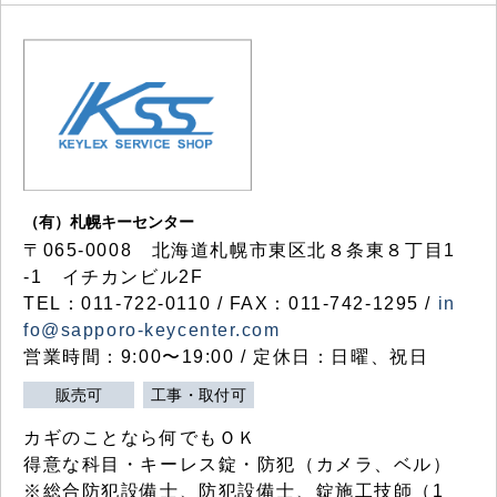
（有）札幌キーセンター
〒065-0008 北海道札幌市東区北８条東８丁目1
-1 イチカンビル2F
TEL：011-722-0110 / FAX：011-742-1295 /
in
fo@sapporo-keycenter.com
営業時間：9:00〜19:00 / 定休日：日曜、祝日
販売可
工事・取付可
カギのことなら何でもＯＫ
得意な科目・キーレス錠・防犯（カメラ、ベル）
※総合防犯設備士、防犯設備士、錠施工技師（1