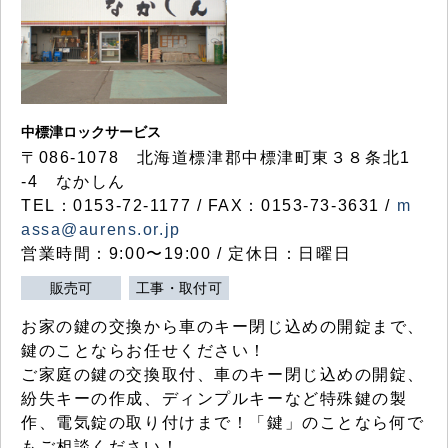
中標津ロックサービス
〒086-1078 北海道標津郡中標津町東３８条北1
-4 なかしん
TEL：0153-72-1177 / FAX：0153-73-3631 /
m
assa@aurens.or.jp
営業時間：9:00〜19:00 / 定休日：日曜日
販売可
工事・取付可
お家の鍵の交換から車のキー閉じ込めの開錠まで、
鍵のことならお任せください！
ご家庭の鍵の交換取付、車のキー閉じ込めの開錠、
紛失キーの作成、ディンプルキーなど特殊鍵の製
作、電気錠の取り付けまで！「鍵」のことなら何で
もご相談ください！