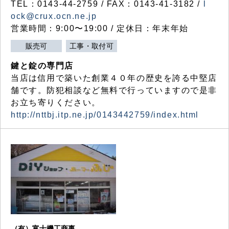
TEL：0143-44-2759 / FAX：0143-41-3182 /
l
ock@crux.ocn.ne.jp
営業時間：9:00〜19:00 / 定休日：年末年始
販売可
工事・取付可
鍵と錠の専門店
当店は信用で築いた創業４０年の歴史を誇る中堅店
舗です。防犯相談など無料で行っていますので是非
お立ち寄りください。
http://nttbj.itp.ne.jp/0143442759/index.html
（有）富士機工商事