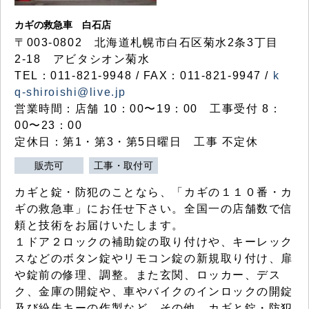
カギの救急車 白石店
〒003-0802 北海道札幌市白石区菊水2条3丁目
2-18 アビタシオン菊水
TEL：011-821-9948 / FAX：011-821-9947 /
k
q-shiroishi@live.jp
営業時間：店舗 10：00〜19：00 工事受付 8：
00〜23：00
定休日：第1・第3・第5日曜日 工事 不定休
販売可
工事・取付可
カギと錠・防犯のことなら、「カギの１１０番・カ
ギの救急車」にお任せ下さい。全国一の店舗数で信
頼と技術をお届けいたします。
１ドア２ロックの補助錠の取り付けや、キーレック
スなどのボタン錠やリモコン錠の新規取り付け、扉
や錠前の修理、調整。また玄関、ロッカー、デス
ク、金庫の開錠や、車やバイクのインロックの開錠
及び紛失キーの作製など、その他、カギと錠・防犯