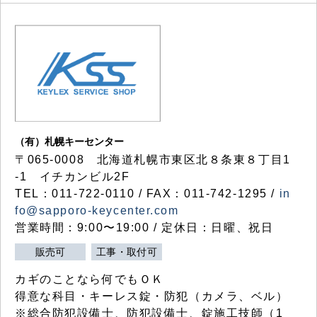
（有）札幌キーセンター
〒065-0008 北海道札幌市東区北８条東８丁目1
-1 イチカンビル2F
TEL：011-722-0110 / FAX：011-742-1295 /
in
fo@sapporo-keycenter.com
営業時間：9:00〜19:00 / 定休日：日曜、祝日
販売可
工事・取付可
カギのことなら何でもＯＫ
得意な科目・キーレス錠・防犯（カメラ、ベル）
※総合防犯設備士、防犯設備士、錠施工技師（1