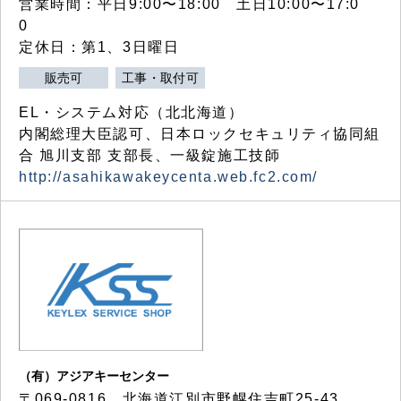
営業時間：平日9:00〜18:00 土日10:00〜17:0
0
定休日：第1、3日曜日
販売可
工事・取付可
EL・システム対応（北北海道）
内閣総理大臣認可、日本ロックセキュリティ協同組
合 旭川支部 支部長、一級錠施工技師
http://asahikawakeycenta.web.fc2.com/
（有）アジアキーセンター
〒069-0816 北海道江別市野幌住吉町25-43