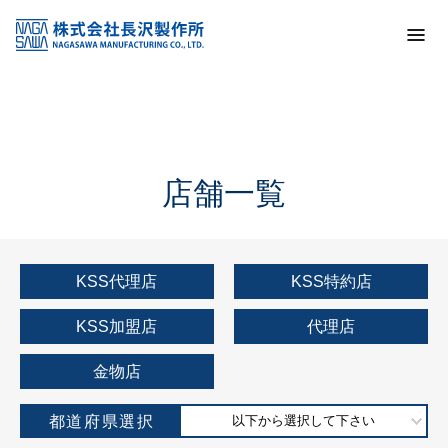
トップ
KSS加盟店・取扱店情報
店舗一覧
店舗一覧
KSS代理店
KSS特約店
KSS加盟店
代理店
金物店
都道府県選択
以下から選択して下さい