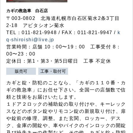
カギの救急車 白石店
〒003-0802 北海道札幌市白石区菊水2条3丁目
2-18 アビタシオン菊水
TEL：011-821-9948 / FAX：011-821-9947 /
k
q-shiroishi@live.jp
営業時間：店舗 10：00〜19：00 工事受付 8：
00〜23：00
定休日：第1・第3・第5日曜日 工事 不定休
販売可
工事・取付可
カギと錠・防犯のことなら、「カギの１１０番・カ
ギの救急車」にお任せ下さい。全国一の店舗数で信
頼と技術をお届けいたします。
１ドア２ロックの補助錠の取り付けや、キーレック
スなどのボタン錠やリモコン錠の新規取り付け、扉
や錠前の修理、調整。また玄関、ロッカー、デス
ク、金庫の開錠や、車やバイクのインロックの開錠
及び紛失キーの作製など、その他、カギと錠・防犯