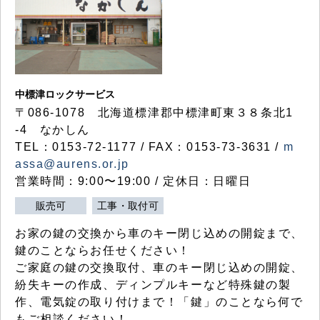
中標津ロックサービス
〒086-1078 北海道標津郡中標津町東３８条北1
-4 なかしん
TEL：0153-72-1177 / FAX：0153-73-3631 /
m
assa@aurens.or.jp
営業時間：9:00〜19:00 / 定休日：日曜日
販売可
工事・取付可
お家の鍵の交換から車のキー閉じ込めの開錠まで、
鍵のことならお任せください！
ご家庭の鍵の交換取付、車のキー閉じ込めの開錠、
紛失キーの作成、ディンプルキーなど特殊鍵の製
作、電気錠の取り付けまで！「鍵」のことなら何で
もご相談ください！