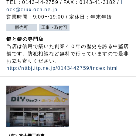
TEL：0143-44-2759 / FAX：0143-41-3182 /
l
ock@crux.ocn.ne.jp
営業時間：9:00〜19:00 / 定休日：年末年始
販売可
工事・取付可
鍵と錠の専門店
当店は信用で築いた創業４０年の歴史を誇る中堅店
舗です。防犯相談など無料で行っていますので是非
お立ち寄りください。
http://nttbj.itp.ne.jp/0143442759/index.html
（有）富士機工商事