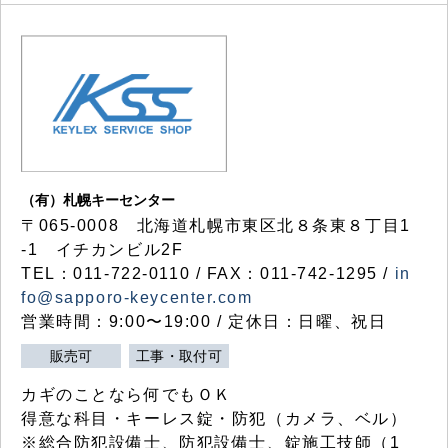
（有）札幌キーセンター
〒065-0008 北海道札幌市東区北８条東８丁目1
-1 イチカンビル2F
TEL：011-722-0110 / FAX：011-742-1295 /
in
fo@sapporo-keycenter.com
営業時間：9:00〜19:00 / 定休日：日曜、祝日
販売可
工事・取付可
カギのことなら何でもＯＫ
得意な科目・キーレス錠・防犯（カメラ、ベル）
※総合防犯設備士、防犯設備士、錠施工技師（1