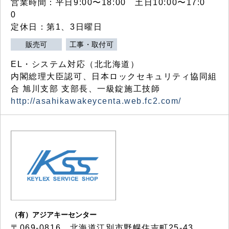
営業時間：平日9:00〜18:00 土日10:00〜17:0
0
定休日：第1、3日曜日
販売可
工事・取付可
EL・システム対応（北北海道）
内閣総理大臣認可、日本ロックセキュリティ協同組
合 旭川支部 支部長、一級錠施工技師
http://asahikawakeycenta.web.fc2.com/
（有）アジアキーセンター
〒069-0816 北海道江別市野幌住吉町25-43