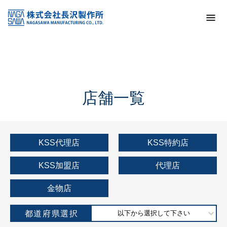
トップ
KSS加盟店・取扱店情報
店舗一覧
店舗一覧
KSS代理店
KSS特約店
KSS加盟店
代理店
金物店
都道府県選択
以下から選択して下さい