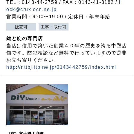
TEL：0143-44-2759 / FAX：0143-41-3182 /
l
ock@crux.ocn.ne.jp
営業時間：9:00〜19:00 / 定休日：年末年始
販売可
工事・取付可
鍵と錠の専門店
当店は信用で築いた創業４０年の歴史を誇る中堅店
舗です。防犯相談など無料で行っていますので是非
お立ち寄りください。
http://nttbj.itp.ne.jp/0143442759/index.html
（有）富士機工商事