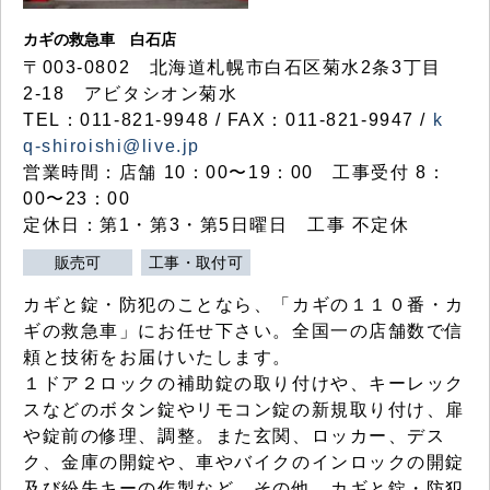
カギの救急車 白石店
〒003-0802 北海道札幌市白石区菊水2条3丁目
2-18 アビタシオン菊水
TEL：011-821-9948 / FAX：011-821-9947 /
k
q-shiroishi@live.jp
営業時間：店舗 10：00〜19：00 工事受付 8：
00〜23：00
定休日：第1・第3・第5日曜日 工事 不定休
販売可
工事・取付可
カギと錠・防犯のことなら、「カギの１１０番・カ
ギの救急車」にお任せ下さい。全国一の店舗数で信
頼と技術をお届けいたします。
１ドア２ロックの補助錠の取り付けや、キーレック
スなどのボタン錠やリモコン錠の新規取り付け、扉
や錠前の修理、調整。また玄関、ロッカー、デス
ク、金庫の開錠や、車やバイクのインロックの開錠
及び紛失キーの作製など、その他、カギと錠・防犯