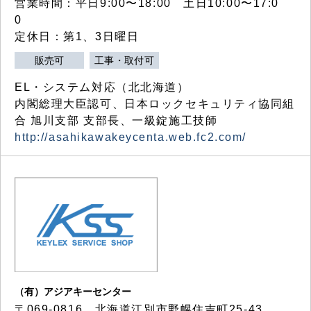
営業時間：平日9:00〜18:00 土日10:00〜17:0
0
定休日：第1、3日曜日
販売可
工事・取付可
EL・システム対応（北北海道）
内閣総理大臣認可、日本ロックセキュリティ協同組
合 旭川支部 支部長、一級錠施工技師
http://asahikawakeycenta.web.fc2.com/
（有）アジアキーセンター
〒069-0816 北海道江別市野幌住吉町25-43