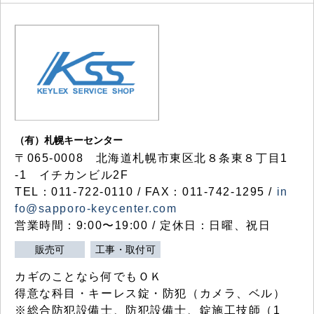
（有）札幌キーセンター
〒065-0008 北海道札幌市東区北８条東８丁目1
-1 イチカンビル2F
TEL：011-722-0110 / FAX：011-742-1295 /
in
fo@sapporo-keycenter.com
営業時間：9:00〜19:00 / 定休日：日曜、祝日
販売可
工事・取付可
カギのことなら何でもＯＫ
得意な科目・キーレス錠・防犯（カメラ、ベル）
※総合防犯設備士、防犯設備士、錠施工技師（1