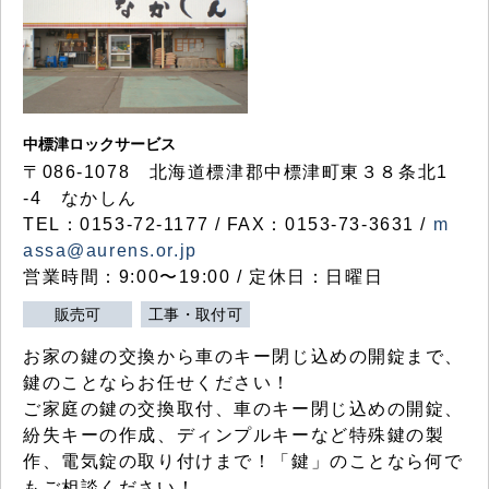
中標津ロックサービス
〒086-1078 北海道標津郡中標津町東３８条北1
-4 なかしん
TEL：0153-72-1177 / FAX：0153-73-3631 /
m
assa@aurens.or.jp
営業時間：9:00〜19:00 / 定休日：日曜日
販売可
工事・取付可
お家の鍵の交換から車のキー閉じ込めの開錠まで、
鍵のことならお任せください！
ご家庭の鍵の交換取付、車のキー閉じ込めの開錠、
紛失キーの作成、ディンプルキーなど特殊鍵の製
作、電気錠の取り付けまで！「鍵」のことなら何で
もご相談ください！