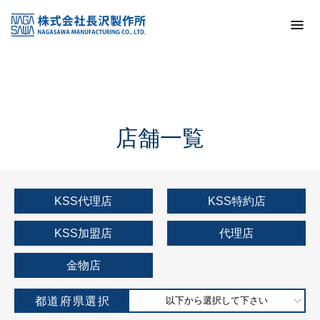
トップ
KSS加盟店・取扱店情報
店舗一覧
店舗一覧
KSS代理店
KSS特約店
KSS加盟店
代理店
金物店
都道府県選択
以下から選択して下さい