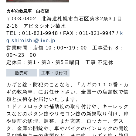
カギの救急車 白石店
〒003-0802 北海道札幌市白石区菊水2条3丁目
2-18 アビタシオン菊水
TEL：011-821-9948 / FAX：011-821-9947 /
k
q-shiroishi@live.jp
営業時間：店舗 10：00〜19：00 工事受付 8：
00〜23：00
定休日：第1・第3・第5日曜日 工事 不定休
販売可
工事・取付可
カギと錠・防犯のことなら、「カギの１１０番・カ
ギの救急車」にお任せ下さい。全国一の店舗数で信
頼と技術をお届けいたします。
１ドア２ロックの補助錠の取り付けや、キーレック
スなどのボタン錠やリモコン錠の新規取り付け、扉
や錠前の修理、調整。また玄関、ロッカー、デス
ク、金庫の開錠や、車やバイクのインロックの開錠
及び紛失キーの作製など、その他、カギと錠・防犯