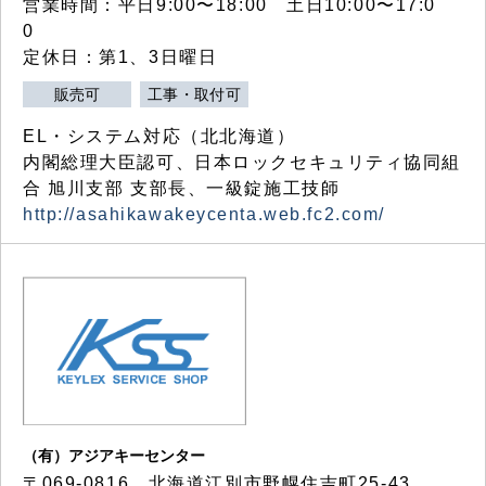
営業時間：平日9:00〜18:00 土日10:00〜17:0
0
定休日：第1、3日曜日
販売可
工事・取付可
EL・システム対応（北北海道）
内閣総理大臣認可、日本ロックセキュリティ協同組
合 旭川支部 支部長、一級錠施工技師
http://asahikawakeycenta.web.fc2.com/
（有）アジアキーセンター
〒069-0816 北海道江別市野幌住吉町25-43