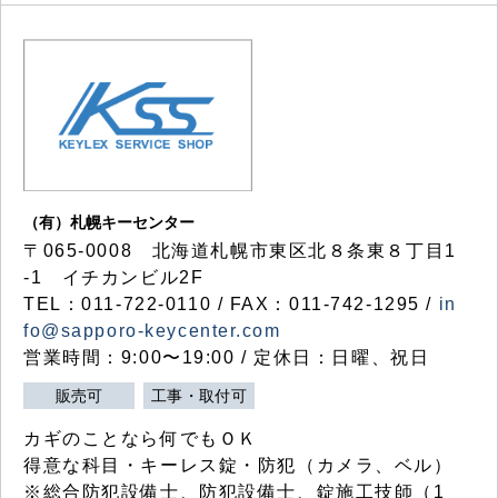
（有）札幌キーセンター
〒065-0008 北海道札幌市東区北８条東８丁目1
-1 イチカンビル2F
TEL：011-722-0110 / FAX：011-742-1295 /
in
fo@sapporo-keycenter.com
営業時間：9:00〜19:00 / 定休日：日曜、祝日
販売可
工事・取付可
カギのことなら何でもＯＫ
得意な科目・キーレス錠・防犯（カメラ、ベル）
※総合防犯設備士、防犯設備士、錠施工技師（1