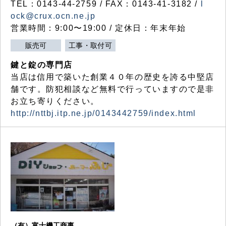
TEL：0143-44-2759 / FAX：0143-41-3182 /
l
ock@crux.ocn.ne.jp
営業時間：9:00〜19:00 / 定休日：年末年始
販売可
工事・取付可
鍵と錠の専門店
当店は信用で築いた創業４０年の歴史を誇る中堅店
舗です。防犯相談など無料で行っていますので是非
お立ち寄りください。
http://nttbj.itp.ne.jp/0143442759/index.html
（有）富士機工商事