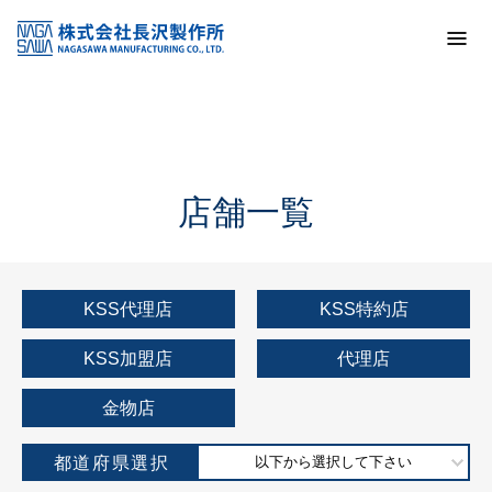
トップ
KSS加盟店・取扱店情報
店舗一覧
店舗一覧
KSS代理店
KSS特約店
KSS加盟店
代理店
金物店
都道府県選択
以下から選択して下さい