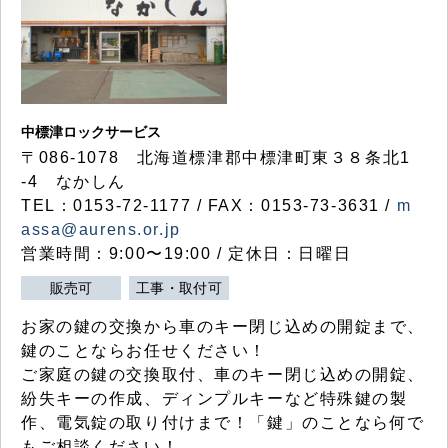
中標津ロックサービス
〒086-1078 北海道標津郡中標津町東３８条北1
-4 なかしん
TEL：0153-72-1177 / FAX：0153-73-3631 /
m
assa@aurens.or.jp
営業時間：9:00〜19:00 / 定休日：日曜日
販売可
工事・取付可
お家の鍵の交換から車のキー閉じ込めの開錠まで、
鍵のことならお任せください！
ご家庭の鍵の交換取付、車のキー閉じ込めの開錠、
紛失キーの作成、ディンプルキーなど特殊鍵の製
作、電気錠の取り付けまで！「鍵」のことなら何で
もご相談ください！