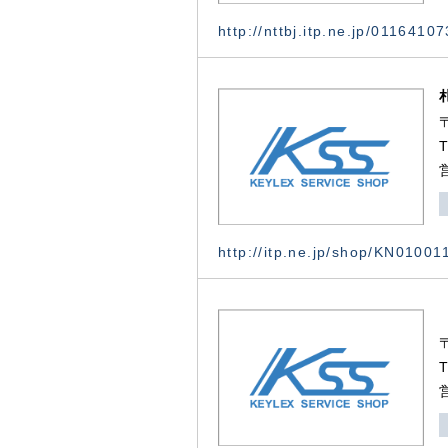
http://nttbj.itp.ne.jp/0116410
http://itp.ne.jp/shop/KN0100