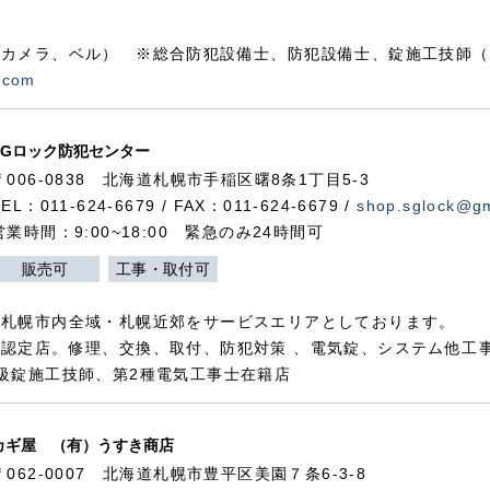
カメラ、ベル） ※総合防犯設備士、防犯設備士、錠施工技師（
.com
SGロック防犯センター
〒006-0838 北海道札幌市手稲区曙8条1丁目5-3
TEL：011-624-6679 / FAX：011-624-6679 /
shop.sglock@g
営業時間：9:00~18:00 緊急のみ24時間可
販売可
工事・取付可
、札幌市内全域・札幌近郊をサービスエリアとしております。
認定店。修理、交換、取付、防犯対策 、電気錠、システム他工
級錠施工技師、第2種電気工事士在籍店
カギ屋 （有）うすき商店
〒062-0007 北海道札幌市豊平区美園７条6-3-8