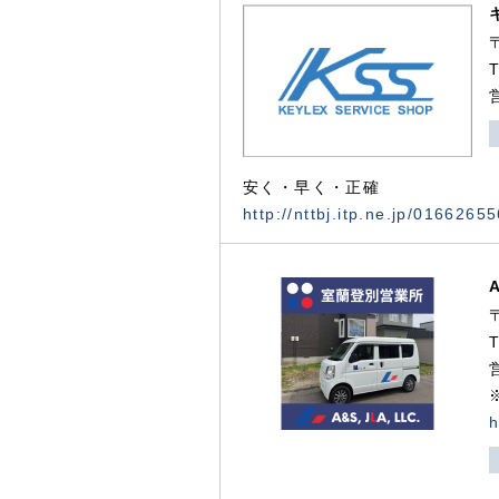
安く・早く・正確
http://nttbj.itp.ne.jp/0166265
h