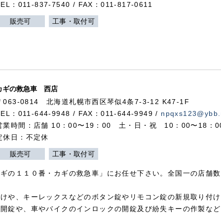
TEL：011-837-7540 / FAX：011-817-0611
販売可
工事・取付可
カギの救急車 西店
〒063-0814 北海道札幌市西区琴似4条7-3-12 K47-1F
TEL：011-644-9948 / FAX：011-644-9949 /
npqxs123@ybb.
営業時間：店舗 10：00〜19：00 土・日・祝 10：00〜18：
定休日：不定休
販売可
工事・取付可
カギの１１０番・カギの救急車」にお任せ下さい。全国一の店舗数
付けや、キーレックスなどのボタン錠やリモコン錠の新規取り付け
の開錠や、車やバイクのインロックの開錠及び紛失キーの作製など