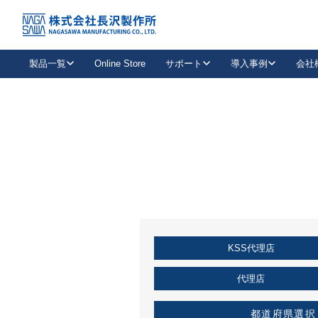
トップ
KSS加盟店・取扱店情報
店舗一覧
製品一覧
Online Store
サポート
導入事例
会社
新卒採用
会社情報
事業内容
中途採用
お問い合わせ
社会貢献活動
パート
2026年度採用情報
キャリア採用・専門職
メールフォームはこちら
工場で
キーレックス
レバーハンドル
キーレックス
機械式ボタン錠
室内用ドアハンドル
導入事例一覧
装
メールニュース
製品検索
お知らせ一覧
よくある質問（FAQ）
特集
簡単診断
教育機関
21
お客様に適したキーレックスをお探しいただけます。
廃番品情報
発
医療機関
品番から探す
取扱店情報
キーレックスを品番からお探しいただけます。
詳し
KSS代理店
企業様採用事
お役立ち情報
代理店
都道府県選択