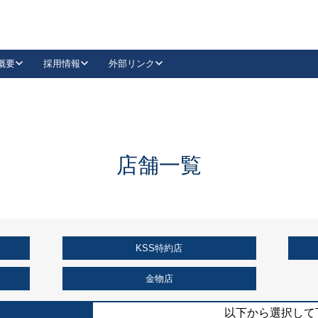
概要
採用情報
外部リンク
YouTube
Instagram
採用
キーレックスカタログ請求
の製品組み立て等
請求フォームはこちら
古代・古代NEO
レバーハンドル
Vi-Clear
古代・古代NEO
飾錠
導入事例一覧
抗ウイルス・抗菌製品
導入事例一覧
Facebook
LinkedIn
店舗一覧
00 / 1100から簡単に交換できるキーレックス4000を
日本ロック工業会
売開始しました。
外部サイト
く見る
KSS特約店
例
長期住宅使用部材標準化推進協議会
外部サイト
金物店
以下から選択して