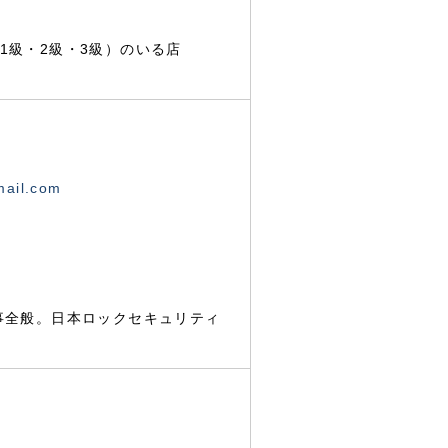
1級・2級・3級）のいる店
mail.com
事全般。日本ロックセキュリティ