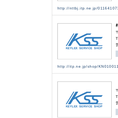
http://nttbj.itp.ne.jp/0116410
http://itp.ne.jp/shop/KN0100