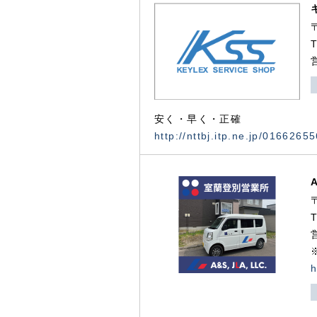
安く・早く・正確
http://nttbj.itp.ne.jp/0166265
h