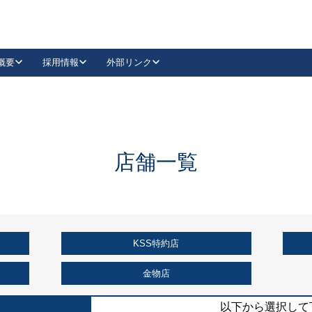
概要
採用情報
外部リンク
YouTube
Instagram
採用
キーレックスカタログ請求
の製品組み立て等
請求フォームはこちら
古代・古代NEO
レバーハンドル
Vi-Clear
古代・古代NEO
飾錠
導入事例一覧
抗ウイルス・抗菌製品
導入事例一覧
Facebook
LinkedIn
店舗一覧
00 / 1100から簡単に交換できるキーレックス4000を
日本ロック工業会
売開始しました。
外部サイト
く見る
KSS特約店
例
長期住宅使用部材標準化推進協議会
外部サイト
金物店
以下から選択して