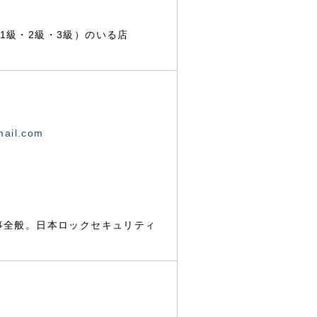
1級・2級・3級）のいる店
mail.com
事全般。日本ロックセキュリティ