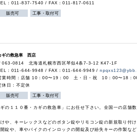
TEL：011-837-7540 / FAX：011-817-0611
販売可
工事・取付可
カギの救急車 西店
〒063-0814 北海道札幌市西区琴似4条7-3-12 K47-1F
TEL：011-644-9948 / FAX：011-644-9949 /
npqxs123@ybb.
営業時間：店舗 10：00〜19：00 土・日・祝 10：00〜18：
定休日：不定休
販売可
工事・取付可
カギの１１０番・カギの救急車」にお任せ下さい。全国一の店舗数
付けや、キーレックスなどのボタン錠やリモコン錠の新規取り付け
の開錠や、車やバイクのインロックの開錠及び紛失キーの作製など