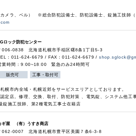
カメラ、ベル） ※総合防犯設備士、防犯設備士、錠施工技師（
.com
SGロック防犯センター
〒006-0838 北海道札幌市手稲区曙8条1丁目5-3
TEL：011-624-6679 / FAX：011-624-6679 /
shop.sglock@g
営業時間：9:00~18:00 緊急のみ24時間可
販売可
工事・取付可
、札幌市内全域・札幌近郊をサービスエリアとしております。
認定店。修理、交換、取付、防犯対策 、電気錠、システム他工
級錠施工技師、第2種電気工事士在籍店
カギ屋 （有）うすき商店
〒062-0007 北海道札幌市豊平区美園７条6-3-8