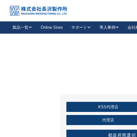
トップ
KSS加盟店・取扱店情報
店舗一覧
製品一覧
Online Store
サポート
導入事例
会社
新卒採用
会社情報
事業内容
中途採用
お問い合わせ
社会貢献活動
パート
2026年度採用情報
キャリア採用・専門職
メールフォームはこちら
工場で
キーレックス
レバーハンドル
キーレックス
機械式ボタン錠
室内用ドアハンドル
導入事例一覧
装
メールニュース
製品検索
お知らせ一覧
よくある質問（FAQ）
特集
簡単診断
教育機関
21
お客様に適したキーレックスをお探しいただけます。
廃番品情報
発
医療機関
品番から探す
取扱店情報
キーレックスを品番からお探しいただけます。
詳し
KSS代理店
企業様採用事
お役立ち情報
代理店
都道府県選択