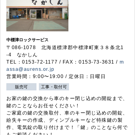
中標津ロックサービス
〒086-1078 北海道標津郡中標津町東３８条北1
-4 なかしん
TEL：0153-72-1177 / FAX：0153-73-3631 /
m
assa@aurens.or.jp
営業時間：9:00〜19:00 / 定休日：日曜日
販売可
工事・取付可
お家の鍵の交換から車のキー閉じ込めの開錠まで、
鍵のことならお任せください！
ご家庭の鍵の交換取付、車のキー閉じ込めの開錠、
紛失キーの作成、ディンプルキーなど特殊鍵の製
作、電気錠の取り付けまで！「鍵」のことなら何で
もご相談ください！