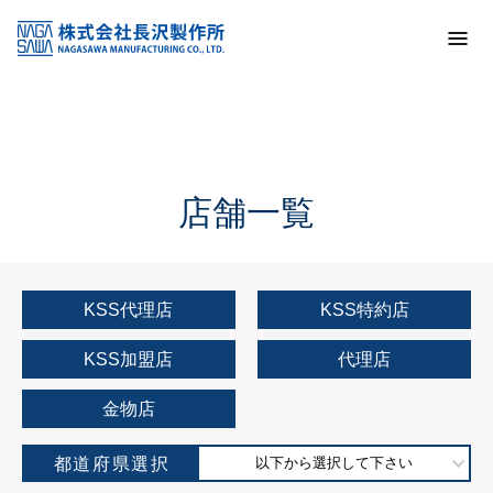
トップ
KSS加盟店・取扱店情報
店舗一覧
店舗一覧
KSS代理店
KSS特約店
KSS加盟店
代理店
金物店
都道府県選択
以下から選択して下さい