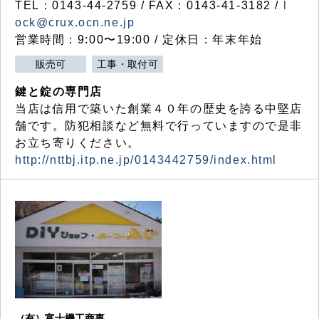
TEL：0143-44-2759 / FAX：0143-41-3182 /
l
ock@crux.ocn.ne.jp
営業時間：9:00〜19:00 / 定休日：年末年始
販売可
工事・取付可
鍵と錠の専門店
当店は信用で築いた創業４０年の歴史を誇る中堅店
舗です。防犯相談など無料で行っていますので是非
お立ち寄りください。
http://nttbj.itp.ne.jp/0143442759/index.html
（有）富士機工商事