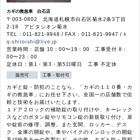
カギの救急車 白石店
〒003-0802 北海道札幌市白石区菊水2条3丁目
2-18 アビタシオン菊水
TEL：011-821-9948 / FAX：011-821-9947 /
k
q-shiroishi@live.jp
営業時間：店舗 10：00〜19：00 工事受付 8：
00〜23：00
定休日：第1・第3・第5日曜日 工事 不定休
販売可
工事・取付可
カギと錠・防犯のことなら、「カギの１１０番・カ
ギの救急車」にお任せ下さい。全国一の店舗数で信
頼と技術をお届けいたします。
１ドア２ロックの補助錠の取り付けや、キーレック
スなどのボタン錠やリモコン錠の新規取り付け、扉
や錠前の修理、調整。また玄関、ロッカー、デス
ク、金庫の開錠や、車やバイクのインロックの開錠
及び紛失キーの作製など、その他、カギと錠・防犯