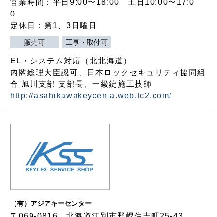
営業時間：平日9:00〜18:00 土日10:00〜17:0
0
定休日：第1、3日曜日
販売可
工事・取付可
EL・システム対応（北北海道）
内閣総理大臣認可、日本ロックセキュリティ協同組
合 旭川支部 支部長、一級錠施工技師
http://asahikawakeycenta.web.fc2.com/
（有）アジアキーセンター
〒069-0816 北海道江別市野幌住吉町25-43