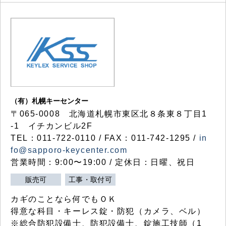
（有）札幌キーセンター
〒065-0008 北海道札幌市東区北８条東８丁目1
-1 イチカンビル2F
TEL：011-722-0110 / FAX：011-742-1295 /
in
fo@sapporo-keycenter.com
営業時間：9:00〜19:00 / 定休日：日曜、祝日
販売可
工事・取付可
カギのことなら何でもＯＫ
得意な科目・キーレス錠・防犯（カメラ、ベル）
※総合防犯設備士、防犯設備士、錠施工技師（1