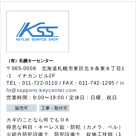
（有）札幌キーセンター
〒065-0008 北海道札幌市東区北８条東８丁目1
-1 イチカンビル2F
TEL：011-722-0110 / FAX：011-742-1295 /
in
fo@sapporo-keycenter.com
営業時間：9:00〜19:00 / 定休日：日曜、祝日
販売可
工事・取付可
カギのことなら何でもＯＫ
得意な科目・キーレス錠・防犯（カメラ、ベル）
※総合防犯設備士、防犯設備士、錠施工技師（1