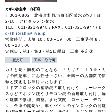
カギの救急車 白石店
〒003-0802 北海道札幌市白石区菊水2条3丁目
2-18 アビタシオン菊水
TEL：011-821-9948 / FAX：011-821-9947 /
k
q-shiroishi@live.jp
営業時間：店舗 10：00〜19：00 工事受付 8：
00〜23：00
定休日：第1・第3・第5日曜日 工事 不定休
販売可
工事・取付可
カギと錠・防犯のことなら、「カギの１１０番・カ
ギの救急車」にお任せ下さい。全国一の店舗数で信
頼と技術をお届けいたします。
１ドア２ロックの補助錠の取り付けや、キーレック
スなどのボタン錠やリモコン錠の新規取り付け、扉
や錠前の修理、調整。また玄関、ロッカー、デス
ク、金庫の開錠や、車やバイクのインロックの開錠
及び紛失キーの作製など、その他、カギと錠・防犯