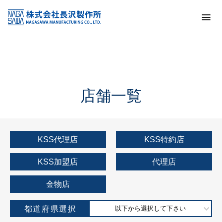
トップ
KSS加盟店・取扱店情報
店舗一覧
店舗一覧
KSS代理店
KSS特約店
KSS加盟店
代理店
金物店
都道府県選択
以下から選択して下さい