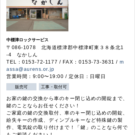
中標津ロックサービス
〒086-1078 北海道標津郡中標津町東３８条北1
-4 なかしん
TEL：0153-72-1177 / FAX：0153-73-3631 /
m
assa@aurens.or.jp
営業時間：9:00〜19:00 / 定休日：日曜日
販売可
工事・取付可
お家の鍵の交換から車のキー閉じ込めの開錠まで、
鍵のことならお任せください！
ご家庭の鍵の交換取付、車のキー閉じ込めの開錠、
紛失キーの作成、ディンプルキーなど特殊鍵の製
作、電気錠の取り付けまで！「鍵」のことなら何で
もご相談ください！