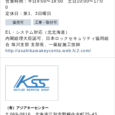
営業時間：平日9:00〜18:00 土日10:00〜17:0
0
定休日：第1、3日曜日
販売可
工事・取付可
EL・システム対応（北北海道）
内閣総理大臣認可、日本ロックセキュリティ協同組
合 旭川支部 支部長、一級錠施工技師
http://asahikawakeycenta.web.fc2.com/
（有）アジアキーセンター
〒069-0816 北海道江別市野幌住吉町25-43