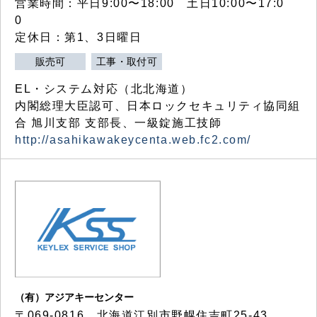
営業時間：平日9:00〜18:00 土日10:00〜17:0
0
定休日：第1、3日曜日
販売可
工事・取付可
EL・システム対応（北北海道）
内閣総理大臣認可、日本ロックセキュリティ協同組
合 旭川支部 支部長、一級錠施工技師
http://asahikawakeycenta.web.fc2.com/
（有）アジアキーセンター
〒069-0816 北海道江別市野幌住吉町25-43