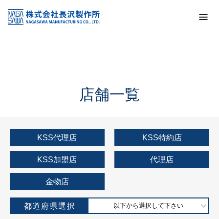
トップ
KSS加盟店・取扱店情報
店舗一覧
店舗一覧
KSS代理店
KSS特約店
KSS加盟店
代理店
金物店
都道府県選択
以下から選択して下さい