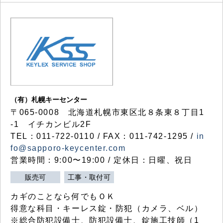
（有）札幌キーセンター
〒065-0008 北海道札幌市東区北８条東８丁目1
-1 イチカンビル2F
TEL：011-722-0110 / FAX：011-742-1295 /
in
fo@sapporo-keycenter.com
営業時間：9:00〜19:00 / 定休日：日曜、祝日
販売可
工事・取付可
カギのことなら何でもＯＫ
得意な科目・キーレス錠・防犯（カメラ、ベル）
※総合防犯設備士、防犯設備士、錠施工技師（1