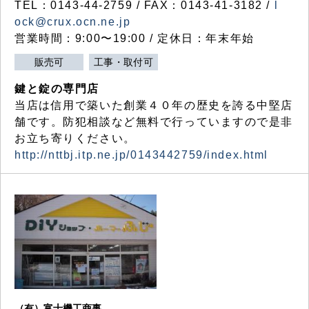
TEL：0143-44-2759 / FAX：0143-41-3182 /
l
ock@crux.ocn.ne.jp
営業時間：9:00〜19:00 / 定休日：年末年始
販売可
工事・取付可
鍵と錠の専門店
当店は信用で築いた創業４０年の歴史を誇る中堅店
舗です。防犯相談など無料で行っていますので是非
お立ち寄りください。
http://nttbj.itp.ne.jp/0143442759/index.html
（有）富士機工商事