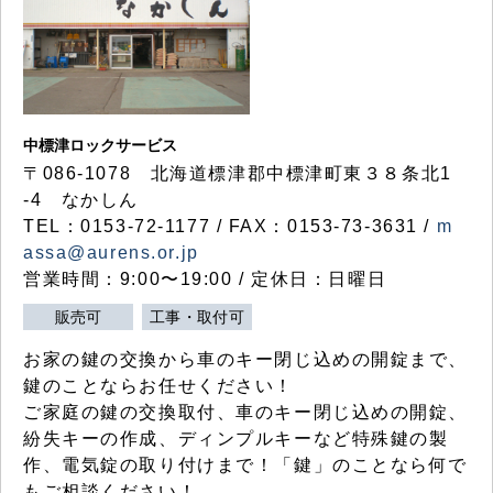
中標津ロックサービス
〒086-1078 北海道標津郡中標津町東３８条北1
-4 なかしん
TEL：0153-72-1177 / FAX：0153-73-3631 /
m
assa@aurens.or.jp
営業時間：9:00〜19:00 / 定休日：日曜日
販売可
工事・取付可
お家の鍵の交換から車のキー閉じ込めの開錠まで、
鍵のことならお任せください！
ご家庭の鍵の交換取付、車のキー閉じ込めの開錠、
紛失キーの作成、ディンプルキーなど特殊鍵の製
作、電気錠の取り付けまで！「鍵」のことなら何で
もご相談ください！