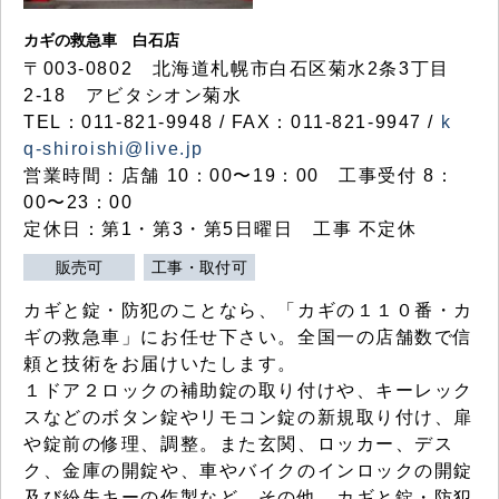
カギの救急車 白石店
〒003-0802 北海道札幌市白石区菊水2条3丁目
2-18 アビタシオン菊水
TEL：011-821-9948 / FAX：011-821-9947 /
k
q-shiroishi@live.jp
営業時間：店舗 10：00〜19：00 工事受付 8：
00〜23：00
定休日：第1・第3・第5日曜日 工事 不定休
販売可
工事・取付可
カギと錠・防犯のことなら、「カギの１１０番・カ
ギの救急車」にお任せ下さい。全国一の店舗数で信
頼と技術をお届けいたします。
１ドア２ロックの補助錠の取り付けや、キーレック
スなどのボタン錠やリモコン錠の新規取り付け、扉
や錠前の修理、調整。また玄関、ロッカー、デス
ク、金庫の開錠や、車やバイクのインロックの開錠
及び紛失キーの作製など、その他、カギと錠・防犯