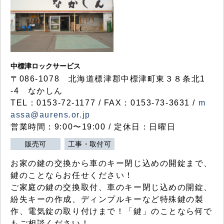
中標津ロックサービス
〒086-1078 北海道標津郡中標津町東３８条北1
-4 なかしん
TEL：0153-72-1177 / FAX：0153-73-3631 /
m
assa@aurens.or.jp
営業時間：9:00〜19:00 / 定休日：日曜日
販売可
工事・取付可
お家の鍵の交換から車のキー閉じ込めの開錠まで、
鍵のことならお任せください！
ご家庭の鍵の交換取付、車のキー閉じ込めの開錠、
紛失キーの作成、ディンプルキーなど特殊鍵の製
作、電気錠の取り付けまで！「鍵」のことなら何で
もご相談ください！