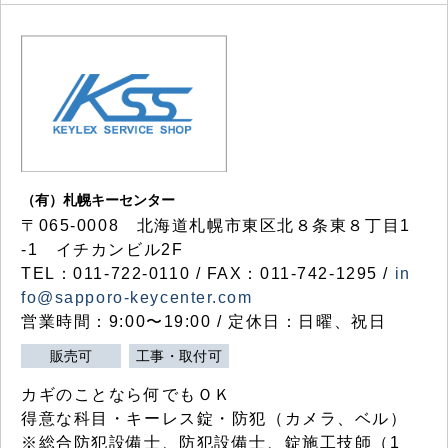
（有）札幌キーセンター
〒065-0008 北海道札幌市東区北８条東８丁目1
-1 イチカンビル2F
TEL：011-722-0110 / FAX：011-742-1295 /
in
fo@sapporo-keycenter.com
営業時間：9:00〜19:00 / 定休日：日曜、祝日
販売可
工事・取付可
カギのことなら何でもＯＫ
得意な科目・キーレス錠・防犯（カメラ、ベル）
※総合防犯設備士、防犯設備士、錠施工技師（1