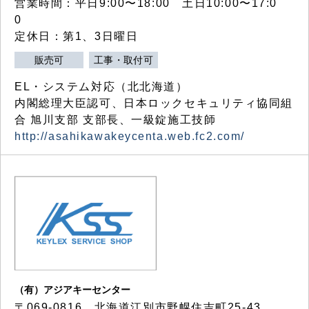
営業時間：平日9:00〜18:00 土日10:00〜17:0
0
定休日：第1、3日曜日
販売可
工事・取付可
EL・システム対応（北北海道）
内閣総理大臣認可、日本ロックセキュリティ協同組
合 旭川支部 支部長、一級錠施工技師
http://asahikawakeycenta.web.fc2.com/
（有）アジアキーセンター
〒069-0816 北海道江別市野幌住吉町25-43