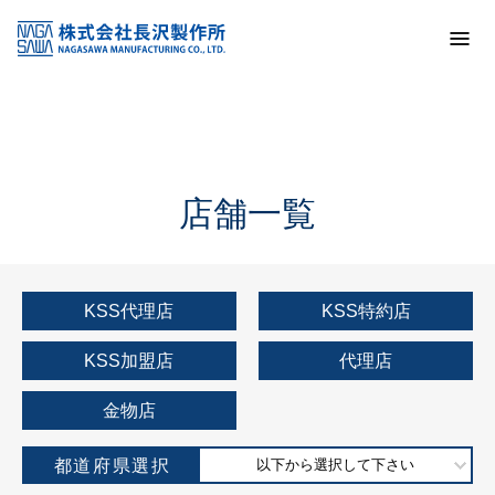
トップ
KSS加盟店・取扱店情報
店舗一覧
店舗一覧
KSS代理店
KSS特約店
KSS加盟店
代理店
金物店
都道府県選択
以下から選択して下さい