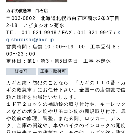
カギの救急車 白石店
〒003-0802 北海道札幌市白石区菊水2条3丁目
2-18 アビタシオン菊水
TEL：011-821-9948 / FAX：011-821-9947 /
k
q-shiroishi@live.jp
営業時間：店舗 10：00〜19：00 工事受付 8：
00〜23：00
定休日：第1・第3・第5日曜日 工事 不定休
販売可
工事・取付可
カギと錠・防犯のことなら、「カギの１１０番・カ
ギの救急車」にお任せ下さい。全国一の店舗数で信
頼と技術をお届けいたします。
１ドア２ロックの補助錠の取り付けや、キーレック
スなどのボタン錠やリモコン錠の新規取り付け、扉
や錠前の修理、調整。また玄関、ロッカー、デス
ク、金庫の開錠や、車やバイクのインロックの開錠
及び紛失キーの作製など、その他、カギと錠・防犯