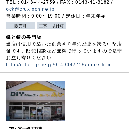
TEL：0143-44-2759 / FAX：0143-41-3182 /
l
ock@crux.ocn.ne.jp
営業時間：9:00〜19:00 / 定休日：年末年始
販売可
工事・取付可
鍵と錠の専門店
当店は信用で築いた創業４０年の歴史を誇る中堅店
舗です。防犯相談など無料で行っていますので是非
お立ち寄りください。
http://nttbj.itp.ne.jp/0143442759/index.html
（有）富士機工商事