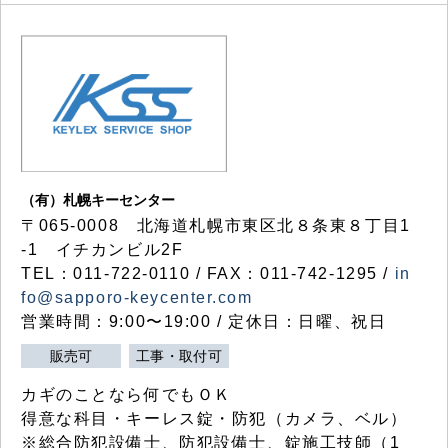
（有）札幌キーセンター
〒065-0008 北海道札幌市東区北８条東８丁目1
-1 イチカンビル2F
TEL：011-722-0110 / FAX：011-742-1295 /
in
fo@sapporo-keycenter.com
営業時間：9:00〜19:00 / 定休日：日曜、祝日
販売可
工事・取付可
カギのことなら何でもＯＫ
得意な科目・キーレス錠・防犯（カメラ、ベル）
※総合防犯設備士、防犯設備士、錠施工技師（1