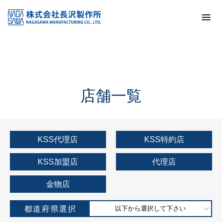
トップ
KSS加盟店・取扱店情報
店舗一覧
店舗一覧
KSS代理店
KSS特約店
KSS加盟店
代理店
金物店
都道府県選択
以下から選択して下さい