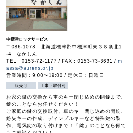
中標津ロックサービス
〒086-1078 北海道標津郡中標津町東３８条北1
-4 なかしん
TEL：0153-72-1177 / FAX：0153-73-3631 /
m
assa@aurens.or.jp
営業時間：9:00〜19:00 / 定休日：日曜日
販売可
工事・取付可
お家の鍵の交換から車のキー閉じ込めの開錠まで、
鍵のことならお任せください！
ご家庭の鍵の交換取付、車のキー閉じ込めの開錠、
紛失キーの作成、ディンプルキーなど特殊鍵の製
作、電気錠の取り付けまで！「鍵」のことなら何で
もご相談ください！