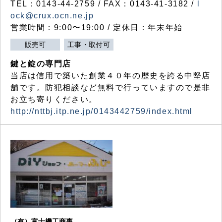
TEL：0143-44-2759 / FAX：0143-41-3182 /
l
ock@crux.ocn.ne.jp
営業時間：9:00〜19:00 / 定休日：年末年始
販売可
工事・取付可
鍵と錠の専門店
当店は信用で築いた創業４０年の歴史を誇る中堅店
舗です。防犯相談など無料で行っていますので是非
お立ち寄りください。
http://nttbj.itp.ne.jp/0143442759/index.html
（有）富士機工商事