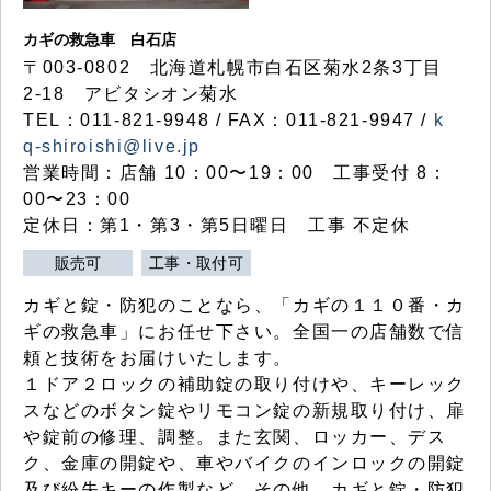
カギの救急車 白石店
〒003-0802 北海道札幌市白石区菊水2条3丁目
2-18 アビタシオン菊水
TEL：011-821-9948 / FAX：011-821-9947 /
k
q-shiroishi@live.jp
営業時間：店舗 10：00〜19：00 工事受付 8：
00〜23：00
定休日：第1・第3・第5日曜日 工事 不定休
販売可
工事・取付可
カギと錠・防犯のことなら、「カギの１１０番・カ
ギの救急車」にお任せ下さい。全国一の店舗数で信
頼と技術をお届けいたします。
１ドア２ロックの補助錠の取り付けや、キーレック
スなどのボタン錠やリモコン錠の新規取り付け、扉
や錠前の修理、調整。また玄関、ロッカー、デス
ク、金庫の開錠や、車やバイクのインロックの開錠
及び紛失キーの作製など、その他、カギと錠・防犯