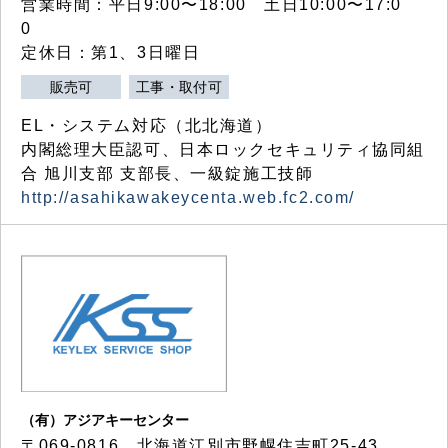
営業時間：平日9:00〜18:00 土日10:00〜17:0
0
定休日：第1、3日曜日
販売可
工事・取付可
EL・システム対応（北北海道）
内閣総理大臣認可、日本ロックセキュリティ協同組
合 旭川支部 支部長、一級錠施工技師
http://asahikawakeycenta.web.fc2.com/
（有）アジアキーセンター
〒069-0816 北海道江別市野幌住吉町25-43