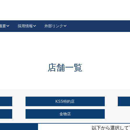
概要
採用情報
外部リンク
YouTube
Instagram
採用
キーレックスカタログ請求
の製品組み立て等
請求フォームはこちら
古代・古代NEO
レバーハンドル
Vi-Clear
古代・古代NEO
飾錠
導入事例一覧
抗ウイルス・抗菌製品
導入事例一覧
Facebook
LinkedIn
店舗一覧
00 / 1100から簡単に交換できるキーレックス4000を
日本ロック工業会
売開始しました。
外部サイト
く見る
KSS特約店
例
長期住宅使用部材標準化推進協議会
外部サイト
金物店
以下から選択して