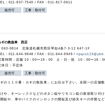
TEL：011-837-7540 / FAX：011-817-0611
販売可
工事・取付可
カギの救急車 西店
〒063-0814 北海道札幌市西区琴似4条7-3-12 K47-1F
TEL：011-644-9948 / FAX：011-644-9949 /
npqxs123@ybb.
営業時間：店舗 10：00〜19：00 土・日・祝 10：00〜18：
定休日：不定休
販売可
工事・取付可
カギの１１０番・カギの救急車」にお任せ下さい。全国一の店舗数
付けや、キーレックスなどのボタン錠やリモコン錠の新規取り付け
の開錠や、車やバイクのインロックの開錠及び紛失キーの作製など