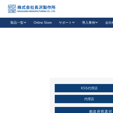
トップ
KSS加盟店・取扱店情報
店舗一覧
製品一覧
Online Store
サポート
導入事例
会社
新卒採用
会社情報
事業内容
中途採用
お問い合わせ
社会貢献活動
パート
2026年度採用情報
キャリア採用・専門職
メールフォームはこちら
工場で
キーレックス
レバーハンドル
キーレックス
機械式ボタン錠
室内用ドアハンドル
導入事例一覧
装
メールニュース
製品検索
お知らせ一覧
よくある質問（FAQ）
特集
簡単診断
教育機関
21
お客様に適したキーレックスをお探しいただけます。
廃番品情報
発
医療機関
品番から探す
取扱店情報
キーレックスを品番からお探しいただけます。
詳し
KSS代理店
企業様採用事
お役立ち情報
代理店
都道府県選択