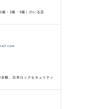
1級・2級・3級）のいる店
mail.com
事全般。日本ロックセキュリティ