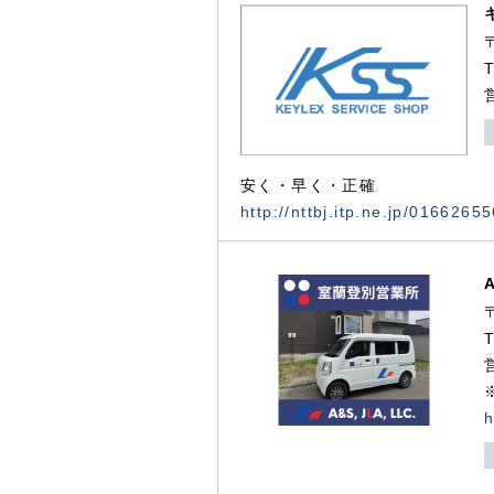
安く・早く・正確
http://nttbj.itp.ne.jp/0166265
h