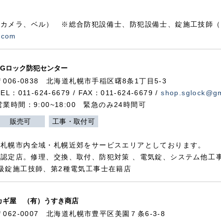
カメラ、ベル） ※総合防犯設備士、防犯設備士、錠施工技師（
.com
SGロック防犯センター
〒006-0838 北海道札幌市手稲区曙8条1丁目5-3
TEL：011-624-6679 / FAX：011-624-6679 /
shop.sglock@g
営業時間：9:00~18:00 緊急のみ24時間可
販売可
工事・取付可
、札幌市内全域・札幌近郊をサービスエリアとしております。
認定店。修理、交換、取付、防犯対策 、電気錠、システム他工
級錠施工技師、第2種電気工事士在籍店
カギ屋 （有）うすき商店
〒062-0007 北海道札幌市豊平区美園７条6-3-8