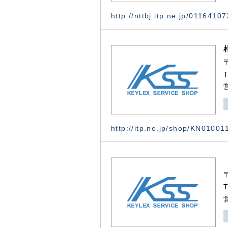
http://nttbj.itp.ne.jp/0116410
http://itp.ne.jp/shop/KN0100