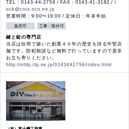
TEL：0143-44-2759 / FAX：0143-41-3182 /
l
ock@crux.ocn.ne.jp
営業時間：9:00〜19:00 / 定休日：年末年始
販売可
工事・取付可
鍵と錠の専門店
当店は信用で築いた創業４０年の歴史を誇る中堅店
舗です。防犯相談など無料で行っていますので是非
お立ち寄りください。
http://nttbj.itp.ne.jp/0143442759/index.html
（有）富士機工商事