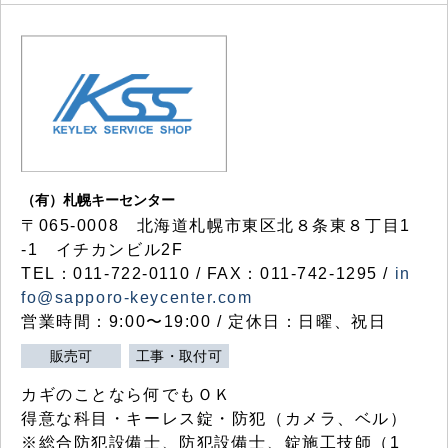
（有）札幌キーセンター
〒065-0008 北海道札幌市東区北８条東８丁目1
-1 イチカンビル2F
TEL：011-722-0110 / FAX：011-742-1295 /
in
fo@sapporo-keycenter.com
営業時間：9:00〜19:00 / 定休日：日曜、祝日
販売可
工事・取付可
カギのことなら何でもＯＫ
得意な科目・キーレス錠・防犯（カメラ、ベル）
※総合防犯設備士、防犯設備士、錠施工技師（1