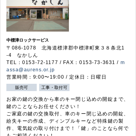
中標津ロックサービス
〒086-1078 北海道標津郡中標津町東３８条北1
-4 なかしん
TEL：0153-72-1177 / FAX：0153-73-3631 /
m
assa@aurens.or.jp
営業時間：9:00〜19:00 / 定休日：日曜日
販売可
工事・取付可
お家の鍵の交換から車のキー閉じ込めの開錠まで、
鍵のことならお任せください！
ご家庭の鍵の交換取付、車のキー閉じ込めの開錠、
紛失キーの作成、ディンプルキーなど特殊鍵の製
作、電気錠の取り付けまで！「鍵」のことなら何で
もご相談ください！