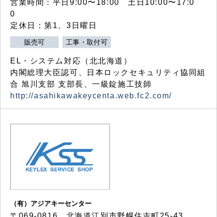
営業時間：平日9:00〜18:00 土日10:00〜17:0
0
定休日：第1、3日曜日
販売可
工事・取付可
EL・システム対応（北北海道）
内閣総理大臣認可、日本ロックセキュリティ協同組
合 旭川支部 支部長、一級錠施工技師
http://asahikawakeycenta.web.fc2.com/
（有）アジアキーセンター
〒069-0816 北海道江別市野幌住吉町25-43