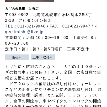
カギの救急車 白石店
〒003-0802 北海道札幌市白石区菊水2条3丁目
2-18 アビタシオン菊水
TEL：011-821-9948 / FAX：011-821-9947 /
k
q-shiroishi@live.jp
営業時間：店舗 10：00〜19：00 工事受付 8：
00〜23：00
定休日：第1・第3・第5日曜日 工事 不定休
販売可
工事・取付可
カギと錠・防犯のことなら、「カギの１１０番・カ
ギの救急車」にお任せ下さい。全国一の店舗数で信
頼と技術をお届けいたします。
１ドア２ロックの補助錠の取り付けや、キーレック
スなどのボタン錠やリモコン錠の新規取り付け、扉
や錠前の修理、調整。また玄関、ロッカー、デス
ク、金庫の開錠や、車やバイクのインロックの開錠
及び紛失キーの作製など、その他、カギと錠・防犯