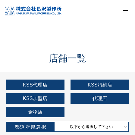
トップ
KSS加盟店・取扱店情報
店舗一覧
店舗一覧
KSS代理店
KSS特約店
KSS加盟店
代理店
金物店
都道府県選択
以下から選択して下さい