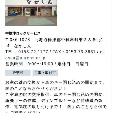
中標津ロックサービス
〒086-1078 北海道標津郡中標津町東３８条北1
-4 なかしん
TEL：0153-72-1177 / FAX：0153-73-3631 /
m
assa@aurens.or.jp
営業時間：9:00〜19:00 / 定休日：日曜日
販売可
工事・取付可
お家の鍵の交換から車のキー閉じ込めの開錠まで、
鍵のことならお任せください！
ご家庭の鍵の交換取付、車のキー閉じ込めの開錠、
紛失キーの作成、ディンプルキーなど特殊鍵の製
作、電気錠の取り付けまで！「鍵」のことなら何で
もご相談ください！