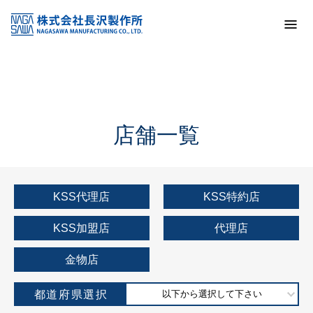
トップ
KSS加盟店・取扱店情報
店舗一覧
店舗一覧
KSS代理店
KSS特約店
KSS加盟店
代理店
金物店
都道府県選択
以下から選択して下さい