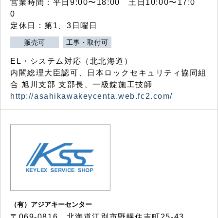
営業時間：平日9:00〜18:00 土日10:00〜17:0
0
定休日：第1、3日曜日
販売可
工事・取付可
EL・システム対応（北北海道）
内閣総理大臣認可、日本ロックセキュリティ協同組
合 旭川支部 支部長、一級錠施工技師
http://asahikawakeycenta.web.fc2.com/
（有）アジアキーセンター
〒069-0816 北海道江別市野幌住吉町25-43