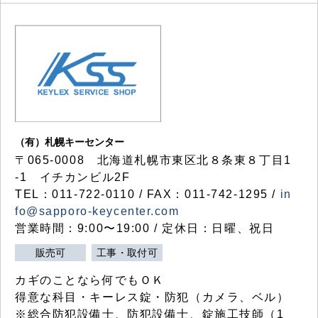
（有）札幌キーセンター
〒065-0008 北海道札幌市東区北８条東８丁目1
-1 イチカンビル2F
TEL：011-722-0110 / FAX：011-742-1295 /
in
fo@sapporo-keycenter.com
営業時間：9:00〜19:00 / 定休日：日曜、祝日
販売可
工事・取付可
カギのことなら何でもＯＫ
得意な科目・キーレス錠・防犯（カメラ、ベル）
※総合防犯設備士、防犯設備士、錠施工技師（1