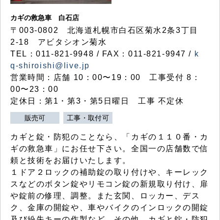
カギの救急車 白石店
〒003-0802 北海道札幌市白石区菊水2条3丁目
2-18 アビタシオン菊水
TEL：011-821-9948 / FAX：011-821-9947 /
k
q-shiroishi@live.jp
営業時間：店舗 10：00〜19：00 工事受付 8：
00〜23：00
定休日：第1・第3・第5日曜日 工事 不定休
販売可
工事・取付可
カギと錠・防犯のことなら、「カギの１１０番・カ
ギの救急車」にお任せ下さい。全国一の店舗数で信
頼と技術をお届けいたします。
１ドア２ロックの補助錠の取り付けや、キーレック
スなどのボタン錠やリモコン錠の新規取り付け、扉
や錠前の修理、調整。また玄関、ロッカー、デス
ク、金庫の開錠や、車やバイクのインロックの開錠
及び紛失キーの作製など、その他、カギと錠・防犯