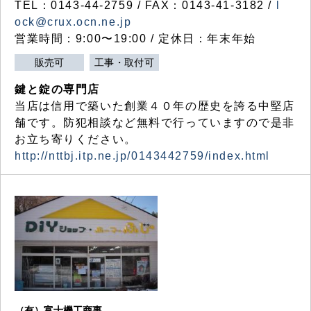
TEL：0143-44-2759 / FAX：0143-41-3182 /
l
ock@crux.ocn.ne.jp
営業時間：9:00〜19:00 / 定休日：年末年始
販売可
工事・取付可
鍵と錠の専門店
当店は信用で築いた創業４０年の歴史を誇る中堅店
舗です。防犯相談など無料で行っていますので是非
お立ち寄りください。
http://nttbj.itp.ne.jp/0143442759/index.html
（有）富士機工商事