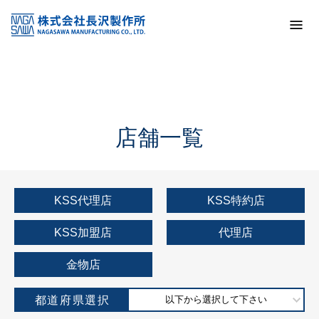
トップ
KSS加盟店・取扱店情報
店舗一覧
店舗一覧
KSS代理店
KSS特約店
KSS加盟店
代理店
金物店
都道府県選択
以下から選択して下さい