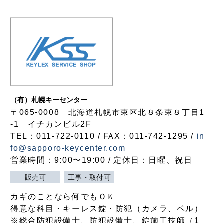
（有）札幌キーセンター
〒065-0008 北海道札幌市東区北８条東８丁目1
-1 イチカンビル2F
TEL：011-722-0110 / FAX：011-742-1295 /
in
fo@sapporo-keycenter.com
営業時間：9:00〜19:00 / 定休日：日曜、祝日
販売可
工事・取付可
カギのことなら何でもＯＫ
得意な科目・キーレス錠・防犯（カメラ、ベル）
※総合防犯設備士、防犯設備士、錠施工技師（1