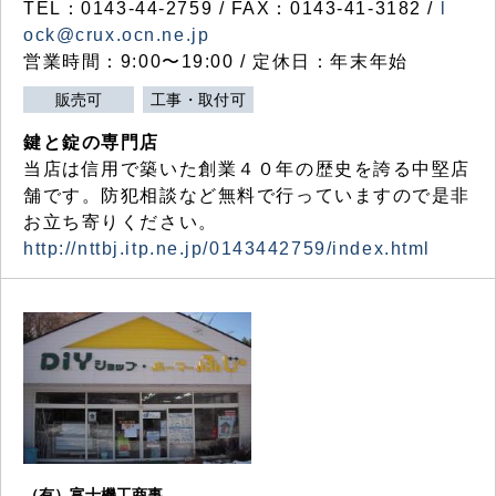
TEL：0143-44-2759 / FAX：0143-41-3182 /
l
ock@crux.ocn.ne.jp
営業時間：9:00〜19:00 / 定休日：年末年始
販売可
工事・取付可
鍵と錠の専門店
当店は信用で築いた創業４０年の歴史を誇る中堅店
舗です。防犯相談など無料で行っていますので是非
お立ち寄りください。
http://nttbj.itp.ne.jp/0143442759/index.html
（有）富士機工商事