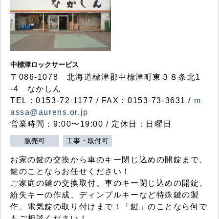
中標津ロックサービス
〒086-1078 北海道標津郡中標津町東３８条北1
-4 なかしん
TEL：0153-72-1177 / FAX：0153-73-3631 /
m
assa@aurens.or.jp
営業時間：9:00〜19:00 / 定休日：日曜日
販売可
工事・取付可
お家の鍵の交換から車のキー閉じ込めの開錠まで、
鍵のことならお任せください！
ご家庭の鍵の交換取付、車のキー閉じ込めの開錠、
紛失キーの作成、ディンプルキーなど特殊鍵の製
作、電気錠の取り付けまで！「鍵」のことなら何で
もご相談ください！