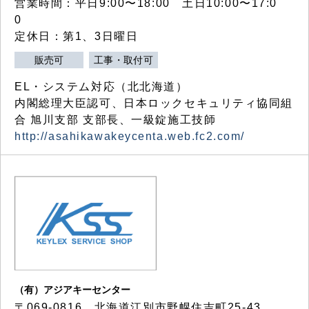
営業時間：平日9:00〜18:00 土日10:00〜17:0
0
定休日：第1、3日曜日
販売可
工事・取付可
EL・システム対応（北北海道）
内閣総理大臣認可、日本ロックセキュリティ協同組
合 旭川支部 支部長、一級錠施工技師
http://asahikawakeycenta.web.fc2.com/
（有）アジアキーセンター
〒069-0816 北海道江別市野幌住吉町25-43