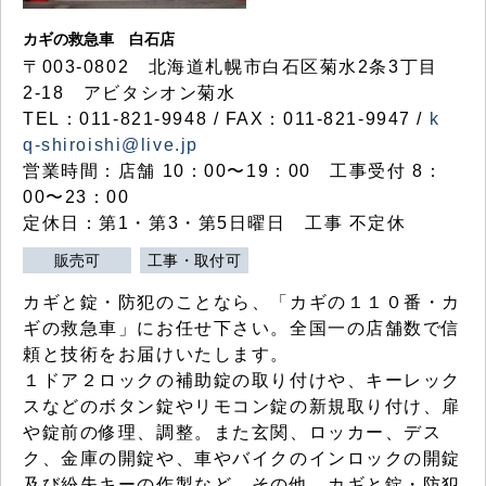
カギの救急車 白石店
〒003-0802 北海道札幌市白石区菊水2条3丁目
2-18 アビタシオン菊水
TEL：011-821-9948 / FAX：011-821-9947 /
k
q-shiroishi@live.jp
営業時間：店舗 10：00〜19：00 工事受付 8：
00〜23：00
定休日：第1・第3・第5日曜日 工事 不定休
販売可
工事・取付可
カギと錠・防犯のことなら、「カギの１１０番・カ
ギの救急車」にお任せ下さい。全国一の店舗数で信
頼と技術をお届けいたします。
１ドア２ロックの補助錠の取り付けや、キーレック
スなどのボタン錠やリモコン錠の新規取り付け、扉
や錠前の修理、調整。また玄関、ロッカー、デス
ク、金庫の開錠や、車やバイクのインロックの開錠
及び紛失キーの作製など、その他、カギと錠・防犯