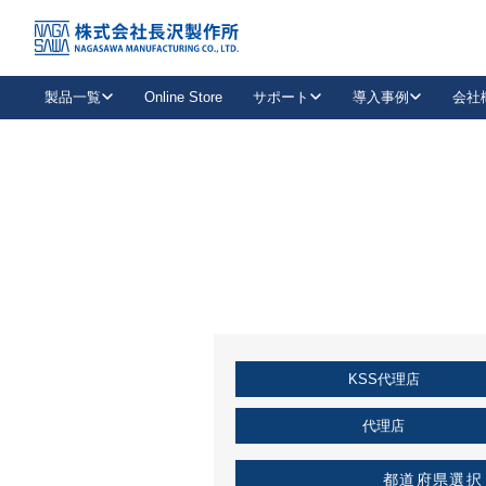
トップ
KSS加盟店・取扱店情報
店舗一覧
製品一覧
Online Store
サポート
導入事例
会社
新卒採用
会社情報
事業内容
中途採用
お問い合わせ
社会貢献活動
パート
2026年度採用情報
キャリア採用・専門職
メールフォームはこちら
工場で
キーレックス
レバーハンドル
キーレックス
機械式ボタン錠
室内用ドアハンドル
導入事例一覧
装
メールニュース
製品検索
お知らせ一覧
よくある質問（FAQ）
特集
簡単診断
教育機関
21
お客様に適したキーレックスをお探しいただけます。
廃番品情報
発
医療機関
品番から探す
取扱店情報
キーレックスを品番からお探しいただけます。
詳し
KSS代理店
企業様採用事
お役立ち情報
代理店
都道府県選択