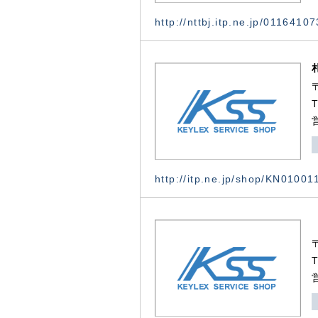
http://nttbj.itp.ne.jp/0116410
http://itp.ne.jp/shop/KN0100