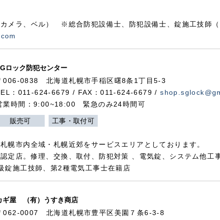
カメラ、ベル） ※総合防犯設備士、防犯設備士、錠施工技師（
.com
SGロック防犯センター
〒006-0838 北海道札幌市手稲区曙8条1丁目5-3
TEL：011-624-6679 / FAX：011-624-6679 /
shop.sglock@g
営業時間：9:00~18:00 緊急のみ24時間可
販売可
工事・取付可
、札幌市内全域・札幌近郊をサービスエリアとしております。
認定店。修理、交換、取付、防犯対策 、電気錠、システム他工
級錠施工技師、第2種電気工事士在籍店
カギ屋 （有）うすき商店
〒062-0007 北海道札幌市豊平区美園７条6-3-8