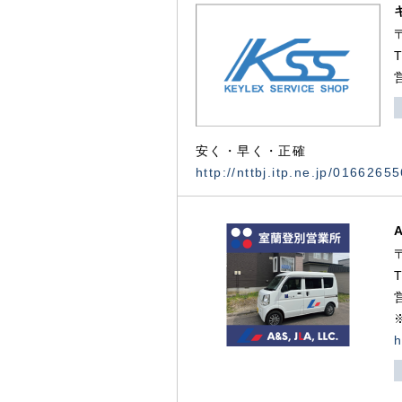
安く・早く・正確
http://nttbj.itp.ne.jp/0166265
h