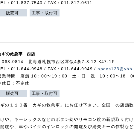
TEL：011-837-7540 / FAX：011-817-0611
販売可
工事・取付可
カギの救急車 西店
〒063-0814 北海道札幌市西区琴似4条7-3-12 K47-1F
TEL：011-644-9948 / FAX：011-644-9949 /
npqxs123@ybb.
営業時間：店舗 10：00〜19：00 土・日・祝 10：00〜18：
定休日：不定休
販売可
工事・取付可
カギの１１０番・カギの救急車」にお任せ下さい。全国一の店舗数
付けや、キーレックスなどのボタン錠やリモコン錠の新規取り付け
の開錠や、車やバイクのインロックの開錠及び紛失キーの作製など