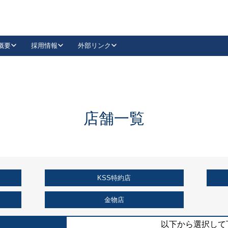
概要
採用情報
外部リンク
YouTube
Instagram
採用
キーレックスカタログ請求
の製品組み立て等
請求フォームはこちら
古代・古代NEO
レバーハンドル
Vi-Clear
古代・古代NEO
飾錠
導入事例一覧
抗ウイルス・抗菌製品
導入事例一覧
Facebook
LinkedIn
店舗一覧
00 / 1100から簡単に交換できるキーレックス4000を
日本ロック工業会
売開始しました。
外部サイト
く見る
KSS特約店
例
長期住宅使用部材標準化推進協議会
外部サイト
金物店
以下から選択して