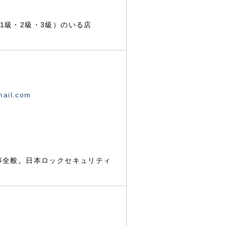
1級・2級・3級）のいる店
mail.com
事全般。日本ロックセキュリティ