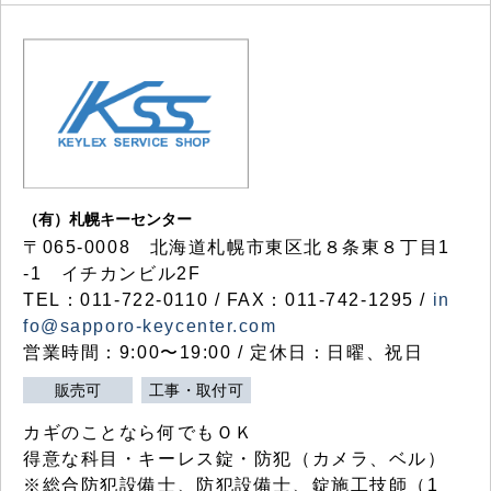
（有）札幌キーセンター
〒065-0008 北海道札幌市東区北８条東８丁目1
-1 イチカンビル2F
TEL：011-722-0110 / FAX：011-742-1295 /
in
fo@sapporo-keycenter.com
営業時間：9:00〜19:00 / 定休日：日曜、祝日
販売可
工事・取付可
カギのことなら何でもＯＫ
得意な科目・キーレス錠・防犯（カメラ、ベル）
※総合防犯設備士、防犯設備士、錠施工技師（1