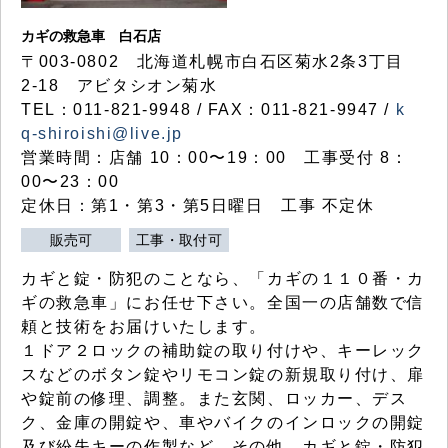
カギの救急車 白石店
〒003-0802 北海道札幌市白石区菊水2条3丁目
2-18 アビタシオン菊水
TEL：011-821-9948 / FAX：011-821-9947 /
k
q-shiroishi@live.jp
営業時間：店舗 10：00〜19：00 工事受付 8：
00〜23：00
定休日：第1・第3・第5日曜日 工事 不定休
販売可
工事・取付可
カギと錠・防犯のことなら、「カギの１１０番・カ
ギの救急車」にお任せ下さい。全国一の店舗数で信
頼と技術をお届けいたします。
１ドア２ロックの補助錠の取り付けや、キーレック
スなどのボタン錠やリモコン錠の新規取り付け、扉
や錠前の修理、調整。また玄関、ロッカー、デス
ク、金庫の開錠や、車やバイクのインロックの開錠
及び紛失キーの作製など、その他、カギと錠・防犯