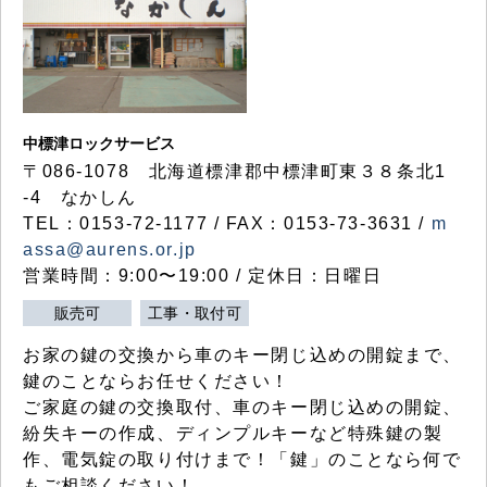
中標津ロックサービス
〒086-1078 北海道標津郡中標津町東３８条北1
-4 なかしん
TEL：0153-72-1177 / FAX：0153-73-3631 /
m
assa@aurens.or.jp
営業時間：9:00〜19:00 / 定休日：日曜日
販売可
工事・取付可
お家の鍵の交換から車のキー閉じ込めの開錠まで、
鍵のことならお任せください！
ご家庭の鍵の交換取付、車のキー閉じ込めの開錠、
紛失キーの作成、ディンプルキーなど特殊鍵の製
作、電気錠の取り付けまで！「鍵」のことなら何で
もご相談ください！