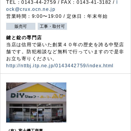
TEL：0143-44-2759 / FAX：0143-41-3182 /
l
ock@crux.ocn.ne.jp
営業時間：9:00〜19:00 / 定休日：年末年始
販売可
工事・取付可
鍵と錠の専門店
当店は信用で築いた創業４０年の歴史を誇る中堅店
舗です。防犯相談など無料で行っていますので是非
お立ち寄りください。
http://nttbj.itp.ne.jp/0143442759/index.html
（有）富士機工商事