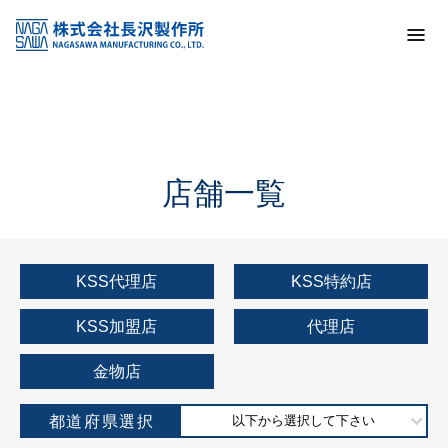
トップ
KSS加盟店・取扱店情報
店舗一覧
店舗一覧
KSS代理店
KSS特約店
KSS加盟店
代理店
金物店
都道府県選択
以下から選択して下さい