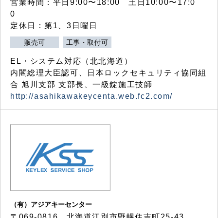
営業時間：平日9:00〜18:00 土日10:00〜17:0
0
定休日：第1、3日曜日
販売可
工事・取付可
EL・システム対応（北北海道）
内閣総理大臣認可、日本ロックセキュリティ協同組
合 旭川支部 支部長、一級錠施工技師
http://asahikawakeycenta.web.fc2.com/
（有）アジアキーセンター
〒069-0816 北海道江別市野幌住吉町25-43