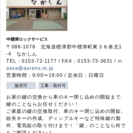
中標津ロックサービス
〒086-1078 北海道標津郡中標津町東３８条北1
-4 なかしん
TEL：0153-72-1177 / FAX：0153-73-3631 /
m
assa@aurens.or.jp
営業時間：9:00〜19:00 / 定休日：日曜日
販売可
工事・取付可
お家の鍵の交換から車のキー閉じ込めの開錠まで、
鍵のことならお任せください！
ご家庭の鍵の交換取付、車のキー閉じ込めの開錠、
紛失キーの作成、ディンプルキーなど特殊鍵の製
作、電気錠の取り付けまで！「鍵」のことなら何で
もご相談ください！