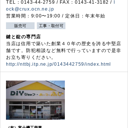
TEL：0143-44-2759 / FAX：0143-41-3182 /
l
ock@crux.ocn.ne.jp
営業時間：9:00〜19:00 / 定休日：年末年始
販売可
工事・取付可
鍵と錠の専門店
当店は信用で築いた創業４０年の歴史を誇る中堅店
舗です。防犯相談など無料で行っていますので是非
お立ち寄りください。
http://nttbj.itp.ne.jp/0143442759/index.html
（有）富士機工商事