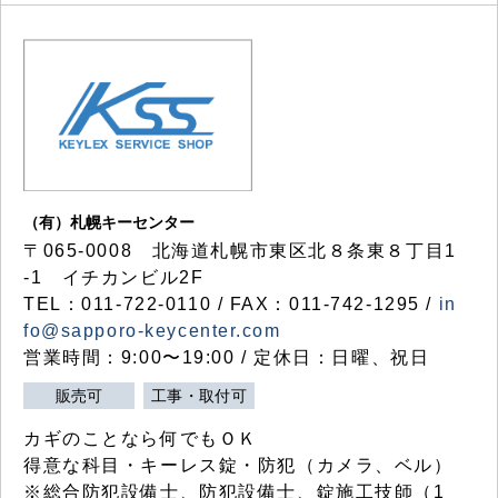
（有）札幌キーセンター
〒065-0008 北海道札幌市東区北８条東８丁目1
-1 イチカンビル2F
TEL：011-722-0110 / FAX：011-742-1295 /
in
fo@sapporo-keycenter.com
営業時間：9:00〜19:00 / 定休日：日曜、祝日
販売可
工事・取付可
カギのことなら何でもＯＫ
得意な科目・キーレス錠・防犯（カメラ、ベル）
※総合防犯設備士、防犯設備士、錠施工技師（1