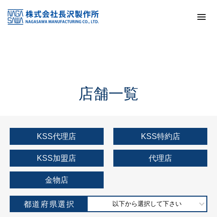
トップ
KSS加盟店・取扱店情報
店舗一覧
店舗一覧
KSS代理店
KSS特約店
KSS加盟店
代理店
金物店
都道府県選択
以下から選択して下さい