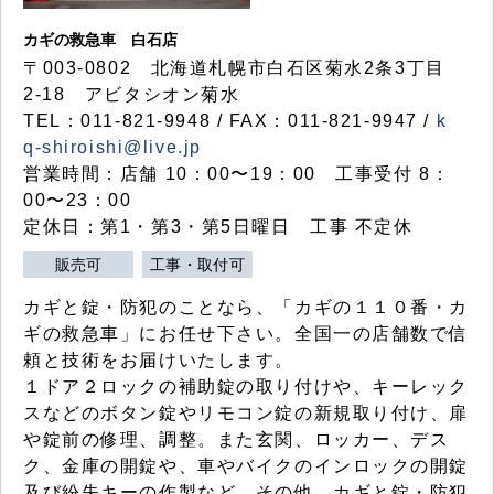
カギの救急車 白石店
〒003-0802 北海道札幌市白石区菊水2条3丁目
2-18 アビタシオン菊水
TEL：011-821-9948 / FAX：011-821-9947 /
k
q-shiroishi@live.jp
営業時間：店舗 10：00〜19：00 工事受付 8：
00〜23：00
定休日：第1・第3・第5日曜日 工事 不定休
販売可
工事・取付可
カギと錠・防犯のことなら、「カギの１１０番・カ
ギの救急車」にお任せ下さい。全国一の店舗数で信
頼と技術をお届けいたします。
１ドア２ロックの補助錠の取り付けや、キーレック
スなどのボタン錠やリモコン錠の新規取り付け、扉
や錠前の修理、調整。また玄関、ロッカー、デス
ク、金庫の開錠や、車やバイクのインロックの開錠
及び紛失キーの作製など、その他、カギと錠・防犯