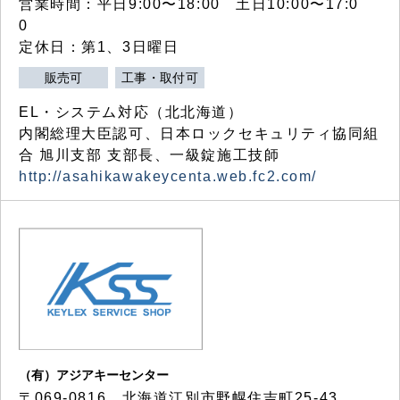
営業時間：平日9:00〜18:00 土日10:00〜17:0
0
定休日：第1、3日曜日
販売可
工事・取付可
EL・システム対応（北北海道）
内閣総理大臣認可、日本ロックセキュリティ協同組
合 旭川支部 支部長、一級錠施工技師
http://asahikawakeycenta.web.fc2.com/
（有）アジアキーセンター
〒069-0816 北海道江別市野幌住吉町25-43