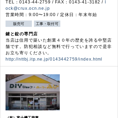
TEL：0143-44-2759 / FAX：0143-41-3182 /
l
ock@crux.ocn.ne.jp
営業時間：9:00〜19:00 / 定休日：年末年始
販売可
工事・取付可
鍵と錠の専門店
当店は信用で築いた創業４０年の歴史を誇る中堅店
舗です。防犯相談など無料で行っていますので是非
お立ち寄りください。
http://nttbj.itp.ne.jp/0143442759/index.html
（有）富士機工商事