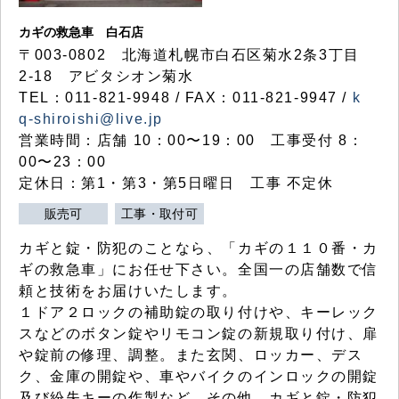
カギの救急車 白石店
〒003-0802 北海道札幌市白石区菊水2条3丁目
2-18 アビタシオン菊水
TEL：011-821-9948 / FAX：011-821-9947 /
k
q-shiroishi@live.jp
営業時間：店舗 10：00〜19：00 工事受付 8：
00〜23：00
定休日：第1・第3・第5日曜日 工事 不定休
販売可
工事・取付可
カギと錠・防犯のことなら、「カギの１１０番・カ
ギの救急車」にお任せ下さい。全国一の店舗数で信
頼と技術をお届けいたします。
１ドア２ロックの補助錠の取り付けや、キーレック
スなどのボタン錠やリモコン錠の新規取り付け、扉
や錠前の修理、調整。また玄関、ロッカー、デス
ク、金庫の開錠や、車やバイクのインロックの開錠
及び紛失キーの作製など、その他、カギと錠・防犯