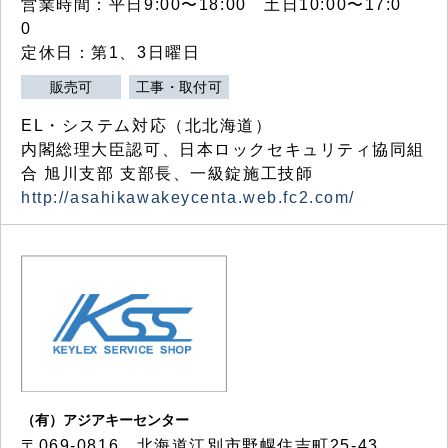
営業時間：平日9:00〜18:00 土日10:00〜17:0
0
定休日：第1、3日曜日
販売可
工事・取付可
EL・システム対応（北北海道）
内閣総理大臣認可、日本ロックセキュリティ協同組
合 旭川支部 支部長、一級錠施工技師
http://asahikawakeycenta.web.fc2.com/
（有）アジアキーセンター
〒069-0816 北海道江別市野幌住吉町25-43