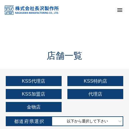
トップ
KSS加盟店・取扱店情報
店舗一覧
店舗一覧
KSS代理店
KSS特約店
KSS加盟店
代理店
金物店
都道府県選択
以下から選択して下さい