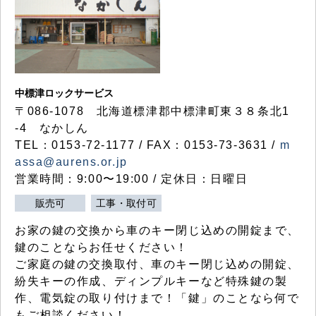
中標津ロックサービス
〒086-1078 北海道標津郡中標津町東３８条北1
-4 なかしん
TEL：0153-72-1177 / FAX：0153-73-3631 /
m
assa@aurens.or.jp
営業時間：9:00〜19:00 / 定休日：日曜日
販売可
工事・取付可
お家の鍵の交換から車のキー閉じ込めの開錠まで、
鍵のことならお任せください！
ご家庭の鍵の交換取付、車のキー閉じ込めの開錠、
紛失キーの作成、ディンプルキーなど特殊鍵の製
作、電気錠の取り付けまで！「鍵」のことなら何で
もご相談ください！