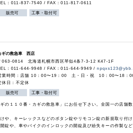
TEL：011-837-7540 / FAX：011-817-0611
販売可
工事・取付可
カギの救急車 西店
〒063-0814 北海道札幌市西区琴似4条7-3-12 K47-1F
TEL：011-644-9948 / FAX：011-644-9949 /
npqxs123@ybb.
営業時間：店舗 10：00〜19：00 土・日・祝 10：00〜18：
定休日：不定休
販売可
工事・取付可
カギの１１０番・カギの救急車」にお任せ下さい。全国一の店舗数
付けや、キーレックスなどのボタン錠やリモコン錠の新規取り付け
の開錠や、車やバイクのインロックの開錠及び紛失キーの作製など