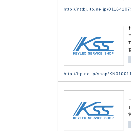
http://nttbj.itp.ne.jp/0116410
http://itp.ne.jp/shop/KN0100