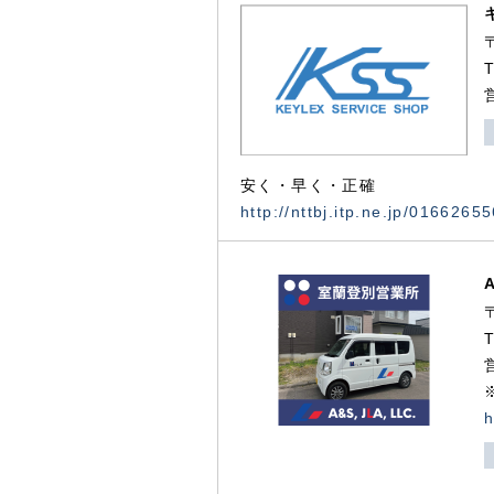
安く・早く・正確
http://nttbj.itp.ne.jp/0166265
h