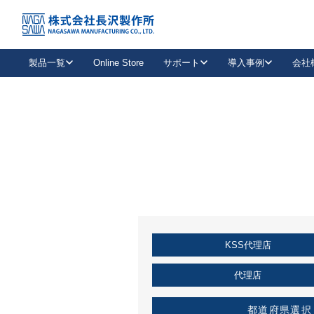
トップ
KSS加盟店・取扱店情報
店舗一覧
製品一覧
Online Store
サポート
導入事例
会社
新卒採用
会社情報
事業内容
中途採用
お問い合わせ
社会貢献活動
パート
2026年度採用情報
キャリア採用・専門職
メールフォームはこちら
工場で
キーレックス
レバーハンドル
キーレックス
機械式ボタン錠
室内用ドアハンドル
導入事例一覧
装
メールニュース
製品検索
お知らせ一覧
よくある質問（FAQ）
特集
簡単診断
教育機関
21
お客様に適したキーレックスをお探しいただけます。
廃番品情報
発
医療機関
品番から探す
取扱店情報
キーレックスを品番からお探しいただけます。
詳し
KSS代理店
企業様採用事
お役立ち情報
代理店
都道府県選択