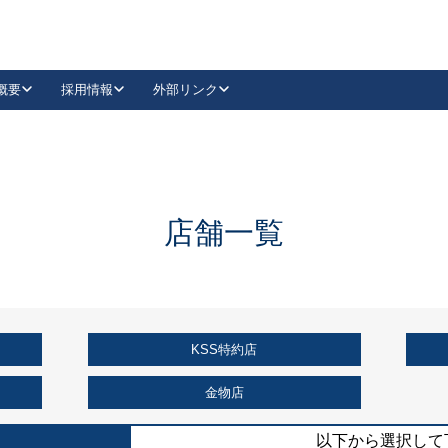
概要
採用情報
外部リンク
YouTube
Instagram
採用
キーレックスカタログ請求
の製品組み立て等
請求フォームはこちら
古代・古代NEO
レバーハンドル
Vi-Clear
古代・古代NEO
飾錠
導入事例一覧
抗ウイルス・抗菌製品
導入事例一覧
Facebook
LinkedIn
店舗一覧
00 / 1100から簡単に交換できるキーレックス4000を
日本ロック工業会
売開始しました。
外部サイト
く見る
KSS特約店
例
長期住宅使用部材標準化推進協議会
外部サイト
金物店
以下から選択して