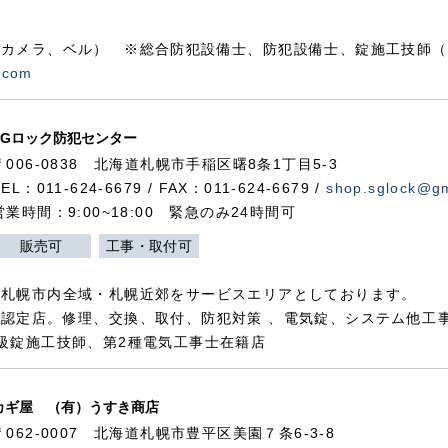
カメラ、ベル） ※総合防犯設備士、防犯設備士、錠施工技師（
.com
SGロック防犯センター
〒006-0838 北海道札幌市手稲区曙8条1丁目5-3
TEL：011-624-6679 / FAX：011-624-6679 /
shop.sglock@g
営業時間：9:00~18:00 緊急のみ24時間可
販売可
工事・取付可
、札幌市内全域・札幌近郊をサービスエリアとしております。
認定店。修理、交換、取付、防犯対策 、電気錠、システム他工
級錠施工技師、第2種電気工事士在籍店
カギ屋 （有）うすき商店
〒062-0007 北海道札幌市豊平区美園７条6-3-8