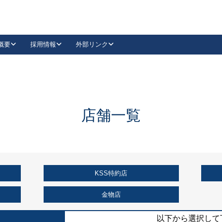
概要
採用情報
外部リンク
YouTube
Instagram
採用
キーレックスカタログ請求
の製品組み立て等
請求フォームはこちら
古代・古代NEO
レバーハンドル
Vi-Clear
古代・古代NEO
飾錠
導入事例一覧
抗ウイルス・抗菌製品
導入事例一覧
Facebook
LinkedIn
店舗一覧
00 / 1100から簡単に交換できるキーレックス4000を
日本ロック工業会
売開始しました。
外部サイト
く見る
KSS特約店
例
長期住宅使用部材標準化推進協議会
外部サイト
金物店
以下から選択して