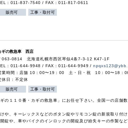
TEL：011-837-7540 / FAX：011-817-0611
販売可
工事・取付可
カギの救急車 西店
〒063-0814 北海道札幌市西区琴似4条7-3-12 K47-1F
TEL：011-644-9948 / FAX：011-644-9949 /
npqxs123@ybb.
営業時間：店舗 10：00〜19：00 土・日・祝 10：00〜18：
定休日：不定休
販売可
工事・取付可
カギの１１０番・カギの救急車」にお任せ下さい。全国一の店舗数
付けや、キーレックスなどのボタン錠やリモコン錠の新規取り付け
の開錠や、車やバイクのインロックの開錠及び紛失キーの作製など