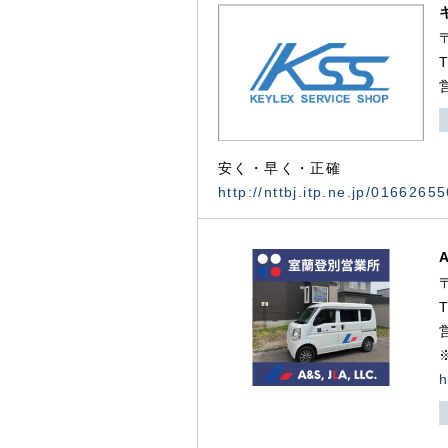
安く・早く・正確
http://nttbj.itp.ne.jp/0166265
h