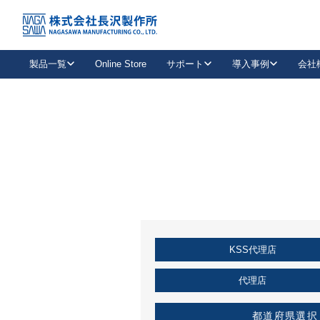
トップ
KSS加盟店・取扱店情報
店舗一覧
製品一覧
Online Store
サポート
導入事例
会社
新卒採用
会社情報
事業内容
中途採用
お問い合わせ
社会貢献活動
パート
2026年度採用情報
キャリア採用・専門職
メールフォームはこちら
工場で
キーレックス
レバーハンドル
キーレックス
機械式ボタン錠
室内用ドアハンドル
導入事例一覧
装
メールニュース
製品検索
お知らせ一覧
よくある質問（FAQ）
特集
簡単診断
教育機関
21
お客様に適したキーレックスをお探しいただけます。
廃番品情報
発
医療機関
品番から探す
取扱店情報
キーレックスを品番からお探しいただけます。
詳し
KSS代理店
企業様採用事
お役立ち情報
代理店
都道府県選択