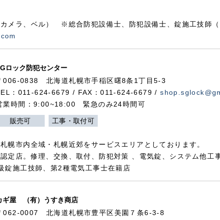
カメラ、ベル） ※総合防犯設備士、防犯設備士、錠施工技師（
.com
SGロック防犯センター
〒006-0838 北海道札幌市手稲区曙8条1丁目5-3
TEL：011-624-6679 / FAX：011-624-6679 /
shop.sglock@g
営業時間：9:00~18:00 緊急のみ24時間可
販売可
工事・取付可
、札幌市内全域・札幌近郊をサービスエリアとしております。
認定店。修理、交換、取付、防犯対策 、電気錠、システム他工
級錠施工技師、第2種電気工事士在籍店
カギ屋 （有）うすき商店
〒062-0007 北海道札幌市豊平区美園７条6-3-8