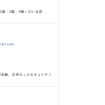
1級・2級・3級）のいる店
mail.com
事全般。日本ロックセキュリティ