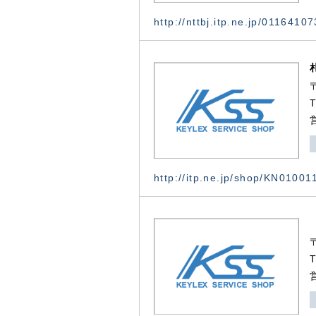
http://nttbj.itp.ne.jp/0116410
http://itp.ne.jp/shop/KN0100