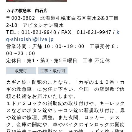
カギの救急車 白石店
〒003-0802 北海道札幌市白石区菊水2条3丁目
2-18 アビタシオン菊水
TEL：011-821-9948 / FAX：011-821-9947 /
k
q-shiroishi@live.jp
営業時間：店舗 10：00〜19：00 工事受付 8：
00〜23：00
定休日：第1・第3・第5日曜日 工事 不定休
販売可
工事・取付可
カギと錠・防犯のことなら、「カギの１１０番・カ
ギの救急車」にお任せ下さい。全国一の店舗数で信
頼と技術をお届けいたします。
１ドア２ロックの補助錠の取り付けや、キーレック
スなどのボタン錠やリモコン錠の新規取り付け、扉
や錠前の修理、調整。また玄関、ロッカー、デス
ク、金庫の開錠や、車やバイクのインロックの開錠
及び紛失キーの作製など、その他、カギと錠・防犯