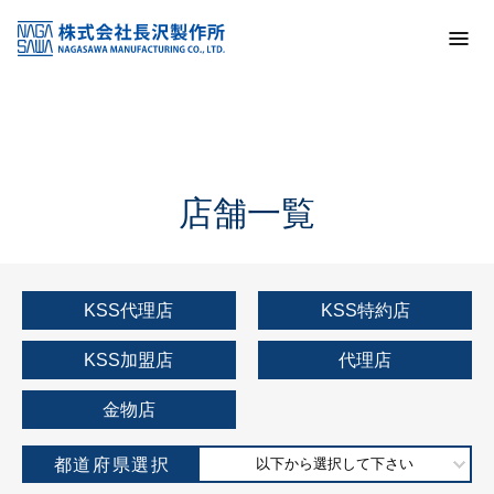
トップ
KSS加盟店・取扱店情報
店舗一覧
店舗一覧
KSS代理店
KSS特約店
KSS加盟店
代理店
金物店
都道府県選択
以下から選択して下さい