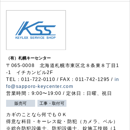
（有）札幌キーセンター
〒065-0008 北海道札幌市東区北８条東８丁目1
-1 イチカンビル2F
TEL：011-722-0110 / FAX：011-742-1295 /
in
fo@sapporo-keycenter.com
営業時間：9:00〜19:00 / 定休日：日曜、祝日
販売可
工事・取付可
カギのことなら何でもＯＫ
得意な科目・キーレス錠・防犯（カメラ、ベル）
※総合防犯設備士、防犯設備士、錠施工技師（1