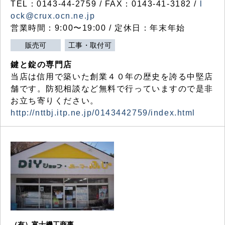
TEL：0143-44-2759 / FAX：0143-41-3182 /
l
ock@crux.ocn.ne.jp
営業時間：9:00〜19:00 / 定休日：年末年始
販売可
工事・取付可
鍵と錠の専門店
当店は信用で築いた創業４０年の歴史を誇る中堅店
舗です。防犯相談など無料で行っていますので是非
お立ち寄りください。
http://nttbj.itp.ne.jp/0143442759/index.html
（有）富士機工商事