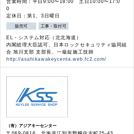
営業時間：平日9:00〜18:00 土日10:00〜17:0
0
定休日：第1、3日曜日
販売可
工事・取付可
EL・システム対応（北北海道）
内閣総理大臣認可、日本ロックセキュリティ協同組
合 旭川支部 支部長、一級錠施工技師
http://asahikawakeycenta.web.fc2.com/
（有）アジアキーセンター
〒069-0816 北海道江別市野幌住吉町25-43