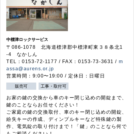
中標津ロックサービス
〒086-1078 北海道標津郡中標津町東３８条北1
-4 なかしん
TEL：0153-72-1177 / FAX：0153-73-3631 /
m
assa@aurens.or.jp
営業時間：9:00〜19:00 / 定休日：日曜日
販売可
工事・取付可
お家の鍵の交換から車のキー閉じ込めの開錠まで、
鍵のことならお任せください！
ご家庭の鍵の交換取付、車のキー閉じ込めの開錠、
紛失キーの作成、ディンプルキーなど特殊鍵の製
作、電気錠の取り付けまで！「鍵」のことなら何で
もご相談ください！