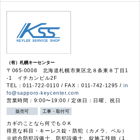
（有）札幌キーセンター
〒065-0008 北海道札幌市東区北８条東８丁目1
-1 イチカンビル2F
TEL：011-722-0110 / FAX：011-742-1295 /
in
fo@sapporo-keycenter.com
営業時間：9:00〜19:00 / 定休日：日曜、祝日
販売可
工事・取付可
カギのことなら何でもＯＫ
得意な科目・キーレス錠・防犯（カメラ、ベル）
※総合防犯設備士、防犯設備士、錠施工技師（1