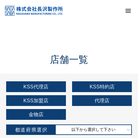
トップ
KSS加盟店・取扱店情報
店舗一覧
店舗一覧
KSS代理店
KSS特約店
KSS加盟店
代理店
金物店
都道府県選択
以下から選択して下さい