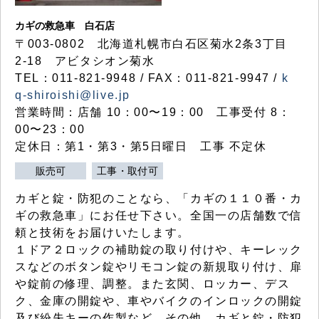
カギの救急車 白石店
〒003-0802 北海道札幌市白石区菊水2条3丁目
2-18 アビタシオン菊水
TEL：011-821-9948 / FAX：011-821-9947 /
k
q-shiroishi@live.jp
営業時間：店舗 10：00〜19：00 工事受付 8：
00〜23：00
定休日：第1・第3・第5日曜日 工事 不定休
販売可
工事・取付可
カギと錠・防犯のことなら、「カギの１１０番・カ
ギの救急車」にお任せ下さい。全国一の店舗数で信
頼と技術をお届けいたします。
１ドア２ロックの補助錠の取り付けや、キーレック
スなどのボタン錠やリモコン錠の新規取り付け、扉
や錠前の修理、調整。また玄関、ロッカー、デス
ク、金庫の開錠や、車やバイクのインロックの開錠
及び紛失キーの作製など、その他、カギと錠・防犯