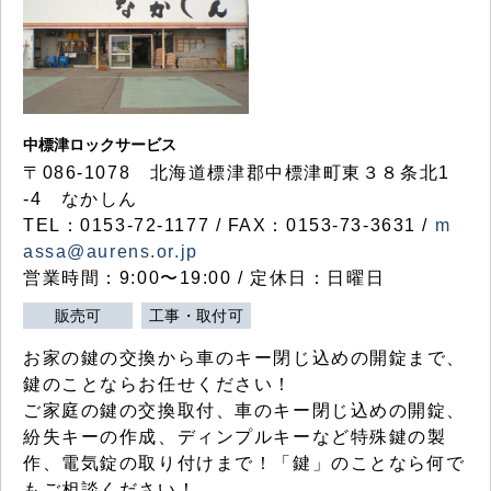
中標津ロックサービス
〒086-1078 北海道標津郡中標津町東３８条北1
-4 なかしん
TEL：0153-72-1177 / FAX：0153-73-3631 /
m
assa@aurens.or.jp
営業時間：9:00〜19:00 / 定休日：日曜日
販売可
工事・取付可
お家の鍵の交換から車のキー閉じ込めの開錠まで、
鍵のことならお任せください！
ご家庭の鍵の交換取付、車のキー閉じ込めの開錠、
紛失キーの作成、ディンプルキーなど特殊鍵の製
作、電気錠の取り付けまで！「鍵」のことなら何で
もご相談ください！