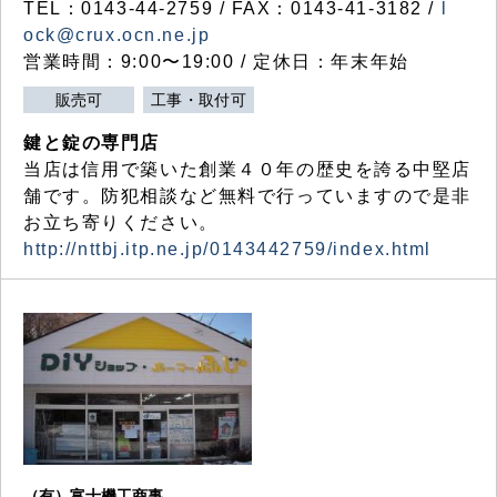
TEL：0143-44-2759 / FAX：0143-41-3182 /
l
ock@crux.ocn.ne.jp
営業時間：9:00〜19:00 / 定休日：年末年始
販売可
工事・取付可
鍵と錠の専門店
当店は信用で築いた創業４０年の歴史を誇る中堅店
舗です。防犯相談など無料で行っていますので是非
お立ち寄りください。
http://nttbj.itp.ne.jp/0143442759/index.html
（有）富士機工商事