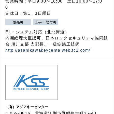
営業時間：平日9:00〜18:00 土日10:00〜17:0
0
定休日：第1、3日曜日
販売可
工事・取付可
EL・システム対応（北北海道）
内閣総理大臣認可、日本ロックセキュリティ協同組
合 旭川支部 支部長、一級錠施工技師
http://asahikawakeycenta.web.fc2.com/
（有）アジアキーセンター
〒069-0816 北海道江別市野幌住吉町25-43