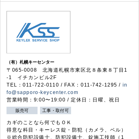
（有）札幌キーセンター
〒065-0008 北海道札幌市東区北８条東８丁目1
-1 イチカンビル2F
TEL：011-722-0110 / FAX：011-742-1295 /
in
fo@sapporo-keycenter.com
営業時間：9:00〜19:00 / 定休日：日曜、祝日
販売可
工事・取付可
カギのことなら何でもＯＫ
得意な科目・キーレス錠・防犯（カメラ、ベル）
※総合防犯設備士、防犯設備士、錠施工技師（1