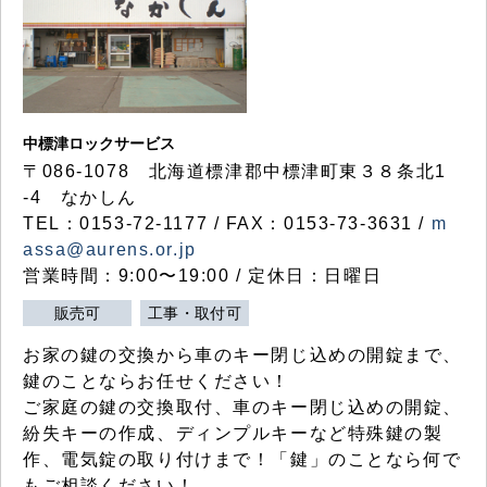
中標津ロックサービス
〒086-1078 北海道標津郡中標津町東３８条北1
-4 なかしん
TEL：0153-72-1177 / FAX：0153-73-3631 /
m
assa@aurens.or.jp
営業時間：9:00〜19:00 / 定休日：日曜日
販売可
工事・取付可
お家の鍵の交換から車のキー閉じ込めの開錠まで、
鍵のことならお任せください！
ご家庭の鍵の交換取付、車のキー閉じ込めの開錠、
紛失キーの作成、ディンプルキーなど特殊鍵の製
作、電気錠の取り付けまで！「鍵」のことなら何で
もご相談ください！