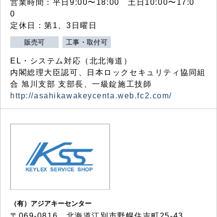
営業時間：平日9:00〜18:00 土日10:00〜17:0
0
定休日：第1、3日曜日
販売可
工事・取付可
EL・システム対応（北北海道）
内閣総理大臣認可、日本ロックセキュリティ協同組
合 旭川支部 支部長、一級錠施工技師
http://asahikawakeycenta.web.fc2.com/
（有）アジアキーセンター
〒069-0816 北海道江別市野幌住吉町25-43