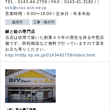
TEL：0143-44-2759 / FAX：0143-41-3182 /
l
ock@crux.ocn.ne.jp
営業時間：9:00〜19:00 / 定休日：年末年始
販売可
工事・取付可
鍵と錠の専門店
当店は信用で築いた創業４０年の歴史を誇る中堅店
舗です。防犯相談など無料で行っていますので是非
お立ち寄りください。
http://nttbj.itp.ne.jp/0143442759/index.html
（有）富士機工商事