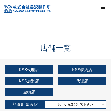
トップ
KSS加盟店・取扱店情報
店舗一覧
店舗一覧
KSS代理店
KSS特約店
KSS加盟店
代理店
金物店
都道府県選択
以下から選択して下さい