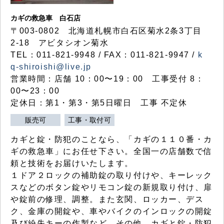
カギの救急車 白石店
〒003-0802 北海道札幌市白石区菊水2条3丁目
2-18 アビタシオン菊水
TEL：011-821-9948 / FAX：011-821-9947 /
k
q-shiroishi@live.jp
営業時間：店舗 10：00〜19：00 工事受付 8：
00〜23：00
定休日：第1・第3・第5日曜日 工事 不定休
販売可
工事・取付可
カギと錠・防犯のことなら、「カギの１１０番・カ
ギの救急車」にお任せ下さい。全国一の店舗数で信
頼と技術をお届けいたします。
１ドア２ロックの補助錠の取り付けや、キーレック
スなどのボタン錠やリモコン錠の新規取り付け、扉
や錠前の修理、調整。また玄関、ロッカー、デス
ク、金庫の開錠や、車やバイクのインロックの開錠
及び紛失キーの作製など、その他、カギと錠・防犯