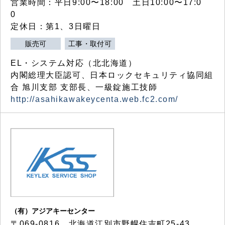
営業時間：平日9:00〜18:00 土日10:00〜17:0
0
定休日：第1、3日曜日
販売可
工事・取付可
EL・システム対応（北北海道）
内閣総理大臣認可、日本ロックセキュリティ協同組
合 旭川支部 支部長、一級錠施工技師
http://asahikawakeycenta.web.fc2.com/
（有）アジアキーセンター
〒069-0816 北海道江別市野幌住吉町25-43