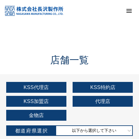
トップ
KSS加盟店・取扱店情報
店舗一覧
店舗一覧
KSS代理店
KSS特約店
KSS加盟店
代理店
金物店
都道府県選択
以下から選択して下さい