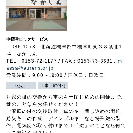
中標津ロックサービス
〒086-1078 北海道標津郡中標津町東３８条北1
-4 なかしん
TEL：0153-72-1177 / FAX：0153-73-3631 /
m
assa@aurens.or.jp
営業時間：9:00〜19:00 / 定休日：日曜日
販売可
工事・取付可
お家の鍵の交換から車のキー閉じ込めの開錠まで、
鍵のことならお任せください！
ご家庭の鍵の交換取付、車のキー閉じ込めの開錠、
紛失キーの作成、ディンプルキーなど特殊鍵の製
作、電気錠の取り付けまで！「鍵」のことなら何で
もご相談ください！