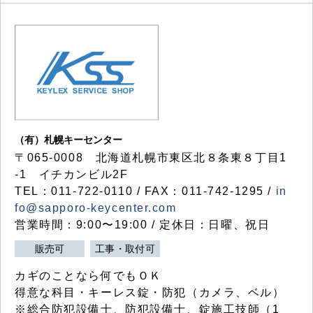
（有）札幌キーセンター
〒065-0008 北海道札幌市東区北８条東８丁目1
-1 イチカンビル2F
TEL：011-722-0110 / FAX：011-742-1295 /
in
fo@sapporo-keycenter.com
営業時間：9:00〜19:00 / 定休日：日曜、祝日
販売可
工事・取付可
カギのことなら何でもＯＫ
得意な科目・キーレス錠・防犯（カメラ、ベル）
※総合防犯設備士、防犯設備士、錠施工技師（1