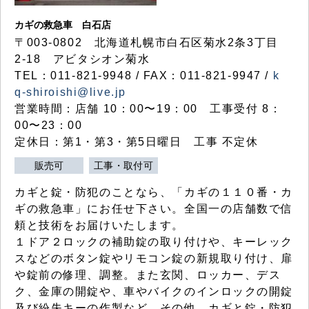
カギの救急車 白石店
〒003-0802 北海道札幌市白石区菊水2条3丁目
2-18 アビタシオン菊水
TEL：011-821-9948 / FAX：011-821-9947 /
k
q-shiroishi@live.jp
営業時間：店舗 10：00〜19：00 工事受付 8：
00〜23：00
定休日：第1・第3・第5日曜日 工事 不定休
販売可
工事・取付可
カギと錠・防犯のことなら、「カギの１１０番・カ
ギの救急車」にお任せ下さい。全国一の店舗数で信
頼と技術をお届けいたします。
１ドア２ロックの補助錠の取り付けや、キーレック
スなどのボタン錠やリモコン錠の新規取り付け、扉
や錠前の修理、調整。また玄関、ロッカー、デス
ク、金庫の開錠や、車やバイクのインロックの開錠
及び紛失キーの作製など、その他、カギと錠・防犯