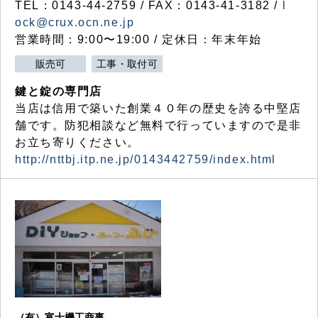
TEL：0143-44-2759 / FAX：0143-41-3182 /
l
ock@crux.ocn.ne.jp
営業時間：9:00〜19:00 / 定休日：年末年始
販売可
工事・取付可
鍵と錠の専門店
当店は信用で築いた創業４０年の歴史を誇る中堅店
舗です。防犯相談など無料で行っていますので是非
お立ち寄りください。
http://nttbj.itp.ne.jp/0143442759/index.html
（有）富士機工商事