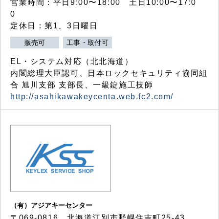
営業時間：平日9:00〜18:00 土日10:00〜17:0
0
定休日：第1、3日曜日
販売可
工事・取付可
EL・システム対応（北北海道）
内閣総理大臣認可、日本ロックセキュリティ協同組
合 旭川支部 支部長、一級錠施工技師
http://asahikawakeycenta.web.fc2.com/
（有）アジアキーセンター
〒069-0816 北海道江別市野幌住吉町25-43