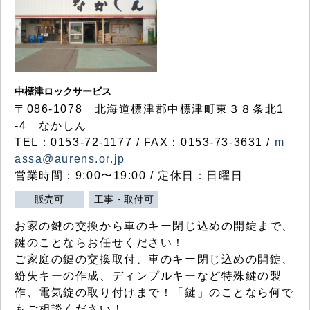
中標津ロックサービス
〒086-1078 北海道標津郡中標津町東３８条北1
-4 なかしん
TEL：0153-72-1177 / FAX：0153-73-3631 /
m
assa@aurens.or.jp
営業時間：9:00〜19:00 / 定休日：日曜日
販売可
工事・取付可
お家の鍵の交換から車のキー閉じ込めの開錠まで、
鍵のことならお任せください！
ご家庭の鍵の交換取付、車のキー閉じ込めの開錠、
紛失キーの作成、ディンプルキーなど特殊鍵の製
作、電気錠の取り付けまで！「鍵」のことなら何で
もご相談ください！