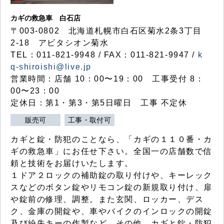
カギの救急車 白石店
〒003-0802 北海道札幌市白石区菊水2条3丁目
2-18 アビタシオン菊水
TEL：011-821-9948 / FAX：011-821-9947 /
k
q-shiroishi@live.jp
営業時間：店舗 10：00〜19：00 工事受付 8：
00〜23：00
定休日：第1・第3・第5日曜日 工事 不定休
販売可
工事・取付可
カギと錠・防犯のことなら、「カギの１１０番・カ
ギの救急車」にお任せ下さい。全国一の店舗数で信
頼と技術をお届けいたします。
１ドア２ロックの補助錠の取り付けや、キーレック
スなどのボタン錠やリモコン錠の新規取り付け、扉
や錠前の修理、調整。また玄関、ロッカー、デス
ク、金庫の開錠や、車やバイクのインロックの開錠
及び紛失キーの作製など、その他、カギと錠・防犯