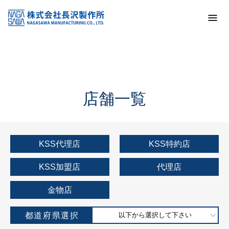
トップ
KSS加盟店・取扱店情報
店舗一覧
店舗一覧
KSS代理店
KSS特約店
KSS加盟店
代理店
金物店
都道府県選択
以下から選択して下さい