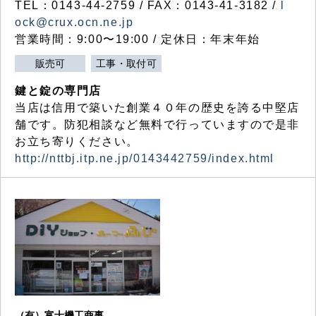
TEL：0143-44-2759 / FAX：0143-41-3182 /
l
ock@crux.ocn.ne.jp
営業時間：9:00〜19:00 / 定休日：年末年始
販売可
工事・取付可
鍵と錠の専門店
当店は信用で築いた創業４０年の歴史を誇る中堅店
舗です。防犯相談など無料で行っていますので是非
お立ち寄りください。
http://nttbj.itp.ne.jp/0143442759/index.html
（有）富士機工商事