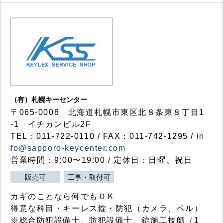
（有）札幌キーセンター
〒065-0008 北海道札幌市東区北８条東８丁目1
-1 イチカンビル2F
TEL：011-722-0110 / FAX：011-742-1295 /
in
fo@sapporo-keycenter.com
営業時間：9:00〜19:00 / 定休日：日曜、祝日
販売可
工事・取付可
カギのことなら何でもＯＫ
得意な科目・キーレス錠・防犯（カメラ、ベル）
※総合防犯設備士、防犯設備士、錠施工技師（1