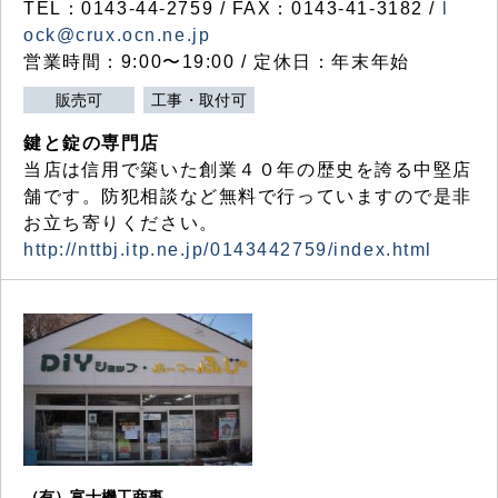
TEL：0143-44-2759 / FAX：0143-41-3182 /
l
ock@crux.ocn.ne.jp
営業時間：9:00〜19:00 / 定休日：年末年始
販売可
工事・取付可
鍵と錠の専門店
当店は信用で築いた創業４０年の歴史を誇る中堅店
舗です。防犯相談など無料で行っていますので是非
お立ち寄りください。
http://nttbj.itp.ne.jp/0143442759/index.html
（有）富士機工商事