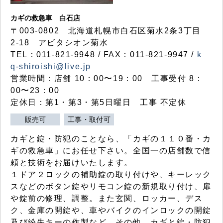
カギの救急車 白石店
〒003-0802 北海道札幌市白石区菊水2条3丁目
2-18 アビタシオン菊水
TEL：011-821-9948 / FAX：011-821-9947 /
k
q-shiroishi@live.jp
営業時間：店舗 10：00〜19：00 工事受付 8：
00〜23：00
定休日：第1・第3・第5日曜日 工事 不定休
販売可
工事・取付可
カギと錠・防犯のことなら、「カギの１１０番・カ
ギの救急車」にお任せ下さい。全国一の店舗数で信
頼と技術をお届けいたします。
１ドア２ロックの補助錠の取り付けや、キーレック
スなどのボタン錠やリモコン錠の新規取り付け、扉
や錠前の修理、調整。また玄関、ロッカー、デス
ク、金庫の開錠や、車やバイクのインロックの開錠
及び紛失キーの作製など、その他、カギと錠・防犯