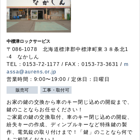
中標津ロックサービス
〒086-1078 北海道標津郡中標津町東３８条北1
-4 なかしん
TEL：0153-72-1177 / FAX：0153-73-3631 /
m
assa@aurens.or.jp
営業時間：9:00〜19:00 / 定休日：日曜日
販売可
工事・取付可
お家の鍵の交換から車のキー閉じ込めの開錠まで、
鍵のことならお任せください！
ご家庭の鍵の交換取付、車のキー閉じ込めの開錠、
紛失キーの作成、ディンプルキーなど特殊鍵の製
作、電気錠の取り付けまで！「鍵」のことなら何で
もご相談ください！