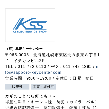
（有）札幌キーセンター
〒065-0008 北海道札幌市東区北８条東８丁目1
-1 イチカンビル2F
TEL：011-722-0110 / FAX：011-742-1295 /
in
fo@sapporo-keycenter.com
営業時間：9:00〜19:00 / 定休日：日曜、祝日
販売可
工事・取付可
カギのことなら何でもＯＫ
得意な科目・キーレス錠・防犯（カメラ、ベル）
※総合防犯設備士、防犯設備士、錠施工技師（1