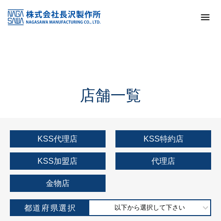
トップ
KSS加盟店・取扱店情報
店舗一覧
店舗一覧
KSS代理店
KSS特約店
KSS加盟店
代理店
金物店
都道府県選択
以下から選択して下さい