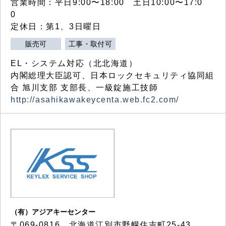
営業時間：平日9:00〜18:00 土日10:00〜17:0
0
定休日：第1、3日曜日
販売可
工事・取付可
EL・システム対応（北北海道）
内閣総理大臣認可、日本ロックセキュリティ協同組
合 旭川支部 支部長、一級錠施工技師
http://asahikawakeycenta.web.fc2.com/
（有）アジアキーセンター
〒069-0816 北海道江別市野幌住吉町25-43