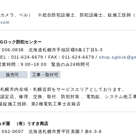
カメラ、ベル） ※総合防犯設備士、防犯設備士、錠施工技師（
.com
SGロック防犯センター
〒006-0838 北海道札幌市手稲区曙8条1丁目5-3
TEL：011-624-6679 / FAX：011-624-6679 /
shop.sglock@g
営業時間：9:00~18:00 緊急のみ24時間可
販売可
工事・取付可
、札幌市内全域・札幌近郊をサービスエリアとしております。
認定店。修理、交換、取付、防犯対策 、電気錠、システム他工
級錠施工技師、第2種電気工事士在籍店
カギ屋 （有）うすき商店
〒062-0007 北海道札幌市豊平区美園７条6-3-8