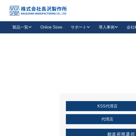
トップ
KSS加盟店・取扱店情報
店舗一覧
製品一覧
Online Store
サポート
導入事例
会社
新卒採用
会社情報
事業内容
中途採用
お問い合わせ
社会貢献活動
パート
2026年度採用情報
キャリア採用・専門職
メールフォームはこちら
工場で
キーレックス
レバーハンドル
キーレックス
機械式ボタン錠
室内用ドアハンドル
導入事例一覧
装
メールニュース
製品検索
お知らせ一覧
よくある質問（FAQ）
特集
簡単診断
教育機関
21
お客様に適したキーレックスをお探しいただけます。
廃番品情報
発
医療機関
品番から探す
取扱店情報
キーレックスを品番からお探しいただけます。
詳し
KSS代理店
企業様採用事
お役立ち情報
代理店
都道府県選択