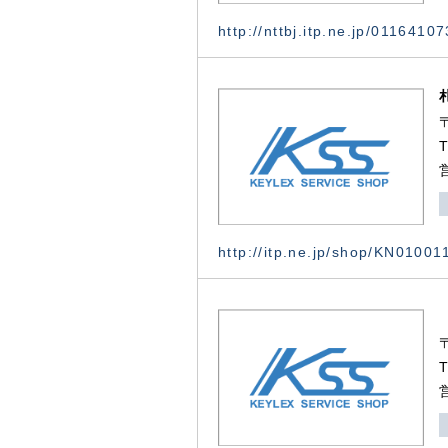
http://nttbj.itp.ne.jp/0116410
http://itp.ne.jp/shop/KN0100