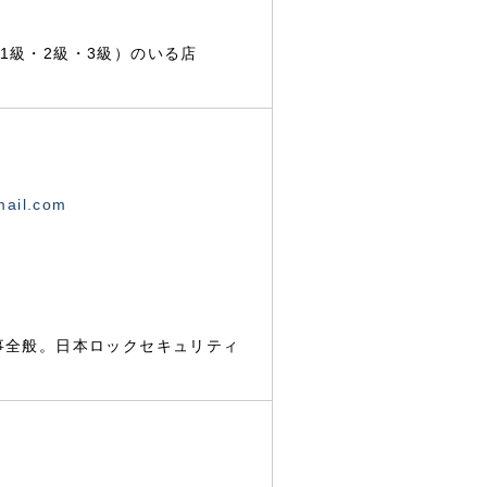
1級・2級・3級）のいる店
mail.com
事全般。日本ロックセキュリティ