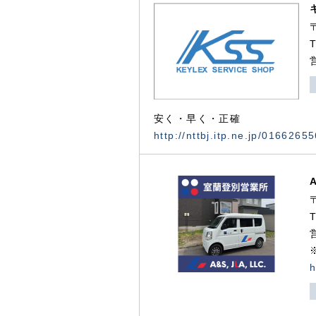
安く・早く・正確
http://nttbj.itp.ne.jp/0166265
h