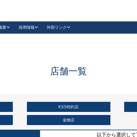
概要
採用情報
外部リンク
YouTube
Instagram
採用
キーレックスカタログ請求
の製品組み立て等
請求フォームはこちら
古代・古代NEO
レバーハンドル
Vi-Clear
古代・古代NEO
飾錠
導入事例一覧
抗ウイルス・抗菌製品
導入事例一覧
Facebook
LinkedIn
店舗一覧
00 / 1100から簡単に交換できるキーレックス4000を
日本ロック工業会
売開始しました。
外部サイト
く見る
KSS特約店
例
長期住宅使用部材標準化推進協議会
外部サイト
金物店
以下から選択して