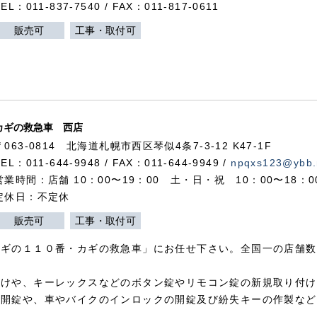
TEL：011-837-7540 / FAX：011-817-0611
販売可
工事・取付可
カギの救急車 西店
〒063-0814 北海道札幌市西区琴似4条7-3-12 K47-1F
TEL：011-644-9948 / FAX：011-644-9949 /
npqxs123@ybb.
営業時間：店舗 10：00〜19：00 土・日・祝 10：00〜18：
定休日：不定休
販売可
工事・取付可
カギの１１０番・カギの救急車」にお任せ下さい。全国一の店舗数
付けや、キーレックスなどのボタン錠やリモコン錠の新規取り付け
の開錠や、車やバイクのインロックの開錠及び紛失キーの作製など