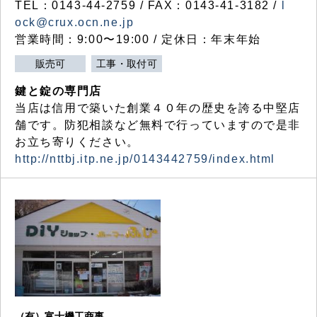
TEL：0143-44-2759 / FAX：0143-41-3182 /
l
ock@crux.ocn.ne.jp
営業時間：9:00〜19:00 / 定休日：年末年始
販売可
工事・取付可
鍵と錠の専門店
当店は信用で築いた創業４０年の歴史を誇る中堅店
舗です。防犯相談など無料で行っていますので是非
お立ち寄りください。
http://nttbj.itp.ne.jp/0143442759/index.html
（有）富士機工商事