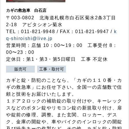
カギの救急車 白石店
〒003-0802 北海道札幌市白石区菊水2条3丁目
2-18 アビタシオン菊水
TEL：011-821-9948 / FAX：011-821-9947 /
k
q-shiroishi@live.jp
営業時間：店舗 10：00〜19：00 工事受付 8：
00〜23：00
定休日：第1・第3・第5日曜日 工事 不定休
販売可
工事・取付可
カギと錠・防犯のことなら、「カギの１１０番・カ
ギの救急車」にお任せ下さい。全国一の店舗数で信
頼と技術をお届けいたします。
１ドア２ロックの補助錠の取り付けや、キーレック
スなどのボタン錠やリモコン錠の新規取り付け、扉
や錠前の修理、調整。また玄関、ロッカー、デス
ク、金庫の開錠や、車やバイクのインロックの開錠
及び紛失キーの作製など、その他、カギと錠・防犯