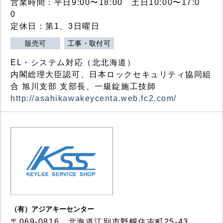
営業時間：平日9:00〜18:00 土日10:00〜17:0
0
定休日：第1、3日曜日
販売可
工事・取付可
EL・システム対応（北北海道）
内閣総理大臣認可、日本ロックセキュリティ協同組
合 旭川支部 支部長、一級錠施工技師
http://asahikawakeycenta.web.fc2.com/
（有）アジアキーセンター
〒069-0816 北海道江別市野幌住吉町25-43