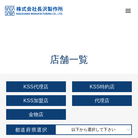
トップ
KSS加盟店・取扱店情報
店舗一覧
店舗一覧
KSS代理店
KSS特約店
KSS加盟店
代理店
金物店
都道府県選択
以下から選択して下さい