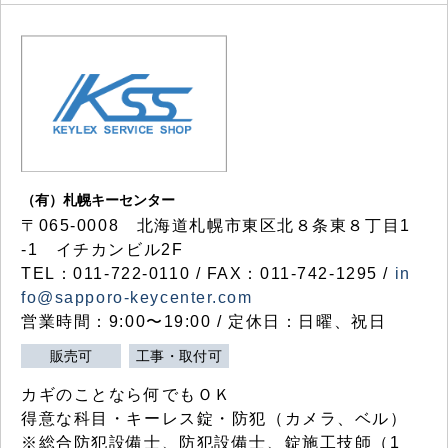
（有）札幌キーセンター
〒065-0008 北海道札幌市東区北８条東８丁目1
-1 イチカンビル2F
TEL：011-722-0110 / FAX：011-742-1295 /
in
fo@sapporo-keycenter.com
営業時間：9:00〜19:00 / 定休日：日曜、祝日
販売可
工事・取付可
カギのことなら何でもＯＫ
得意な科目・キーレス錠・防犯（カメラ、ベル）
※総合防犯設備士、防犯設備士、錠施工技師（1