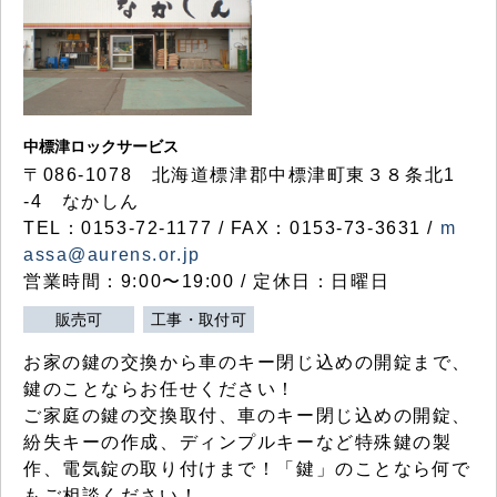
中標津ロックサービス
〒086-1078 北海道標津郡中標津町東３８条北1
-4 なかしん
TEL：0153-72-1177 / FAX：0153-73-3631 /
m
assa@aurens.or.jp
営業時間：9:00〜19:00 / 定休日：日曜日
販売可
工事・取付可
お家の鍵の交換から車のキー閉じ込めの開錠まで、
鍵のことならお任せください！
ご家庭の鍵の交換取付、車のキー閉じ込めの開錠、
紛失キーの作成、ディンプルキーなど特殊鍵の製
作、電気錠の取り付けまで！「鍵」のことなら何で
もご相談ください！