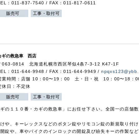
TEL：011-837-7540 / FAX：011-817-0611
販売可
工事・取付可
カギの救急車 西店
〒063-0814 北海道札幌市西区琴似4条7-3-12 K47-1F
TEL：011-644-9948 / FAX：011-644-9949 /
npqxs123@ybb.
営業時間：店舗 10：00〜19：00 土・日・祝 10：00〜18：
定休日：不定休
販売可
工事・取付可
カギの１１０番・カギの救急車」にお任せ下さい。全国一の店舗数
付けや、キーレックスなどのボタン錠やリモコン錠の新規取り付け
の開錠や、車やバイクのインロックの開錠及び紛失キーの作製など