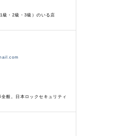
1級・2級・3級）のいる店
mail.com
事全般。日本ロックセキュリティ