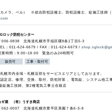
カメラ、ベル） ※総合防犯設備士、防犯設備士、錠施工技師（
.com
SGロック防犯センター
〒006-0838 北海道札幌市手稲区曙8条1丁目5-3
TEL：011-624-6679 / FAX：011-624-6679 /
shop.sglock@g
営業時間：9:00~18:00 緊急のみ24時間可
販売可
工事・取付可
、札幌市内全域・札幌近郊をサービスエリアとしております。
認定店。修理、交換、取付、防犯対策 、電気錠、システム他工
級錠施工技師、第2種電気工事士在籍店
カギ屋 （有）うすき商店
〒062-0007 北海道札幌市豊平区美園７条6-3-8