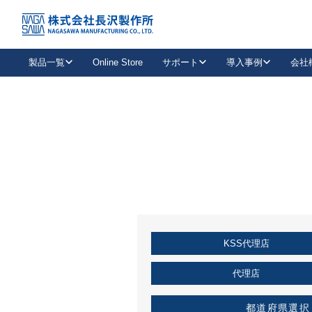
トップ
KSS加盟店・取扱店情報
店舗一覧
製品一覧
Online Store
サポート
導入事例
会社
新卒採用
会社情報
事業内容
中途採用
お問い合わせ
社会貢献活動
パート
2026年度採用情報
キャリア採用・専門職
メールフォームはこちら
工場で
キーレックス
レバーハンドル
キーレックス
機械式ボタン錠
室内用ドアハンドル
導入事例一覧
装
メールニュース
製品検索
お知らせ一覧
よくある質問（FAQ）
特集
簡単診断
教育機関
21
お客様に適したキーレックスをお探しいただけます。
廃番品情報
発
医療機関
品番から探す
取扱店情報
キーレックスを品番からお探しいただけます。
詳し
KSS代理店
企業様採用事
お役立ち情報
代理店
都道府県選択