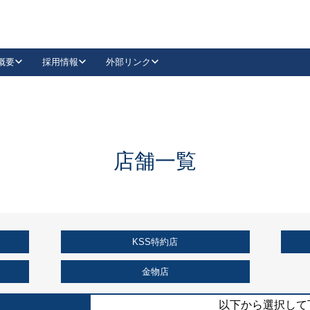
概要
採用情報
外部リンク
YouTube
Instagram
採用
キーレックスカタログ請求
の製品組み立て等
請求フォームはこちら
古代・古代NEO
レバーハンドル
Vi-Clear
古代・古代NEO
飾錠
導入事例一覧
抗ウイルス・抗菌製品
導入事例一覧
Facebook
LinkedIn
店舗一覧
00 / 1100から簡単に交換できるキーレックス4000を
日本ロック工業会
売開始しました。
外部サイト
く見る
KSS特約店
例
長期住宅使用部材標準化推進協議会
外部サイト
金物店
以下から選択して