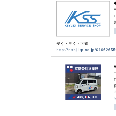
安く・早く・正確
http://nttbj.itp.ne.jp/0166265
h